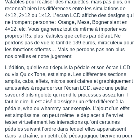
Valables pour réali­ser des maquettes, mais pas plus, on
recon­naît bien les diffé­rences entre les simu­la­tions de
4×12, 2×12 ou 1×12. L’écran LCD affiche des desi­gns qui
ne trompent personne : Orange, Mesa, Bogner slant en
4×12, etc. Vous gagne­rez tout de même à impor­ter vos
propres IRs, plus réalistes que celles par défaut. Ne
perdons pas de vue le tarif de 139 euros, mira­cu­leux pour
les fonc­tions offer­tes… Mais ne perdons pas non plus
nos oreilles et notre juge­ment.
L’édi­tion, qu’elle soit depuis la pédale et son écran LCD
ou via Quick Tone, est simple. Les diffé­rentes sections
amplis, cabs, effets, micros sont claires et graphique­ment
amusantes à regar­der sur l’écran LCD, avec une petite
saveur 8 bits rigo­lote qui rend le proces­sus assez fun il
faut le dire. Il est aisé d’as­si­gner un effet diffé­rent à la
pédale, wha ou whammy par exemple. L’ajout d’un effet
est simplis­sime, on peut même le dépla­cer à l’envi et
tester virtuel­le­ment les inter­ac­tions qu’ont certaines
pédales suivant l’ordre dans lequel elles appa­raissent
dans la chaîne, un petit côté péda­go­gique bien­venu pour