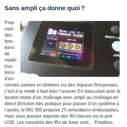
Sans ampli ça donne quoi ?
Prop
o­ser
des
fonc­
tions
de
modé­
li­sa­
tions
d’en­
ceintes variées et célèbres via des Impulse Responses,
c’est à la mode il faut bien l’avouer. En bascu­lant avec le
bouton mode d’un chaî­nage avec ampli au chaî­nage en
direct (fonc­tion très pratique pour passer d’un système à
l’autre), le MG 300 propose 25 simu­la­tions embarquées,
mais vous pouvez impor­ter des IRs tierces via le port
USB. Les sono­ri­tés des IRs de base sont… Potables.