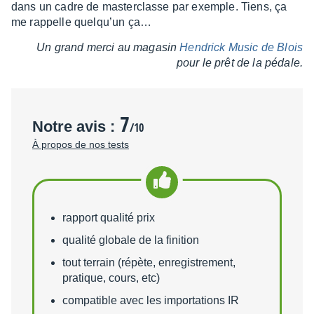
dans un cadre de master­classe par exemple. Tiens, ça
me rappelle quelqu’un ça…
Un grand merci au maga­sin
Hendrick Music de Blois
pour le prêt de la pédale.
7
Notre avis :
/10
À propos de nos tests
Points forts
rapport qualité prix
qualité globale de la finition
tout terrain (répète, enregistrement,
pratique, cours, etc)
compatible avec les importations IR