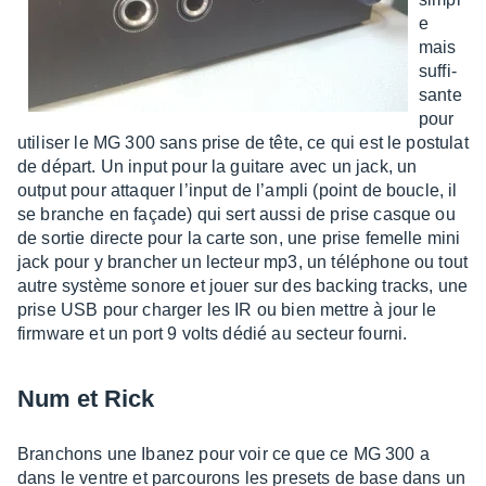
e
mais
suffi­
sante
pour
utili­ser le MG 300 sans prise de tête, ce qui est le postu­lat
de départ. Un input pour la guitare avec un jack, un
output pour attaquer l’in­put de l’am­pli (point de boucle, il
se branche en façade) qui sert aussi de prise casque ou
de sortie directe pour la carte son, une prise femelle mini
jack pour y bran­cher un lecteur mp3, un télé­phone ou tout
autre système sonore et jouer sur des backing tracks, une
prise USB pour char­ger les IR ou bien mettre à jour le
firm­ware et un port 9 volts dédié au secteur fourni.
Num et Rick
Bran­chons une Ibanez pour voir ce que ce MG 300 a
dans le ventre et parcou­rons les presets de base dans un