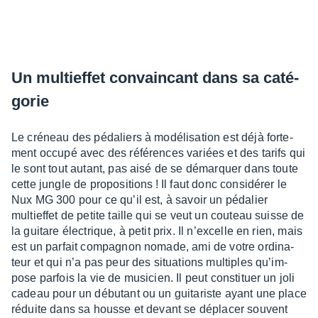
Un multief­fet convain­cant dans sa caté­
go­rie
Le créneau des péda­liers à modé­li­sa­tion est déjà forte­
ment occupé avec des réfé­rences variées et des tarifs qui
le sont tout autant, pas aisé de se démarquer dans toute
cette jungle de propo­si­tions ! Il faut donc consi­dé­rer le
Nux MG 300 pour ce qu’il est, à savoir un péda­lier
multief­fet de petite taille qui se veut un couteau suisse de
la guitare élec­trique, à petit prix. Il n’ex­celle en rien, mais
est un parfait compa­gnon nomade, ami de votre ordi­na­
teur et qui n’a pas peur des situa­tions multiples qu’im­
pose parfois la vie de musi­cien. Il peut consti­tuer un joli
cadeau pour un débu­tant ou un guita­riste ayant une place
réduite dans sa housse et devant se dépla­cer souvent