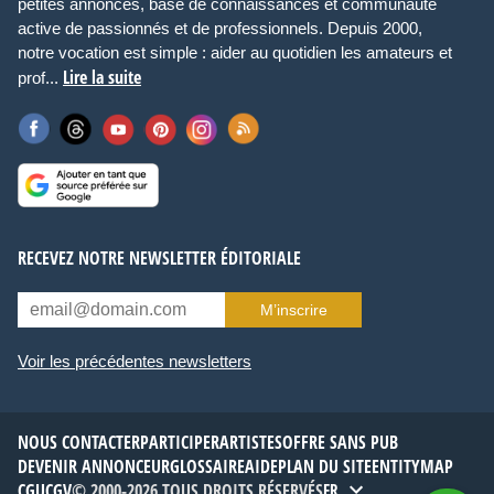
petites annonces, base de connaissances et communauté
active de passionnés et de professionnels. Depuis 2000,
notre vocation est simple : aider au quotidien les amateurs et
Lire la suite
prof...
RECEVEZ NOTRE NEWSLETTER ÉDITORIALE
M’inscrire
Voir les précédentes newsletters
NOUS CONTACTER
PARTICIPER
ARTISTES
OFFRE SANS PUB
DEVENIR ANNONCEUR
GLOSSAIRE
AIDE
PLAN DU SITE
ENTITYMAP
CGU
CGV
© 2000-2026 TOUS DROITS RÉSERVÉS
FR