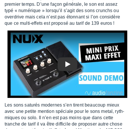
premier temps. D’une façon géné­rale, le son est assez
typé « numé­rique » lorsqu’il s’agit des sons crunchs ou
over­drive mais cela n’est pas éton­nant si l’on consi­dère
que ce multi-effets est proposé au tarif de 139 euros !
Play
Les sons satu­rés modernes s’en tirent beau­coup mieux
avec une petite mention spéciale pour le sons metal, ryth­
miques ou solo. Il n’en est pas moins que dans cette
tranche de tarif il va être diffi­cile de propo­ser autre chose