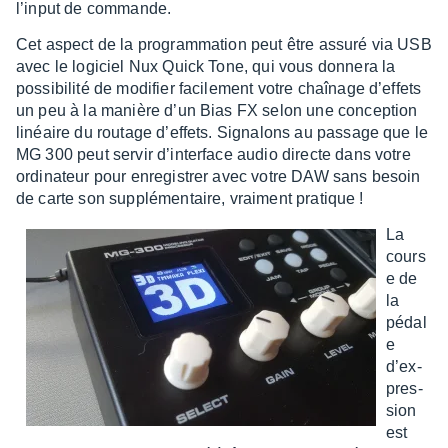
l’in­put de commande.
Cet aspect de la program­ma­tion peut être assuré via USB
avec le logi­ciel Nux Quick Tone, qui vous donnera la
possi­bi­lité de modi­fier faci­le­ment votre chaî­nage d’ef­fets
un peu à la manière d’un Bias FX selon une concep­tion
linéaire du routage d’ef­fets. Signa­lons au passage que le
MG 300 peut servir d’in­ter­face audio directe dans votre
ordi­na­teur pour enre­gis­trer avec votre DAW sans besoin
de carte son supplé­men­taire, vrai­ment pratique !
La
cours
e de
la
pédal
e
d’ex­
pres­
sion
est