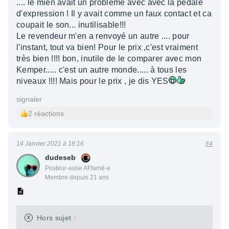
.... le mien avait un problème avec avec la pédale
d'expression ! Il y avait comme un faux contact et ca
coupait le son... inutilisable!!!
Le revendeur m'en a renvoyé un autre .... pour
l'instant, tout va bien! Pour le prix ,c'est vraiment
très bien !!!! bon, inutile de le comparer avec mon
Kemper..... c'est un autre monde..... à tous les
niveaux !!!! Mais pour le prix , je dis YES
signaler
2 réactions
14 Janvier 2021 à 18:16
#4
dudeseb
Posteur·euse AFfamé·e
Membre depuis 21 ans
x
Hors sujet :