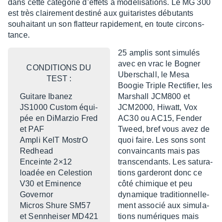
dans cette caté­go­rie d’ef­fets à modé­li­sa­tions. Le MG 300
est très clai­re­ment destiné aux guita­ristes débu­tants
souhai­tant un son flat­teur rapi­de­ment, en toute circons­
tance.
25 amplis sont simu­lés
avec en vrac le Bogner
CONDI­TIONS DU
Uber­schall, le Mesa
TEST :
Boogie Triple Recti­fier, les
Guitare Ibanez
Marshall JCM800 et
JS1000 Custom équi­
JCM2000, Hiwatt, Vox
pée en DiMar­zio Fred
AC30 ou AC15, Fender
et PAF
Tweed, bref vous avez de
Ampli KelT MostrO
quoi faire. Les sons sont
Redhead
convain­cants mais pas
Enceinte 2×12
trans­cen­dants. Les satu­ra­
loadée en Celes­tion
tions garde­ront donc ce
V30 et Eminence
côté chimique et peu
Gover­nor
dyna­mique tradi­tion­nel­le­
Micros Shure SM57
ment asso­cié aux simu­la­
et Senn­hei­ser MD421
tions numé­riques mais