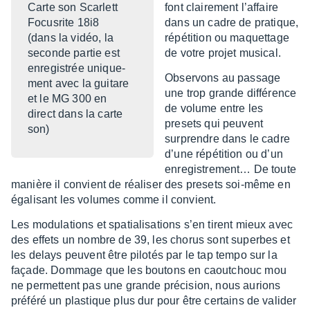
Carte son Scar­lett
font clai­re­ment l’af­faire
Focus­rite 18i8
dans un cadre de pratique,
(dans la vidéo, la
répé­ti­tion ou maquet­tage
seconde partie est
de votre projet musi­cal.
enre­gis­trée unique­
Obser­vons au passage
ment avec la guitare
une trop grande diffé­rence
et le MG 300 en
de volume entre les
direct dans la carte
presets qui peuvent
son)
surprendre dans le cadre
d’une répé­ti­tion ou d’un
enre­gis­tre­ment… De toute
manière il convient de réali­ser des presets soi-même en
égali­sant les volumes comme il convient.
Les modu­la­tions et spatia­li­sa­tions s’en tirent mieux avec
des effets un nombre de 39, les chorus sont superbes et
les delays peuvent être pilo­tés par le tap tempo sur la
façade. Dommage que les boutons en caou­tchouc mou
ne permettent pas une grande préci­sion, nous aurions
préféré un plas­tique plus dur pour être certains de vali­der