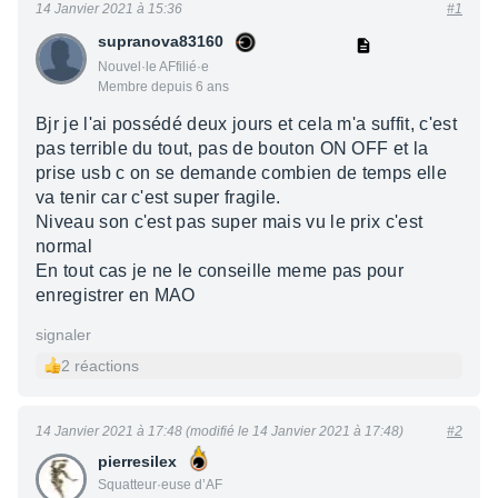
14 Janvier 2021 à 15:36
#1
supranova83160
Nouvel·le AFfilié·e
Membre depuis 6 ans
Bjr je l'ai possédé deux jours et cela m'a suffit, c'est
pas terrible du tout, pas de bouton ON OFF et la
prise usb c on se demande combien de temps elle
va tenir car c'est super fragile.
Niveau son c'est pas super mais vu le prix c'est
normal
En tout cas je ne le conseille meme pas pour
enregistrer en MAO
signaler
2 réactions
14 Janvier 2021 à 17:48 (modifié le 14 Janvier 2021 à 17:48)
#2
pierresilex
Squatteur·euse d’AF