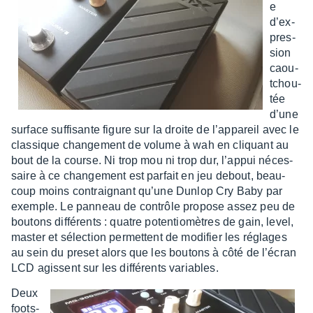
e
d’ex­
pres­
sion
caou­
tchou­
tée
d’une
surface suffi­sante figure sur la droite de l’ap­pa­reil avec le
clas­sique chan­ge­ment de volume à wah en cliquant au
bout de la course. Ni trop mou ni trop dur, l’ap­pui néces­
saire à ce chan­ge­ment est parfait en jeu debout, beau­
coup moins contrai­gnant qu’une Dunlop Cry Baby par
exemple. Le panneau de contrôle propose assez peu de
boutons diffé­rents : quatre poten­tio­mètres de gain, level,
master et sélec­tion permettent de modi­fier les réglages
au sein du preset alors que les boutons à côté de l’écran
LCD agissent sur les diffé­rents variables.
Deux
foots­