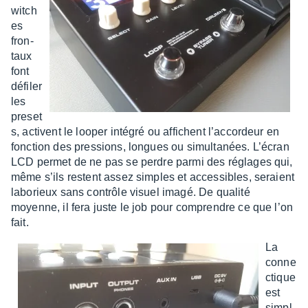
witch
es
fron­
taux
font
défi­ler
les
preset
s, activent le looper inté­gré ou affichent l’ac­cor­deur en
fonc­tion des pres­sions, longues ou simul­ta­nées. L’écran
LCD permet de ne pas se perdre parmi des réglages qui,
même s’ils restent assez simples et acces­sibles, seraient
labo­rieux sans contrôle visuel imagé. De qualité
moyenne, il fera juste le job pour comprendre ce que l’on
fait.
La
conne
c­tique
est
simpl