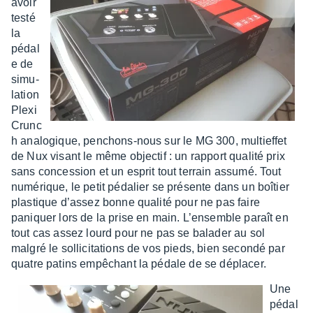
avoir
testé
la
pédal
e de
simu­
la­tion
Plexi
Crunc
h analo­gique, penchons-nous sur le MG 300, multief­fet
de Nux visant le même objec­tif : un rapport qualité prix
sans conces­sion et un esprit tout terrain assumé. Tout
numé­rique, le petit péda­lier se présente dans un boîtier
plas­tique d’as­sez bonne qualité pour ne pas faire
paniquer lors de la prise en main. L’en­semble paraît en
tout cas assez lourd pour ne pas se bala­der au sol
malgré le solli­ci­ta­tions de vos pieds, bien secondé par
quatre patins empê­chant la pédale de se dépla­cer.
Une
pédal