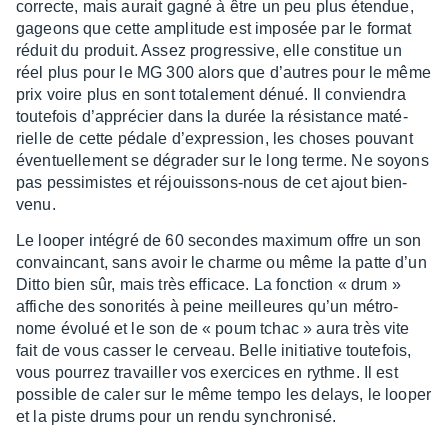
correcte, mais aurait gagné à être un peu plus éten­due,
gageons que cette ampli­tude est impo­sée par le format
réduit du produit. Assez progres­sive, elle consti­tue un
réel plus pour le MG 300 alors que d’autres pour le même
prix voire plus en sont tota­le­ment dénué. Il convien­dra
toute­fois d’ap­pré­cier dans la durée la résis­tance maté­
rielle de cette pédale d’ex­pres­sion, les choses pouvant
éven­tuel­le­ment se dégra­der sur le long terme. Ne soyons
pas pessi­mistes et réjouis­sons-nous de cet ajout bien­
venu.
Le looper inté­gré de 60 secondes maxi­mum offre un son
convain­cant, sans avoir le charme ou même la patte d’un
Ditto bien sûr, mais très effi­cace. La fonc­tion « drum »
affiche des sono­ri­tés à peine meilleures qu’un métro­
nome évolué et le son de « poum tchac » aura très vite
fait de vous casser le cerveau. Belle initia­tive toute­fois,
vous pour­rez travailler vos exer­cices en rythme. Il est
possible de caler sur le même tempo les delays, le looper
et la piste drums pour un rendu synchro­nisé.