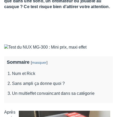
que dans une sono, un ordinateur ou jouable au
casque ? Ce test risque bien d'attirer votre attention.
Sommaire
[
masquer
]
Num et Rick
Sans ampli ça donne quoi ?
Un multieffet convaincant dans sa catégorie
Après