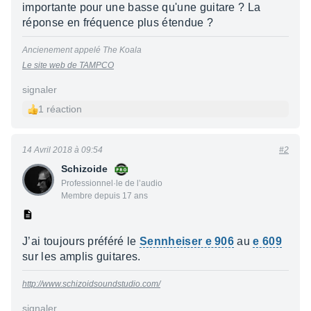
importante pour une basse qu'une guitare ? La
réponse en fréquence plus étendue ?
Ancienement appelé The Koala
Le site web de TAMPCO
signaler
1 réaction
14 Avril 2018 à 09:54
#2
Schizoide
Professionnel·le de l’audio
Membre depuis 17 ans
J’ai toujours préféré le
Sennheiser e 906
au
e 609
sur les amplis guitares.
http://www.schizoidsoundstudio.com/
signaler