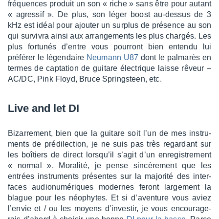
fréquences produit un son « riche » sans être pour autant
« agres­sif ». De plus, son léger boost au-dessus de 3
kHz est idéal pour ajou­ter un surplus de présence au son
qui survi­vra ainsi aux arran­ge­ments les plus char­gés. Les
plus fortu­nés d’entre vous pour­ront bien entendu lui
préfé­rer le légen­daire
Neumann U87
dont le palma­rès en
termes de capta­tion de guitare élec­trique laisse rêveur –
AC/DC, Pink Floyd, Bruce Spring­steen, etc.
Live and let DI
Bizar­re­ment, bien que la guitare soit l’un de mes instru­
ments de prédi­lec­tion, je ne suis pas très regar­dant sur
les boîtiers de direct lorsqu’il s’agit d’un enre­gis­tre­ment
« normal ». Mora­lité, je pense sincè­re­ment que les
entrées instru­ments présentes sur la majo­rité des inter­
faces audio­nu­mé­riques modernes feront large­ment la
blague pour les néophytes. Et si d’aven­ture vous aviez
l’en­vie et / ou les moyens d’in­ves­tir, je vous encou­ra­ge­