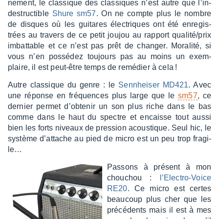
ne­ment, le clas­sique des clas­siques n’est autre que l’in­
des­truc­tible
Shure sm57
. On ne compte plus le nombre
de disques où les guitares élec­triques ont été enre­gis­
trées au travers de ce petit joujou au rapport qualité/prix
imbat­table et ce n’est pas prêt de chan­ger. Mora­lité, si
vous n’en possé­dez toujours pas au moins un exem­
plaire, il est peut-être temps de remé­dier à cela !
Autre clas­sique du genre : le
Senn­hei­ser MD421
. Avec
une réponse en fréquences plus large que le
sm57
, ce
dernier permet d’ob­te­nir un son plus riche dans le bas
comme dans le haut du spectre et encaisse tout aussi
bien les forts niveaux de pres­sion acous­tique. Seul hic, le
système d’at­tache au pied de micro est un peu trop fragi­
le…
Passons à présent à mon
chou­chou :
l’Elec­tro-Voice
RE20
. Ce micro est certes
beau­coup plus cher que les
précé­dents mais il est à mes