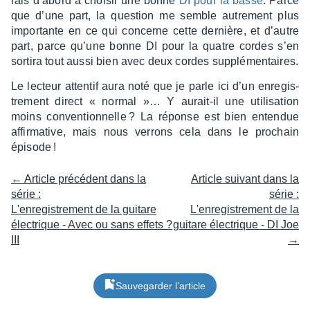
rais d’abord à choi­sir une bonne
DI pour la basse
. Parce
que d’une part, la ques­tion me semble autre­ment plus
impor­tante en ce qui concerne cette dernière, et d’autre
part, parce qu’une bonne DI pour la quatre cordes s’en
sortira tout aussi bien avec deux cordes supplé­men­taires.
Le lecteur atten­tif aura noté que je parle ici d’un enre­gis­
tre­ment direct « normal »… Y aurait-il une utili­sa­tion
moins conven­tion­nelle ? La réponse est bien enten­due
affir­ma­tive, mais nous verrons cela dans le prochain
épisode !
← Article précédent dans la
Article suivant dans la
série :
série :
L'enregistrement de la guitare
L'enregistrement de la
électrique - Avec ou sans effets ?
guitare électrique - DI Joe
III
→
Sauvegarder l’article