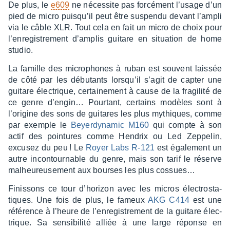
De plus, le
e609
ne néces­site pas forcé­ment l’usage d’un
pied de micro puisqu’il peut être suspendu devant l’am­pli
via le câble XLR. Tout cela en fait un micro de choix pour
l’en­re­gis­tre­ment d’am­plis guitare en situa­tion de home
studio.
La famille des micro­phones à ruban est souvent lais­sée
de côté par les débu­tants lorsqu’il s’agit de capter une
guitare élec­trique, certai­ne­ment à cause de la fragi­lité de
ce genre d’en­gin… Pour­tant, certains modèles sont à
l’ori­gine des sons de guitares les plus mythiques, comme
par exemple le
Beyer­dy­na­mic M160
qui compte à son
actif des poin­tures comme Hendrix ou Led Zeppe­lin,
excu­sez du peu ! Le
Royer Labs R-121
est égale­ment un
autre incon­tour­nable du genre, mais son tarif le réserve
malheu­reu­se­ment aux bourses les plus cossues…
Finis­sons ce tour d’ho­ri­zon avec les micros élec­tro­sta­
tiques. Une fois de plus, le fameux
AKG C414
est une
réfé­rence à l’heure de l’en­re­gis­tre­ment de la guitare élec­
trique. Sa sensi­bi­lité alliée à une large réponse en