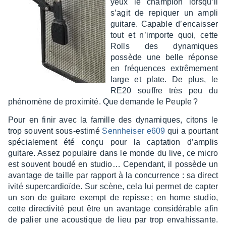
yeux le cham­pion lorsqu’il
s’agit de repiquer un ampli
guitare. Capable d’en­cais­ser
tout et n’im­porte quoi, cette
Rolls des dyna­miques
possède une belle réponse
en fréquences extrê­me­ment
large et plate. De plus, le
RE20 souffre très peu du
phéno­mène de proxi­mité. Que demande le Peuple ?
Pour en finir avec la famille des dyna­miques, citons le
trop souvent sous-estimé
Senn­hei­ser e609
qui a pour­tant
spécia­le­ment été conçu pour la capta­tion d’am­plis
guitare. Assez popu­laire dans le monde du live, ce micro
est souvent boudé en studio… Cepen­dant, il possède un
avan­tage de taille par rapport à la concur­rence : sa direc­t
i­vité super­car­dioïde. Sur scène, cela lui permet de capter
un son de guitare exempt de repisse ; en home studio,
cette direc­ti­vité peut être un avan­tage consi­dé­rable afin
de palier une acous­tique de lieu par trop enva­his­sante.