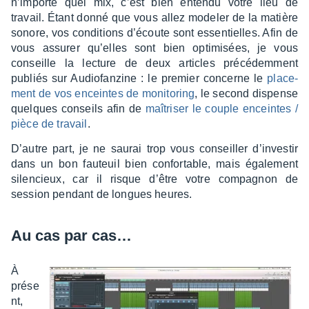
n’im­porte quel mix, c’est bien entendu votre lieu de
travail. Étant donné que vous allez mode­ler de la matière
sonore, vos condi­tions d’écoute sont essen­tielles. Afin de
vous assu­rer qu’elles sont bien opti­mi­sées, je vous
conseille la lecture de deux articles précé­dem­ment
publiés sur Audio­fan­zine : le premier concerne le
place­
ment de vos enceintes de moni­to­ring
, le second dispense
quelques conseils afin de
maîtri­ser le couple enceintes /
pièce de travail
.
D’autre part, je ne saurai trop vous conseiller d’in­ves­tir
dans un bon fauteuil bien confor­table, mais égale­ment
silen­cieux, car il risque d’être votre compa­gnon de
session pendant de longues heures.
Au cas par cas…
À
prése
nt,