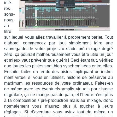
inté­
res­
sons-
nous
au
titre
sur lequel vous allez travailler à propre­ment parler. Tout
d’abord, commen­cez par tout simple­ment faire une
sauve­garde de votre projet au stade pré-mixage degré
zéro, ça pour­rait malheu­reu­se­ment vous être utile un jour
et mieux vaut préve­nir que guérir ! Ceci étant fait, véri­fiez
que toutes les pistes sont bien synchro­ni­sées entre elles.
Ensuite, faites un rendu des pistes impliquant un instru­
ment virtuel si vous en utili­sez, histoire de préser­ver au
maxi­mum les ressources de votre ordi­na­teur. Faites-en
de même avec les éven­tuels amplis virtuels pour basse
et guitare, ça ne mange pas de pain, et l’heure n’est plus
à la compo­si­tion / pré-produc­tion mais au mixage, donc
norma­le­ment vous n’au­rez plus à toucher à leurs
réglages. Si d’aven­ture vous aviez tout de même un