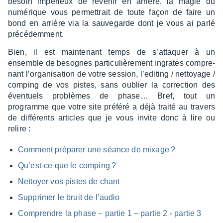
besoin impé­rieux de reve­nir en arrière, la magie du
numé­rique vous permet­trait de toute façon de faire un
bond en arrière via la sauve­garde dont je vous ai parlé
précé­dem­ment.
Bien, il est main­te­nant temps de s’at­taquer à un
ensemble de besognes parti­cu­liè­re­ment ingrates compre­
nant l’or­ga­ni­sa­tion de votre session, l’edi­ting / nettoyage /
comping de vos pistes, sans oublier la correc­tion des
éven­tuels problèmes de phase… Bref, tout un
programme que votre site préféré a déjà traité au travers
de diffé­rents articles que je vous invite donc à lire ou
relire :
Comment prépa­rer une séance de mixage ?
Qu’est-ce que le comping ?
Nettoyer vos pistes de chant
Suppri­mer le bruit de l’au­dio
Comprendre la phase – partie 1
–
partie 2
-
partie 3