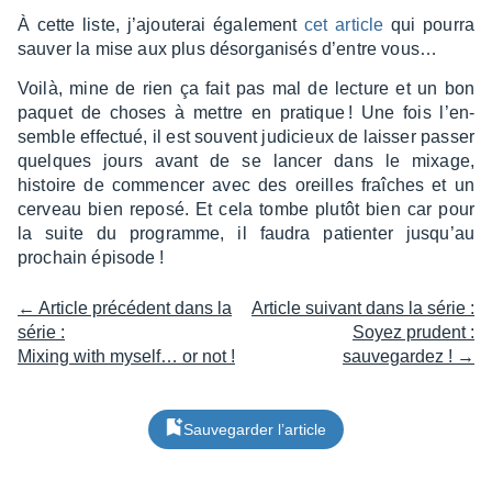
À cette liste, j’ajou­te­rai égale­ment
cet article
qui pourra
sauver la mise aux plus désor­ga­ni­sés d’entre vous…
Voilà, mine de rien ça fait pas mal de lecture et un bon
paquet de choses à mettre en pratique ! Une fois l’en­
semble effec­tué, il est souvent judi­cieux de lais­ser passer
quelques jours avant de se lancer dans le mixage,
histoire de commen­cer avec des oreilles fraîches et un
cerveau bien reposé. Et cela tombe plutôt bien car pour
la suite du programme, il faudra patien­ter jusqu’au
prochain épisode !
← Article précédent dans la
Article suivant dans la série :
série :
Soyez prudent :
Mixing with myself… or not !
sauvegardez ! →
Sauvegarder l’article