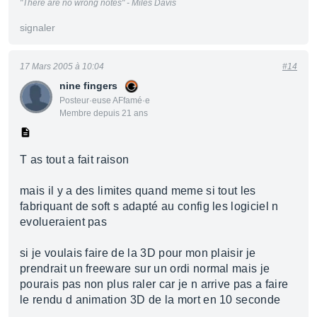
"There are no wrong notes" - Miles Davis
signaler
17 Mars 2005 à 10:04
#14
nine fingers
Posteur·euse AFfamé·e
Membre depuis 21 ans
T as tout a fait raison
mais il y a des limites quand meme si tout les
fabriquant de soft s adapté au config les logiciel n
evolueraient pas
si je voulais faire de la 3D pour mon plaisir je
prendrait un freeware sur un ordi normal mais je
pourais pas non plus raler car je n arrive pas a faire
le rendu d animation 3D de la mort en 10 seconde