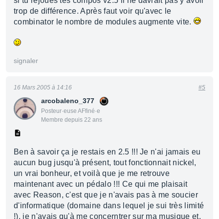
si tu rejoues tes compos v2.5 il ne davrait pas y avoir
trop de différence. Après faut voir qu'avec le
combinator le nombre de modules augmente vite.
signaler
16 Mars 2005 à 14:16
#5
arcobaleno_377
Posteur·euse AFfiné·e
Membre depuis 22 ans
Ben à savoir ça je restais en 2.5 !!! Je n'ai jamais eu
aucun bug jusqu'à présent, tout fonctionnait nickel,
un vrai bonheur, et voilà que je me retrouve
maintenant avec un pédalo !!! Ce qui me plaisait
avec Reason, c'est que je n'avais pas à me soucier
d'informatique (domaine dans lequel je sui très limité
!). je n'avais qu'à me concerntrer sur ma musique et,