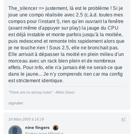
The_silencer => justement, là est le problème ! Si je
joue une compo réalisée avec 2.5 (c.à.d. toutes mes
compos pour l'instant !), rien qu'en ouvrant la fenêtre
(avant même d'appuyer sur play) la jauge du CPU
est déjà instable et monte parfois jusqu'à la moitiée,
puis redescend et remonte très rapidement alors que
je ne touche rien ! Sous 2.5, elle ne bronchait pas.
Elle arrivait à dépasser la moitié en plein milieu d'un
morceau avec un rack bien plein et de nombreux
effets. Pour info, elle n'a jamais été ne serait-ce que
dans le jaune... Je n'y comprends rien car ma config
est strictement identique.
"There are no wrong notes" - Miles Davis
signaler
16 Mars 2005 à 16:19
#7
nine fingers
Posteur·euse AFfamé·e