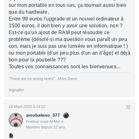
sur mon portable en tous cas, ça tournait aussi bien
que du hardware.
Entre 99 euros l'upgrade et un nouvel ordinateur à
1500 euros, il doit bien y avoir une solution, non ?
Est-ce qu'un ajout de RAM peut résoudre ce
problème (désolé si ma question vous paraît un peu
con, mais je suis pas une lumière en informatique ! )
ou mon portable (d'un peu plus d'un an d'âge) et déjà
bon pour la poubelle ???
Toutes vos connaissances sont les bienvenues...
"There are no wrong notes" - Miles Davis
signaler
16 Mars 2005 à 14:22
#6
arcobaleno_377
Posteur·euse AFfiné·e
Membre depuis 22 ans