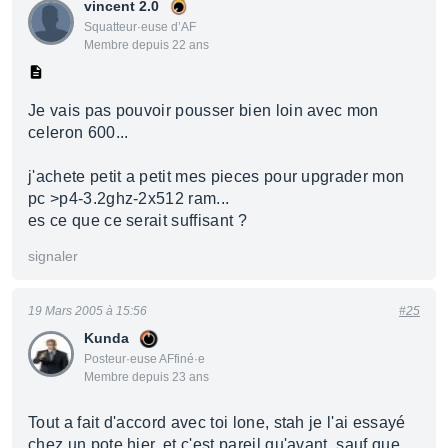
vincent 2.0
Squatteur·euse d’AF
Membre depuis 22 ans
Je vais pas pouvoir pousser bien loin avec mon
celeron 600...
j'achete petit a petit mes pieces pour upgrader mon
pc >p4-3.2ghz-2x512 ram...
es ce que ce serait suffisant ?
signaler
19 Mars 2005 à 15:56
#25
Kunda
Posteur·euse AFfiné·e
Membre depuis 23 ans
Tout a fait d'accord avec toi lone, stah je l'ai essayé
chez un pote hier, et c'est pareil qu'avant, sauf que