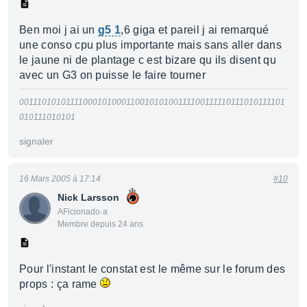
Ben moi j ai un
g5 1
,6 giga et pareil j ai remarqué
une conso cpu plus importante mais sans aller dans
le jaune ni de plantage c est bizare qu ils disent qu
avec un G3 on puisse le faire tourner
0011101010111100010100011001010100111100111110111010111101
010111010101
signaler
16 Mars 2005 à 17:14
#10
Nick Larsson
AFicionado·a
Membre depuis 24 ans
Pour l'instant le constat est le même sur le forum des
props : ça rame