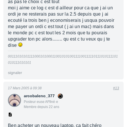
as pas le choix c est tout
moi j aime ce log c est d ailleur pour ca que j ai un
ordi je ne resterais pas sur la 2.5 depuis que j ai
ecouté la trois ben j economiserais j usqua pouvoir
me payer un ordi c est tout ( j ai un mac) mais dans
le monde pc c est tout les 2 mois que tu pourais
upgrader ton pc alors........ qu est c tu veux qu j te
dise
0011101010111100010100011001010100111100111110111010111101
010111010101
signaler
17 Mars 2005 à 09:38
#13
arcobaleno_377
Posteur·euse AFfiné·e
Membre depuis 22 ans
Ben acheter un nouveau laptop, ça fait chéro