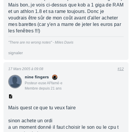
Mais bon, je vois ci-dessus que kob a 1 giga de RAM
et un athlon 1.8 et sa rame toujours. Donc je
voudrais être sûr de mon coût avant d'aller acheter
mes barettes (car y'en a marre de jeter les euros par
les fenêtres !!!)
"There are no wrong notes" - Miles Davis
signaler
17 Mars 2005 à 09:08
#12
nine fingers
Posteur·euse AFfamé·e
Membre depuis 21 ans
Mais quest ce que tu veux faire
sinon achete un ordi
a un moment donné il faut choisir le son ou le cpu t