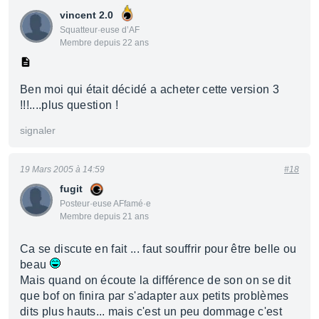
vincent 2.0
Squatteur·euse d’AF
Membre depuis 22 ans
Ben moi qui était décidé a acheter cette version 3
!!!....plus question !
signaler
19 Mars 2005 à 14:59
#18
fugit
Posteur·euse AFfamé·e
Membre depuis 21 ans
Ca se discute en fait ... faut souffrir pour être belle ou
beau
Mais quand on écoute la différence de son on se dit
que bof on finira par s'adapter aux petits problèmes
dits plus hauts... mais c'est un peu dommage c'est