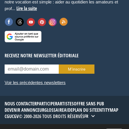
notre vocation est simple : aider au quotidien les amateurs et
Lire la suite
prof...
RECEVEZ NOTRE NEWSLETTER ÉDITORIALE
M’inscrire
Voir les précédentes newsletters
NOUS CONTACTER
PARTICIPER
ARTISTES
OFFRE SANS PUB
DEVENIR ANNONCEUR
GLOSSAIRE
AIDE
PLAN DU SITE
ENTITYMAP
CGU
CGV
© 2000-2026 TOUS DROITS RÉSERVÉS
FR