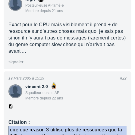
Posteur·euse AFfamé·e
Membre depuis 21 ans
Exact pour le CPU mais visiblement il prend + de
ressource sur d'autres choses mais quoi je sais pas
sinon il n'y aurait pas de messages (rarement certes)
du genre computer slow chose qui n'arrivait pas
avant ...
signaler
19 Mars 2005 à 15:29
#22
vincent 2.0
Squatteur·euse d’AF
Membre depuis 22 ans
Citation :
dire que reason 3 utilise plus de ressources que la