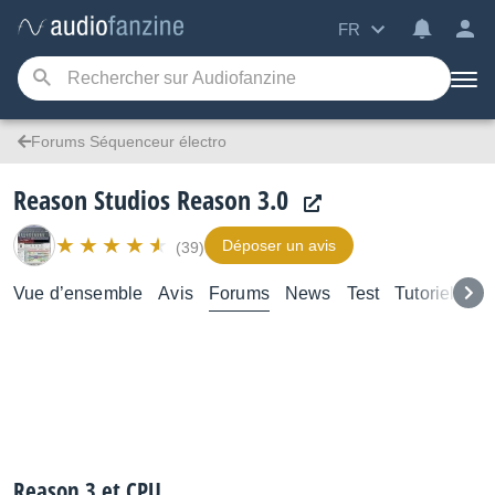
FR
Forums Séquenceur électro
Reason Studios Reason 3.0
Déposer un avis
(39)
Vue d’ensemble
Avis
Forums
News
Test
Tutoriels
Reason 3 et CPU