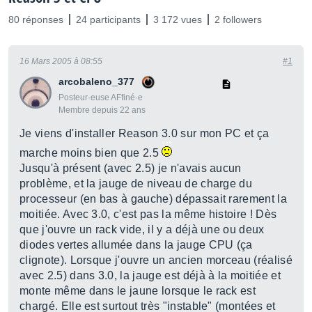
80 réponses
24 participants
3 172 vues
2 followers
16 Mars 2005 à 08:55
#1
arcobaleno_377
Posteur·euse AFfiné·e
Membre depuis 22 ans
Je viens d'installer Reason 3.0 sur mon PC et ça
marche moins bien que 2.5
Jusqu'à présent (avec 2.5) je n'avais aucun
problème, et la jauge de niveau de charge du
processeur (en bas à gauche) dépassait rarement la
moitiée. Avec 3.0, c'est pas la même histoire ! Dès
que j'ouvre un rack vide, il y a déjà une ou deux
diodes vertes allumée dans la jauge CPU (ça
clignote). Lorsque j'ouvre un ancien morceau (réalisé
avec 2.5) dans 3.0, la jauge est déjà à la moitiée et
monte même dans le jaune lorsque le rack est
chargé. Elle est surtout très "instable" (montées et