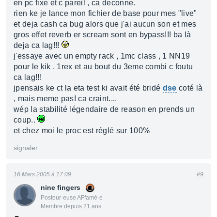
en pc fixe et c pareil , ca deconne.
rien ke je lance mon fichier de base pour mes "live"
et deja cash ca bug alors que j'ai aucun son et mes
gros effet reverb er scream sont en bypass!!! ba là
deja ca lag!!!
j'essaye avec un empty rack , 1mc class , 1 NN19
pour le kik , 1rex et au bout du 3eme combi c foutu
ca lag!!!
jpensais ke ct la eta test ki avait été bridé
dse
coté là
, mais meme pas! ca craint....
wép la stabilité légendaire de reason en prends un
coup..
et chez moi le proc est réglé sur 100%
signaler
16 Mars 2005 à 17:09
#9
nine fingers
Posteur·euse AFfamé·e
Membre depuis 21 ans