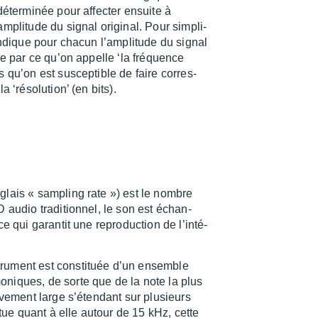
éter­mi­née pour affec­ter ensuite à
­pli­tude du signal origi­nal. Pour simpli­
ndique pour chacun l’am­pli­tude du signal
nie par ce qu’on appelle ‘la fréquence
s qu’on est suscep­tible de faire corres­
‘réso­lu­tion’ (en bits).
nglais « sampling rate ») est le nombre
 audio tradi­tion­nel, le son est échan­
qui garan­tit une repro­duc­tion de l’in­té­
u­ment est consti­tuée d’un ensemble
o­niques, de sorte que de la note la plus
­ve­ment large s’éten­dant sur plusieurs
situe quant à elle autour de 15 kHz, cette