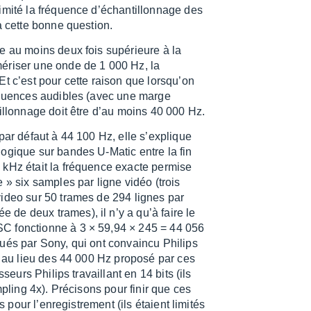
imité la fréquence d’échan­tillon­nage des
 cette bonne ques­tion.
re au moins deux fois supé­rieure à la
­ri­ser une onde de 1 000 Hz, la
Et c’est pour cette raison que lorsqu’on
fréquences audibles (avec une marge
tillon­nage doit être d’au moins 40 000 Hz.
 par défaut à 44 100 Hz, elle s’ex­plique
alo­gique sur bandes U-Matic entre la fin
 kHz était la fréquence exacte permise
e » six samples par ligne vidéo (trois
video sur 50 trames de 294 lignes par
de deux trames), il n’y a qu’à faire le
C fonc­tionne à 3 × 59,94 × 245 = 44 056
iqués par Sony, qui ont convaincu Philips
ard au lieu des 44 000 Hz proposé par ces
­seurs Philips travaillant en 14 bits (ils
­pling 4x). Préci­sons pour finir que ces
pour l’en­re­gis­tre­ment (ils étaient limi­tés