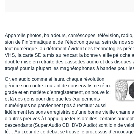
Appa­reils photos, bala­deurs, camé­scopes, télé­vi­sion, radio,
sion de l’in­for­ma­tique et de l’élec­tro­nique au sein de nos 
tout numé­rique, au détri­ment évident des tech­no­lo­gies pré
VHS, la carte SD a mis au rencart la bonne vieille péloche 
double mise en retraite des cassettes audio et des disques vin
troqué pour la plupart les magné­to­phones à bandes pour les 
Or, en audio comme ailleurs, chaque révo­lu­tion
génère son contre-courant de conser­va­tisme rétro­
grade et en matière d’en­re­gis­tre­ment, on trouve ici
et là des gens pour dire que les équi­pe­ments
numé­riques ne parviennent pas à resti­tuer aussi
fidè­le­ment les sons enre­gis­trés qu’une bonne vieille chaîn
d’autres preuves à l’ap­pui que leurs oreilles, certains audio­
descen­dants (Super Audio CD, DVD Audio) sont loin de valoir 
té… Au cœur de ce débat se trouve le proces­sus d’en­co­dage u