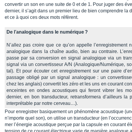
conver­tir un son en une suite de 0 et de 1. Pour juger des éve
dernier, il s’agit dans un premier lieu de bien comprendre la d
et ce à quoi ces deux mots réfèrent.
De l’ana­lo­gique dans le numé­rique ?
N’al­lez pas croire que ce qu’on appelle l’en­re­gis­tre­ment
analo­gique dans la chaîne audio, bien au contraire. L’en­re
passe par sa conver­sion en signal analo­gique via un trans­d
signal via un conver­tis­seur A/N (Analo­gique/Numé­rique, s
tal). Et pour écou­ter cet enre­gis­tre­ment sur une paire d’e
passage obligé par un signal analo­gique : un conver­tis­s
chez les anglais) conver­tit les zéro et les uns en courant con
enceintes en ondes acous­tiques qui feront vibrer les mol
dernier, en bon trans­duc­teur, retrans­for­mera d’ailleurs la 
inter­pré­table par notre cerveau…).
Pour enre­gis­trer basique­ment un phéno­mène acous­tique (un
n’im­porte quel son), on utilise un trans­duc­teur (en l’oc­cur­ren
mer l’éner­gie acous­tique perçue par la capsule en courant éle
tension de ce courant élec­trique varie de manière analogue 