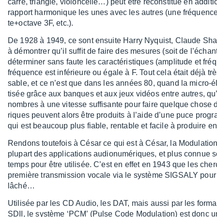
carré, triangle, violon­cel­le…) peut être recons­ti­tué en addi­
rapport harmo­nique les unes avec les autres (une fréquence f
te+oc­tave 3F, etc.).
De 1928 à 1949, ce sont ensuite Harry Nyquist, Claude Sha
à démon­trer qu’il suffit de faire des mesures (soit de l’écha
déter­mi­ner sans faute les carac­té­ris­tiques (ampli­tude et fr
fréquence est infé­rieure ou égale à F. Tout cela était déjà très
sable, et ce n’est que dans les années 80, quand la micro-éle
ti­sée grâce aux banques et aux jeux vidéos entre autres, qu’
nombres à une vitesse suffi­sante pour faire quelque chose
riques peuvent alors être produits à l’aide d’une puce progr
qui est beau­coup plus fiable, rentable et facile à produire 
Rendons toute­fois à César ce qui est à César, la Modu­la­tion
plupart des appli­ca­tions audio­nu­mé­riques, et plus connu
temps pour être utili­sée. C’est en effet en 1943 que les cher­
première trans­mis­sion vocale via le système SIGSALY pour 
lâché…
Utili­sée par les CD Audio, les DAT, mais aussi par les for
SDII, le système ‘PCM’ (Pulse Code Modu­la­tion) est donc 