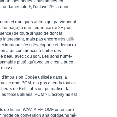
tion­nant des ondes sinu­soï­dales en
onda­men­tale F, l’oc­tave 2F, la quin­
n­non et quelques autres qui parviennent
n­tillon­nage) à une fréquence de 2F pour
équence) de toute sinu­soïde dont la
 inté­res­sant, mais pas encore très utili­
c­tro­nique s’est déve­lop­pée et démo­cra­
on a pu commen­cer à trai­ter des
 de beau avec : du son. Les sons numé­
am­mable plutôt qu’avec un circuit, puce
en masse.
 d’Im­pul­sion Codée utili­sée dans la
e sous le nom PCM, n’a pas attendu tout ce
cheurs de Bell Labs ont pu réali­ser la
les forces alliées. PCM ? L’acro­nyme est
mats de fichier WAV, AIFF, OMF ou encore
un mode de conver­sion analo­gique/numé­