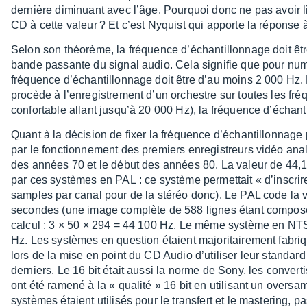
dernière dimi­nuant avec l’âge. Pourquoi donc ne pas avoir l
CD à cette valeur ? Et c’est Nyquist qui apporte la réponse à
Selon son théo­rème, la fréquence d’échan­tillon­nage doit êt
bande passante du signal audio. Cela signi­fie que pour numé
fréquence d’échan­tillon­nage doit être d’au moins 2 000 Hz. 
procède à l’en­re­gis­tre­ment d’un orchestre sur toutes les 
confor­table allant jusqu’à 20 000 Hz), la fréquence d’échan­
Quant à la déci­sion de fixer la fréquence d’échan­tillon­nage
par le fonc­tion­ne­ment des premiers enre­gis­treurs vidéo an
des années 70 et le début des années 80. La valeur de 44,1
par ces systèmes en PAL : ce système permet­tait « d’ins­crir
samples par canal pour de la stéréo donc). Le PAL code la 
secondes (une image complète de 588 lignes étant compo­sée 
calcul : 3 × 50 × 294 = 44 100 Hz. Le même système en NTS
Hz. Les systèmes en ques­tion étaient majo­ri­tai­re­ment fabr
lors de la mise en point du CD Audio d’uti­li­ser leur stan­d
derniers. Le 16 bit était aussi la norme de Sony, les conver­tis
ont été ramené à la « qualité » 16 bit en utili­sant un over­sam
systèmes étaient utili­sés pour le trans­fert et le maste­ring, pas 