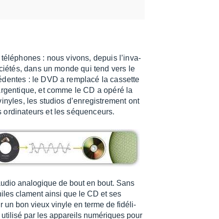
 télé­phones : nous vivons, depuis l’in­va­
socié­tés, dans un monde qui tend vers le
cé­dentes : le DVD a remplacé la cassette
argen­tique, et comme le CD a opéré la
yles, les studios d’en­re­gis­tre­ment ont
ordi­na­teurs et les séquen­ceurs.
e audio analo­gique de bout en bout. Sans
philes clament ainsi que le CD et ses
un bon vieux vinyle en terme de fidé­li­
tilisé par les appa­reils numé­riques pour