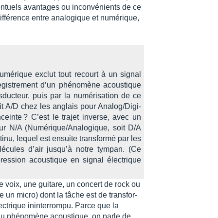
n­tuels avan­tages ou incon­vé­nients de ce
iffé­rence entre analo­gique et numé­rique,
 numé­rique exclut tout recourt à un signal
­gis­tre­ment d’un phéno­mène acous­tique
uc­teur, puis par la numé­ri­sa­tion de ce
oit A/D chez les anglais pour Analog/Digi­
n­ceinte ? C’est le trajet inverse, avec un
eur N/A (Numé­rique/Analo­gique, soit D/A
tinu, lequel est ensuite trans­formé par les
é­cules d’air jusqu’à notre tympan. (Ce
pres­sion acous­tique en signal élec­trique
e voix, une guitare, un concert de rock ou
ce un micro) dont la tâche est de trans­for­
c­trique inin­ter­rompu. Parce que la
au phéno­mène acous­tique, on parle de