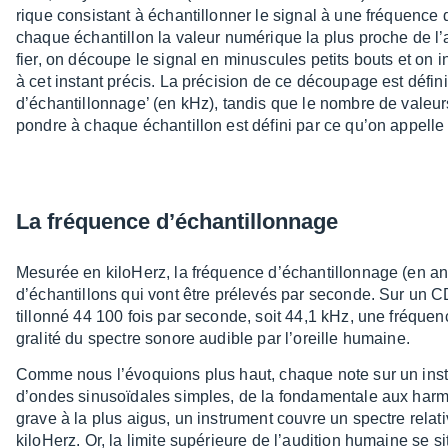
rique consis­tant à échan­tillon­ner le signal à une fréquence d
chaque échan­tillon la valeur numé­rique la plus proche de l’am
fier, on découpe le signal en minus­cules petits bouts et on i
à cet instant précis. La préci­sion de ce décou­page est défi­
d’échan­tillon­na­ge’ (en kHz), tandis que le nombre de valeur
pondre à chaque échan­tillon est défini par ce qu’on appelle la 
La fréquence d’échan­tillon­nage
Mesu­rée en kilo­Herz, la fréquence d’échan­tillon­nage (en a
d’échan­tillons qui vont être préle­vés par seconde. Sur un CD
tillonné 44 100 fois par seconde, soit 44,1 kHz, une fréquence 
gra­lité du spectre sonore audible par l’oreille humaine.
Comme nous l’évoquions plus haut, chaque note sur un instr
d’ondes sinu­soï­dales simples, de la fonda­men­tale aux harm
grave à la plus aigus, un instru­ment couvre un spectre rela­ti
kilo­Herz. Or, la limite supé­rieure de l’au­di­tion humaine se 