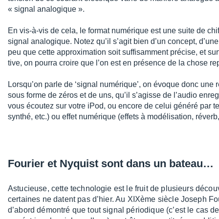
« signal analo­gique ».
En vis-à-vis de cela, le format numé­rique est une suite de chif
signal analo­gique. Notez qu’il s’agit bien d’un concept, d’une 
peu que cette approxi­ma­tion soit suffi­sam­ment précise, et su
tive, on pourra croire que l’on est en présence de la chose rep
Lorsqu’on parle de ‘signal numé­rique’, on évoque donc une ré
sous forme de zéros et de uns, qu’il s’agisse de l’au­dio enre­
vous écou­tez sur votre iPod, ou encore de celui généré par tel 
synthé, etc.) ou effet numé­rique (effets à modé­li­sa­tion, réverb,
Fourier et Nyquist sont dans un bateau…
Astu­cieuse, cette tech­no­lo­gie est le fruit de plusieurs décou­
certaines ne datent pas d’hier. Au XIXème siècle Joseph Fou
d’abord démon­tré que tout signal pério­dique (c’est le cas d