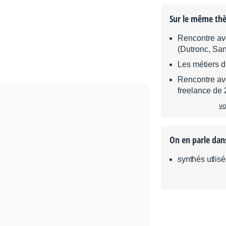
Sur le même th
Rencontre av
(Dutronc, San
Les métiers d
Rencontre ave
freelance de 
vo
On en parle dan
synthés utlis