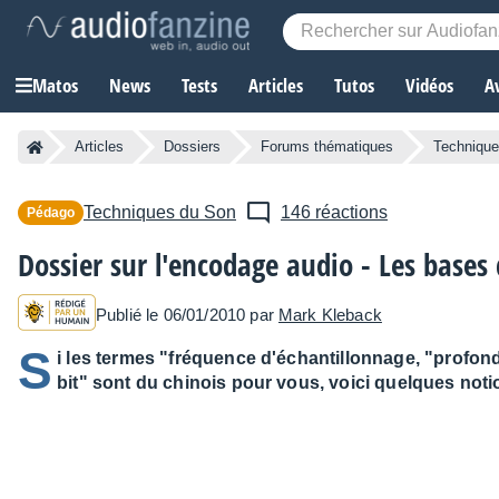
Matos
News
Tests
Articles
Tutos
Vidéos
A
Articles
Dossiers
Forums thématiques
Technique
Techniques du Son
146 réactions
Pédago
Dossier sur l'encodage audio - Les bases
Publié le 06/01/2010 par
Mark Kleback
S
i les termes "fréquence d'échantillonnage, "profon
bit" sont du chinois pour vous, voici quelques notio