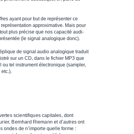
fres ayant pour but de repré­sen­ter ce
repré­sen­ta­tion approxi­ma­tive. Mais pour
rtout plus précise que nos capa­cité audi­
ré­sen­tée (le signal analo­gique donc).
plique de signal audio analo­gique traduit
gis­tré sur un CD, dans le fichier MP3 que
ou tel instru­ment élec­tro­nique (sampler,
 etc.).
vertes scien­ti­fiques capi­tales, dont
rier, Bern­hard Riemann et d’autres ont
es ondes de n’im­porte quelle forme :