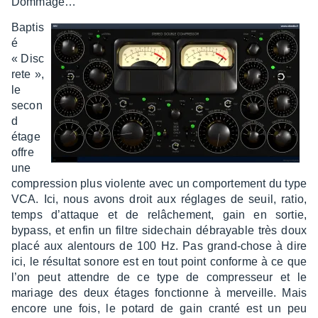
Domma­ge…
Baptis
é
« Disc
rete »,
le
secon
d
étage
offre
une
compres­sion plus violente avec un compor­te­ment du type
VCA. Ici, nous avons droit aux réglages de seuil, ratio,
temps d’at­taque et de relâ­che­ment, gain en sortie,
bypass, et enfin un filtre side­chain débrayable très doux
placé aux alen­tours de 100 Hz. Pas grand-chose à dire
ici, le résul­tat sonore est en tout point conforme à ce que
l’on peut attendre de ce type de compres­seur et le
mariage des deux étages fonc­tionne à merveille. Mais
encore une fois, le potard de gain cranté est un peu