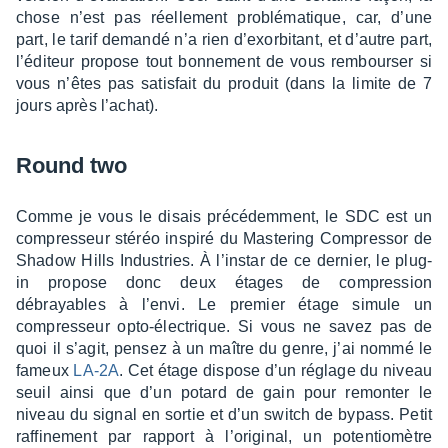
chose n’est pas réel­le­ment problé­ma­tique, car, d’une
part, le tarif demandé n’a rien d’exor­bi­tant, et d’autre part,
l’édi­teur propose tout bonne­ment de vous rembour­ser si
vous n’êtes pas satis­fait du produit (dans la limite de 7
jours après l’achat).
Round two
Comme je vous le disais précé­dem­ment, le SDC est un
compres­seur stéréo inspiré du Maste­ring Compres­sor de
Shadow Hills Indus­tries. À l’ins­tar de ce dernier, le plug-
in propose donc deux étages de compres­sion
débrayables à l’envi. Le premier étage simule un
compres­seur opto-élec­trique. Si vous ne savez pas de
quoi il s’agit, pensez à un maître du genre, j’ai nommé le
fameux
LA-2A
. Cet étage dispose d’un réglage du niveau
seuil ainsi que d’un potard de gain pour remon­ter le
niveau du signal en sortie et d’un switch de bypass. Petit
raffi­ne­ment par rapport à l’ori­gi­nal, un poten­tio­mètre