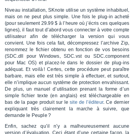
Niveau instal­la­tion, SKnote utilise un système inha­bi­tuel,
mais on ne peut plus simple. Une fois le plug-in acheté
(pour seule­ment 29.99 $ à l’heure où j’écris ces quelques
lignes), il faut tout d’abord vous connec­ter à votre compte
utili­sa­teur afin de télé­char­ger la version qui vous
convient. Une fois cela fait, décom­pres­sez l’ar­chive Zip,
renom­mez le fichier obtenu en fonc­tion de vos besoins
(SDC.dll pour Windows, SDC.vst ou SDC.component
pour Mac OS) et placez-le dans le dossier de plug-ins
adéquat. Et voilà ! Certes, cette procé­dure peut paraître
barbare, mais elle est très simple à effec­tuer, et surtout,
elle n’im­plique aucun système de protec­tion enva­his­sant.
De plus, un manuel d’uti­li­sa­tion prenant la forme d’un
simple fichier texte (en anglais) est télé­char­geable en
bas de la page produit sur le
site de l’édi­teur
. Ce dernier
expliquant très clai­re­ment la marche à suivre, que
demande le Peuple ?
Enfin, sachez qu’il n’y a malheu­reu­se­ment aucune
version d’éva­lua­tion. Ceci étant d’une certaine façon, la