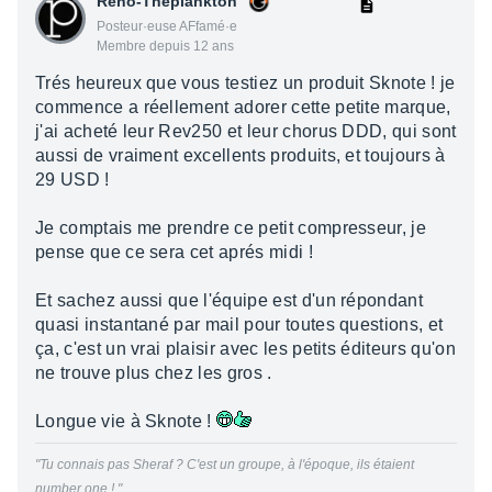
Reno-Theplankton
Posteur·euse AFfamé·e
Membre depuis 12 ans
Trés heureux que vous testiez un produit Sknote ! je
commence a réellement adorer cette petite marque,
j'ai acheté leur Rev250 et leur chorus DDD, qui sont
aussi de vraiment excellents produits, et toujours à
29 USD !
Je comptais me prendre ce petit compresseur, je
pense que ce sera cet aprés midi !
Et sachez aussi que l'équipe est d'un répondant
quasi instantané par mail pour toutes questions, et
ça, c'est un vrai plaisir avec les petits éditeurs qu'on
ne trouve plus chez les gros .
Longue vie à Sknote !
"Tu connais pas Sheraf ? C'est un groupe, à l'époque, ils étaient
number one ! "