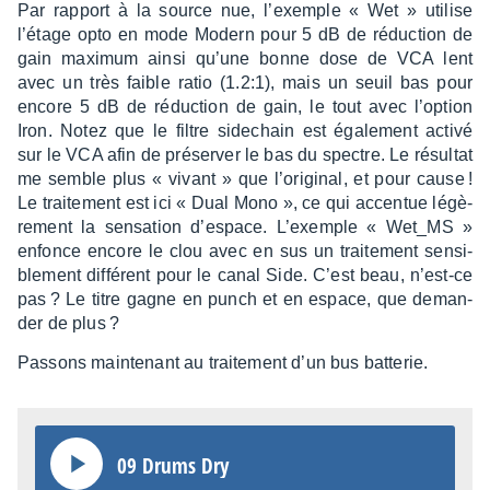
Par rapport à la source nue, l’exemple « Wet » utilise
l’étage opto en mode Modern pour 5 dB de réduc­tion de
gain maxi­mum ainsi qu’une bonne dose de VCA lent
avec un très faible ratio (1.2:1), mais un seuil bas pour
encore 5 dB de réduc­tion de gain, le tout avec l’op­tion
Iron. Notez que le filtre side­chain est égale­ment activé
sur le VCA afin de préser­ver le bas du spectre. Le résul­tat
me semble plus « vivant » que l’ori­gi­nal, et pour cause !
Le trai­te­ment est ici « Dual Mono », ce qui accen­tue légè­
re­ment la sensa­tion d’es­pace. L’exemple « Wet_MS »
enfonce encore le clou avec en sus un trai­te­ment sensi­
ble­ment diffé­rent pour le canal Side. C’est beau, n’est-ce
pas ? Le titre gagne en punch et en espace, que deman­
der de plus ?
Passons main­te­nant au trai­te­ment d’un bus batte­rie.
09 Drums Dry