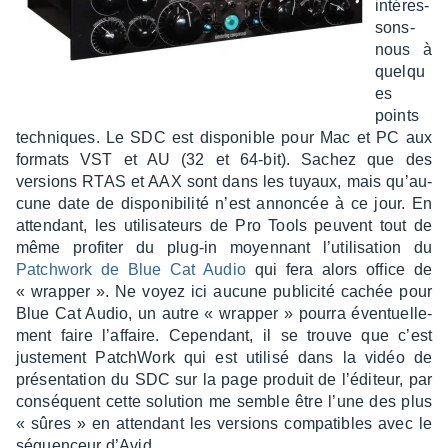
inté­res­
sons-
nous à
quelqu
es
points
tech­niques. Le SDC est dispo­nible pour Mac et PC aux
formats VST et AU (32 et 64-bit). Sachez que des
versions RTAS et AAX sont dans les tuyaux, mais qu’au­
cune date de dispo­ni­bi­lité n’est annon­cée à ce jour. En
atten­dant, les utili­sa­teurs de Pro Tools peuvent tout de
même profi­ter du plug-in moyen­nant l’uti­li­sa­tion du
Patch­work de Blue Cat Audio
qui fera alors office de
« wrap­per ». Ne voyez ici aucune publi­cité cachée pour
Blue Cat Audio, un autre « wrap­per » pourra éven­tuel­le­
ment faire l’af­faire. Cepen­dant, il se trouve que c’est
juste­ment Patch­Work qui est utilisé dans la vidéo de
présen­ta­tion du SDC sur la page produit de l’édi­teur, par
consé­quent cette solu­tion me semble être l’une des plus
« sûres » en atten­dant les versions compa­tibles avec le
séquen­ceur d’Avid.