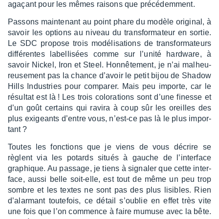
agaçant pour les mêmes raisons que précé­dem­ment.
Passons main­te­nant au point phare du modèle origi­nal, à
savoir les options au niveau du trans­for­ma­teur en sortie.
Le SDC propose trois modé­li­sa­tions de trans­for­ma­teurs
diffé­rentes label­li­sées comme sur l’unité hard­ware, à
savoir Nickel, Iron et Steel. Honnê­te­ment, je n’ai malheu­
reu­se­ment pas la chance d’avoir le petit bijou de Shadow
Hills Indus­tries pour compa­rer. Mais peu importe, car le
résul­tat est là ! Les trois colo­ra­tions sont d’une finesse et
d’un goût certains qui ravira à coup sûr les oreilles des
plus exigeants d’entre vous, n’est-ce pas là le plus impor­
tant ?
Toutes les fonc­tions que je viens de vous décrire se
règlent via les potards situés à gauche de l’in­ter­face
graphique. Au passage, je tiens à signa­ler que cette inter­
face, aussi belle soit-elle, est tout de même un peu trop
sombre et les textes ne sont pas des plus lisibles. Rien
d’alar­mant toute­fois, ce détail s’ou­blie en effet très vite
une fois que l’on commence à faire mumuse avec la bête.