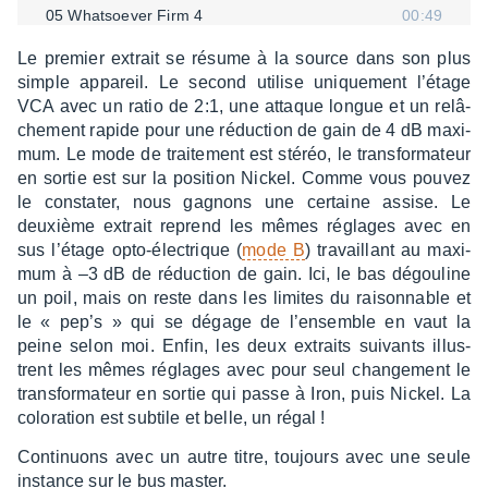
05 What­soe­ver Firm 4
00:49
Le premier extrait se résume à la source dans son plus
simple appa­reil. Le second utilise unique­ment l’étage
VCA avec un ratio de 2:1, une attaque longue et un relâ­
che­ment rapide pour une réduc­tion de gain de 4 dB maxi­
mum. Le mode de trai­te­ment est stéréo, le trans­for­ma­teur
en sortie est sur la posi­tion Nickel. Comme vous pouvez
le consta­ter, nous gagnons une certaine assise. Le
deuxième extrait reprend les mêmes réglages avec en
sus l’étage opto-élec­trique (
mode B
) travaillant au maxi­
mum à –3 dB de réduc­tion de gain. Ici, le bas dégou­line
un poil, mais on reste dans les limites du raison­nable et
le « pep’s » qui se dégage de l’en­semble en vaut la
peine selon moi. Enfin, les deux extraits suivants illus­
trent les mêmes réglages avec pour seul chan­ge­ment le
trans­for­ma­teur en sortie qui passe à Iron, puis Nickel. La
colo­ra­tion est subtile et belle, un régal !
Conti­nuons avec un autre titre, toujours avec une seule
instance sur le bus master.