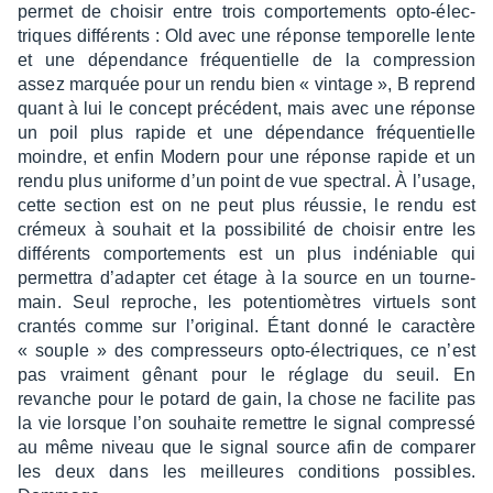
permet de choi­sir entre trois compor­te­ments opto-élec­
triques diffé­rents : Old avec une réponse tempo­relle lente
et une dépen­dance fréquen­tielle de la compres­sion
assez marquée pour un rendu bien « vintage », B reprend
quant à lui le concept précé­dent, mais avec une réponse
un poil plus rapide et une dépen­dance fréquen­tielle
moindre, et enfin Modern pour une réponse rapide et un
rendu plus uniforme d’un point de vue spec­tral. À l’usage,
cette section est on ne peut plus réus­sie, le rendu est
crémeux à souhait et la possi­bi­lité de choi­sir entre les
diffé­rents compor­te­ments est un plus indé­niable qui
permet­tra d’adap­ter cet étage à la source en un tour­ne­
main. Seul reproche, les poten­tio­mètres virtuels sont
cran­tés comme sur l’ori­gi­nal. Étant donné le carac­tère
« souple » des compres­seurs opto-élec­triques, ce n’est
pas vrai­ment gênant pour le réglage du seuil. En
revanche pour le potard de gain, la chose ne faci­lite pas
la vie lorsque l’on souhaite remettre le signal compressé
au même niveau que le signal source afin de compa­rer
les deux dans les meilleures condi­tions possibles.