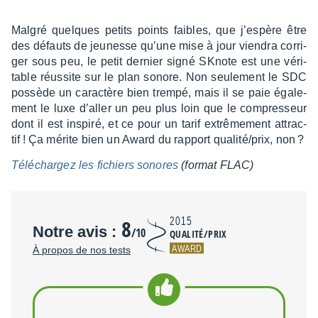
Malgré quelques petits points faibles, que j’es­père être
des défauts de jeunesse qu’une mise à jour vien­dra corri­
ger sous peu, le petit dernier signé SKnote est une véri­
table réus­site sur le plan sonore. Non seule­ment le SDC
possède un carac­tère bien trempé, mais il se paie égale­
ment le luxe d’al­ler un peu plus loin que le compres­seur
dont il est inspiré, et ce pour un tarif extrê­me­ment attrac­
tif ! Ça mérite bien un Award du rapport qualité/prix, non ?
Télé­char­gez les fichiers sonores
(format FLAC)
8
2015
Notre avis :
/10
QUALITÉ/PRIX
AWARD
À propos de nos tests