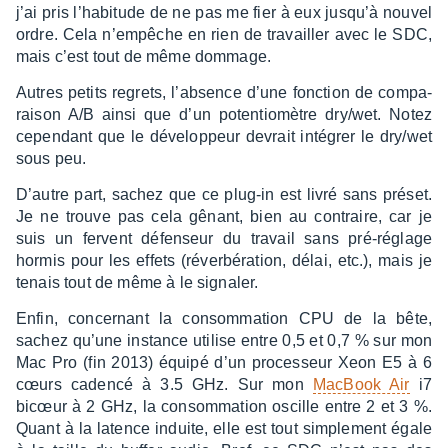
j’ai pris l’ha­bi­tude de ne pas me fier à eux jusqu’à nouvel
ordre. Cela n’em­pêche en rien de travailler avec le SDC,
mais c’est tout de même dommage.
Autres petits regrets, l’ab­sence d’une fonc­tion de compa­
rai­son A/B ainsi que d’un poten­tio­mètre dry/wet. Notez
cepen­dant que le déve­lop­peur devrait inté­grer le dry/wet
sous peu.
D’autre part, sachez que ce plug-in est livré sans préset.
Je ne trouve pas cela gênant, bien au contraire, car je
suis un fervent défen­seur du travail sans pré-réglage
hormis pour les effets (réver­bé­ra­tion, délai, etc.), mais je
tenais tout de même à le signa­ler.
Enfin, concer­nant la consom­ma­tion CPU de la bête,
sachez qu’une instance utilise entre 0,5 et 0,7 % sur mon
Mac Pro (fin 2013) équipé d’un proces­seur Xeon E5 à 6
cœurs cadencé à 3.5 GHz. Sur mon
MacBook Air
i7
bicœur à 2 GHz, la consom­ma­tion oscille entre 2 et 3 %.
Quant à la latence induite, elle est tout simple­ment égale