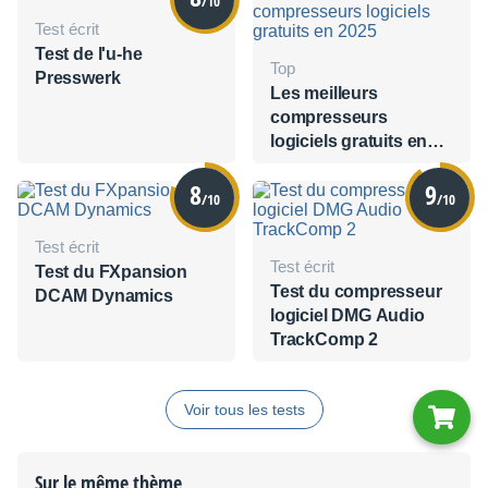
/10
Test écrit
Test de l'u-he
Top
Presswerk
Les meilleurs
compresseurs
logiciels gratuits en
2025
8
9
/10
/10
Test écrit
Test écrit
Test du FXpansion
Test du compresseur
DCAM Dynamics
logiciel DMG Audio
TrackComp 2
Voir tous les tests
Sur le même thème