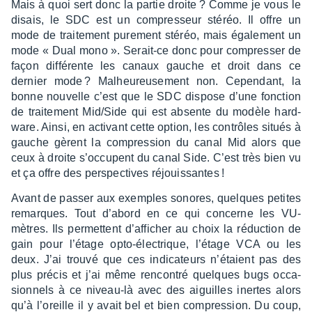
Mais à quoi sert donc la partie droite ? Comme je vous le
disais, le SDC est un compres­seur stéréo. Il offre un
mode de trai­te­ment pure­ment stéréo, mais égale­ment un
mode « Dual mono ». Serait-ce donc pour compres­ser de
façon diffé­rente les canaux gauche et droit dans ce
dernier mode ? Malheu­reu­se­ment non. Cepen­dant, la
bonne nouvelle c’est que le SDC dispose d’une fonc­tion
de trai­te­ment Mid/Side qui est absente du modèle hard­
ware. Ainsi, en acti­vant cette option, les contrôles situés à
gauche gèrent la compres­sion du canal Mid alors que
ceux à droite s’oc­cupent du canal Side. C’est très bien vu
et ça offre des pers­pec­tives réjouis­santes !
Avant de passer aux exemples sonores, quelques petites
remarques. Tout d’abord en ce qui concerne les VU-
mètres. Ils permettent d’af­fi­cher au choix la réduc­tion de
gain pour l’étage opto-élec­trique, l’étage VCA ou les
deux. J’ai trouvé que ces indi­ca­teurs n’étaient pas des
plus précis et j’ai même rencon­tré quelques bugs occa­
sion­nels à ce niveau-là avec des aiguilles inertes alors
qu’à l’oreille il y avait bel et bien compres­sion. Du coup,