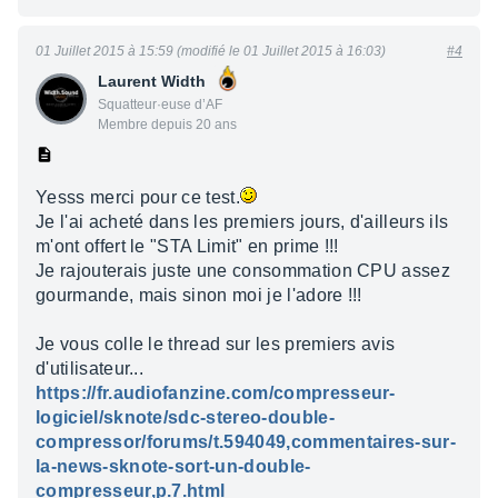
01 Juillet 2015 à 15:59 (modifié le 01 Juillet 2015 à 16:03)
#4
Laurent Width
Squatteur·euse d’AF
Membre depuis 20 ans
Yesss merci pour ce test.
Je l'ai acheté dans les premiers jours, d'ailleurs ils
m'ont offert le "STA Limit" en prime !!!
Je rajouterais juste une consommation CPU assez
gourmande, mais sinon moi je l'adore !!!
Je vous colle le thread sur les premiers avis
d'utilisateur...
https://fr.audiofanzine.com/compresseur-
logiciel/sknote/sdc-stereo-double-
compressor/forums/t.594049,commentaires-sur-
la-news-sknote-sort-un-double-
compresseur,p.7.html