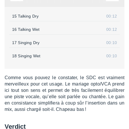
15 Talking Dry
00:12
16 Talking Wet
00:12
17 Singing Dry
00:10
18 Singing Wet
00:10
Comme vous pouvez le consta­ter, le SDC est vrai­ment
merveilleux pour cet usage. Le mariage opto/VCA prend
ici tout son sens et permet de très faci­le­ment équi­li­brer
une piste vocale, qu’elle soit parlée ou chan­tée. Le gain
en consis­tance simpli­fiera à coup sûr l’in­ser­tion dans un
mix, aussi chargé soit-il. Chapeau bas !
Verdict