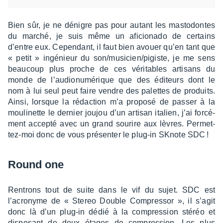
Bien sûr, je ne dénigre pas pour autant les masto­dontes
du marché, je suis même un aficio­nado de certains
d’entre eux. Cepen­dant, il faut bien avouer qu’en tant que
« petit » ingé­nieur du son/musi­cien/pigiste, je me sens
beau­coup plus proche de ces véri­tables arti­sans du
monde de l’au­dio­nu­mé­rique que des éditeurs dont le
nom à lui seul peut faire vendre des palettes de produits.
Ainsi, lorsque la rédac­tion m’a proposé de passer à la
mouli­nette le dernier joujou d’un arti­san italien, j’ai forcé­
ment accepté avec un grand sourire aux lèvres. Permet­
tez-moi donc de vous présen­ter le plug-in SKnote SDC !
Round one
Rentrons tout de suite dans le vif du sujet. SDC est
l’acro­nyme de « Stereo Double Compres­sor », il s’agit
donc là d’un plug-in dédié à la compres­sion stéréo et
dispo­sant de deux étages de compres­sion. Les plus