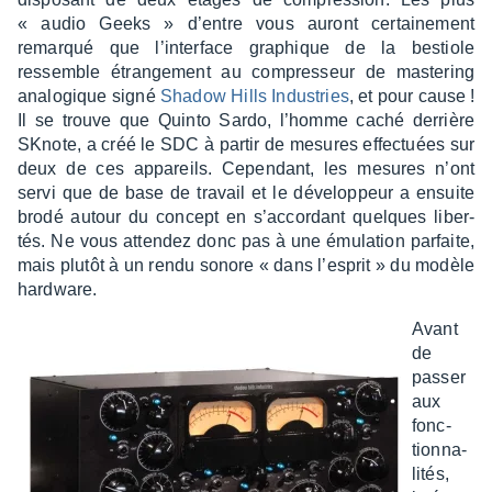
« audio Geeks » d’entre vous auront certai­ne­ment
remarqué que l’in­ter­face graphique de la bestiole
ressemble étran­ge­ment au compres­seur de maste­ring
analo­gique signé
Shadow Hills Indus­tries
, et pour cause !
Il se trouve que Quinto Sardo, l’homme caché derrière
SKnote, a créé le SDC à partir de mesures effec­tuées sur
deux de ces appa­reils. Cepen­dant, les mesures n’ont
servi que de base de travail et le déve­lop­peur a ensuite
brodé autour du concept en s’ac­cor­dant quelques liber­
tés. Ne vous atten­dez donc pas à une émula­tion parfaite,
mais plutôt à un rendu sonore « dans l’es­prit » du modèle
hard­ware.
Avant
de
passer
aux
fonc­
tion­na­
li­tés,