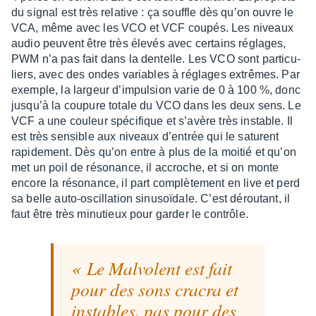
du signal est très rela­tive : ça souffle dès qu’on ouvre le
VCA, même avec les VCO et VCF coupés. Les niveaux
audio peuvent être très élevés avec certains réglages,
PWM n’a pas fait dans la dentelle. Les VCO sont parti­cu­
liers, avec des ondes variables à réglages extrêmes. Par
exemple, la largeur d’im­pul­sion varie de 0 à 100 %, donc
jusqu’à la coupure totale du VCO dans les deux sens. Le
VCF a une couleur spéci­fique et s’avère très instable. Il
est très sensible aux niveaux d’en­trée qui le saturent
rapi­de­ment. Dès qu’on entre à plus de la moitié et qu’on
met un poil de réso­nance, il accroche, et si on monte
encore la réso­nance, il part complè­te­ment en live et perd
sa belle auto-oscil­la­tion sinu­soï­dale. C’est dérou­tant, il
faut être très minu­tieux pour garder le contrôle.
Le Malvolent est fait
pour des sons cracra et
instables, pas pour des