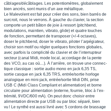
câblages/décâ­blages. Les poten­tio­mètres, globa­le­ment
bien ancrés, sont munis d’un axe métal­lique.
Le Male­volent est fait pour créer des sons, bien barrés de
surcroit, nous le verrons. À gauche du clavier, la section
comporte un petit bâton de joie à ressort (pitch­bend,
modu­la­tions, main­tien, vibrato, glide) et quatre touches
de fonc­tion, permet­tant de trans­po­ser (+/-4 octaves),
doser le pitch­bend, doser le vibrato, pilo­ter l’ar­pé­gia­teur,
choi­sir son motif ou régler quelques fonc­tions globales,
avec parfois la compli­cité du clavier et de l’in­ter­rup­teur
secteur (canal Midi, mode local, accor­dage de la pente
des VCO, au cas où…). À l’ar­rière, on trouve une connec­
tique clas­sique : sortie audio mono en jack 6,35 TS,
sortie casque en jack 6,35 TRS, entrée/sortie horloge
analo­gique en mini-jack, entrée/sortie Midi DIN, prise
USB C (Midi Class Compliant et alimen­ta­tion) et borne
circu­laire pour alimen­ta­tion (externe, four­nie, bloc à l’ex­
tré­mité, 9VDC/600 mA). On peut donc choi­sir entre
alimen­ta­tion directe par USB ou par bloc séparé, bien
vu ! Le synthé est aussi livré avec 5 cordons de bras­sage