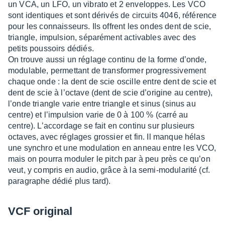
un VCA, un LFO, un vibrato et 2 enve­loppes. Les VCO
sont iden­tiques et sont déri­vés de circuits 4046, réfé­rence
pour les connais­seurs. Ils offrent les ondes dent de scie,
triangle, impul­sion, sépa­ré­ment acti­vables avec des
petits pous­soirs dédiés.
On trouve aussi un réglage continu de la forme d’onde,
modu­lable, permet­tant de trans­for­mer progres­si­ve­ment
chaque onde : la dent de scie oscille entre dent de scie et
dent de scie à l’oc­tave (dent de scie d’ori­gine au centre),
l’onde triangle varie entre triangle et sinus (sinus au
centre) et l’im­pul­sion varie de 0 à 100 % (carré au
centre). L’ac­cor­dage se fait en continu sur plusieurs
octaves, avec réglages gros­sier et fin. Il manque hélas
une synchro et une modu­la­tion en anneau entre les VCO,
mais on pourra modu­ler le pitch par à peu près ce qu’on
veut, y compris en audio, grâce à la semi-modu­la­rité (cf.
para­graphe dédié plus tard).
VCF origi­nal