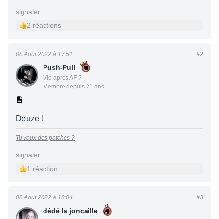
signaler
2 réactions
08 Aout 2022 à 17:51
#2
Push-Pull
Vie après AF ?
Membre depuis 21 ans
Deuze !
Tu veux des patches ?
signaler
1 réaction
08 Aout 2022 à 18:04
#3
dédé la joncaille