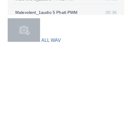
Male­volent_1audio 5 Phatt PWM
00:36
Male­volent_1audio 6 Big Kick
00:16
Male­volent_1audio 7 Clap Snare
00:16
ALL WAV
Male­volent_1audio 8 Self Res
00:45