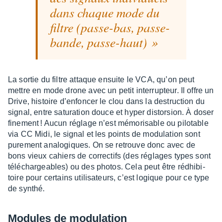
dans chaque mode du
filtre (passe-bas, passe-
bande, passe-haut)
La sortie du filtre attaque ensuite le VCA, qu’on peut
mettre en mode drone avec un petit inter­rup­teur. Il offre un
Drive, histoire d’en­fon­cer le clou dans la destruc­tion du
signal, entre satu­ra­tion douce et hyper distor­sion. À doser
fine­ment ! Aucun réglage n’est mémo­ri­sable ou pilo­table
via CC Midi, le signal et les points de modu­la­tion sont
pure­ment analo­giques. On se retrouve donc avec de
bons vieux cahiers de correc­tifs (des réglages types sont
télé­char­geables) ou des photos. Cela peut être rédhi­bi­
toire pour certains utili­sa­teurs, c’est logique pour ce type
de synthé.
Modules de modu­la­tion