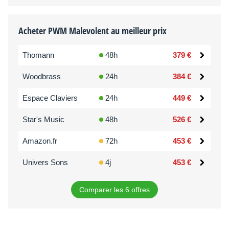
Acheter PWM Malevolent au meilleur prix
Thomann
48h
379 €
Woodbrass
24h
384 €
Espace Claviers
24h
449 €
Star's Music
48h
526 €
Amazon.fr
72h
453 €
Univers Sons
4j
453 €
Comparer les 6 offres