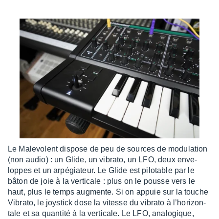
Le Male­volent dispose de peu de sources de modu­la­tion
(non audio) : un Glide, un vibrato, un LFO, deux enve­
loppes et un arpé­gia­teur. Le Glide est pilo­table par le
bâton de joie à la verti­cale : plus on le pousse vers le
haut, plus le temps augmente. Si on appuie sur la touche
Vibrato, le joys­tick dose la vitesse du vibrato à l’ho­ri­zon­
tale et sa quan­tité à la verti­cale. Le LFO, analo­gique,