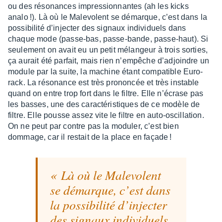
ou des réso­nances impres­sion­nantes (ah les kicks
analo !). Là où le Male­volent se démarque, c’est dans la
possi­bi­lité d’injec­ter des signaux indi­vi­duels dans
chaque mode (passe-bas, passe-bande, passe-haut). Si
seule­ment on avait eu un petit mélan­geur à trois sorties,
ça aurait été parfait, mais rien n’em­pêche d’adjoindre un
module par la suite, la machine étant compa­tible Euro­
rack. La réso­nance est très pronon­cée et très instable
quand on entre trop fort dans le filtre. Elle n’écrase pas
les basses, une des carac­té­ris­tiques de ce modèle de
filtre. Elle pousse assez vite le filtre en auto-oscil­la­tion.
On ne peut par contre pas la modu­ler, c’est bien
dommage, car il restait de la place en façade !
Là où le Male­­volent
se démarque, c’est dans
la possi­­bi­­lité d’injec­­ter
des signaux indi­­vi­­duels