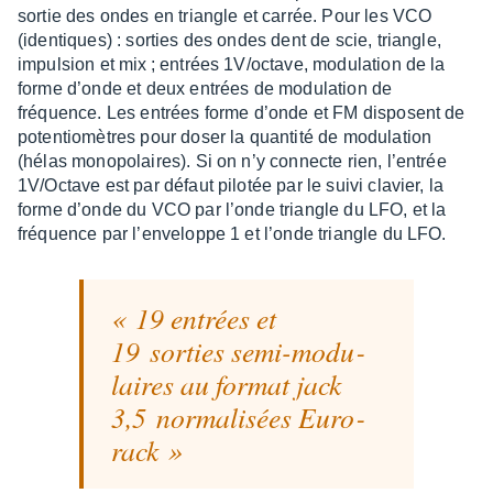
sortie des ondes en triangle et carrée. Pour les VCO
(iden­tiques) : sorties des ondes dent de scie, triangle,
impul­sion et mix ; entrées 1V/octave, modu­la­tion de la
forme d’onde et deux entrées de modu­la­tion de
fréquence. Les entrées forme d’onde et FM disposent de
poten­tio­mètres pour doser la quan­tité de modu­la­tion
(hélas mono­po­laires). Si on n’y connecte rien, l’en­trée
1V/Octave est par défaut pilo­tée par le suivi clavier, la
forme d’onde du VCO par l’onde triangle du LFO, et la
fréquence par l’en­ve­loppe 1 et l’onde triangle du LFO.
19 entrées et
19 sorties semi-modu­
laires au format jack
3,5 norma­li­sées Euro­
rack