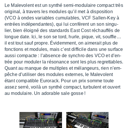
Le Male­volent est un synthé semi-modu­laire compact très
origi­nal, à travers les modules qu’il met à dispo­si­tion
(VCO à ondes variables cumu­lables, VCF Sallen-Key à
entrées indé­pen­dantes), qui lui confèrent un son singu­
lier, bien éloi­gné des stan­dards East Cost réchauf­fés de
longue date. Ici, le son se tord, hurle, pique, vit, souf­fle…
il est tout sauf propre. Évidem­ment, on aime­rait plus de
fonc­tions et modules, mais c’est diffi­cile dans une surface
aussi compacte : l’ab­sence de synchro des VCO et d’en­
trée pour modu­ler la réso­nance sont les plus regret­tables.
Quant au manque de multiples et mélan­geurs, rien n’em­
pêche d’uti­li­ser des modules externes, le Male­volent
étant compa­tible Euro­rack. Pour un prix somme toute
assez serré, voilà un synthé compact, turbu­lent et ouvert
au modu­laire. Un adorable sale gosse !