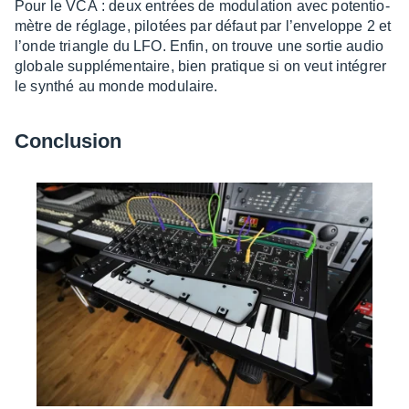
Pour le VCA : deux entrées de modu­la­tion avec poten­tio­
mètre de réglage, pilo­tées par défaut par l’en­ve­loppe 2 et
l’onde triangle du LFO. Enfin, on trouve une sortie audio
globale supplé­men­taire, bien pratique si on veut inté­grer
le synthé au monde modu­laire.
Conclu­sion