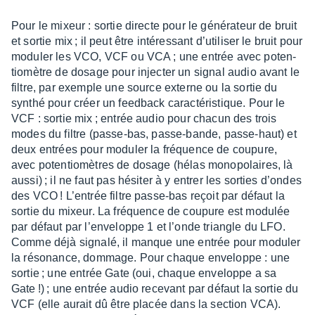
Pour le mixeur : sortie directe pour le géné­ra­teur de bruit
et sortie mix ; il peut être inté­res­sant d’uti­li­ser le bruit pour
modu­ler les VCO, VCF ou VCA ; une entrée avec poten­
tio­mètre de dosage pour injec­ter un signal audio avant le
filtre, par exemple une source externe ou la sortie du
synthé pour créer un feed­back carac­té­ris­tique. Pour le
VCF : sortie mix ; entrée audio pour chacun des trois
modes du filtre (passe-bas, passe-bande, passe-haut) et
deux entrées pour modu­ler la fréquence de coupure,
avec poten­tio­mètres de dosage (hélas mono­po­laires, là
aussi) ; il ne faut pas hési­ter à y entrer les sorties d’ondes
des VCO ! L’en­trée filtre passe-bas reçoit par défaut la
sortie du mixeur. La fréquence de coupure est modu­lée
par défaut par l’en­ve­loppe 1 et l’onde triangle du LFO.
Comme déjà signalé, il manque une entrée pour modu­ler
la réso­nance, dommage. Pour chaque enve­loppe : une
sortie ; une entrée Gate (oui, chaque enve­loppe a sa
Gate !) ; une entrée audio rece­vant par défaut la sortie du
VCF (elle aurait dû être placée dans la section VCA).