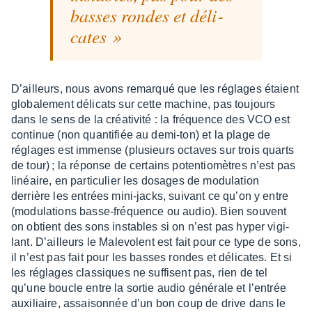
basses rondes et déli­
cates
D’ailleurs, nous avons remarqué que les réglages étaient
globa­le­ment déli­cats sur cette machine, pas toujours
dans le sens de la créa­ti­vité : la fréquence des VCO est
conti­nue (non quan­ti­fiée au demi-ton) et la plage de
réglages est immense (plusieurs octaves sur trois quarts
de tour) ; la réponse de certains poten­tio­mètres n’est pas
linéaire, en parti­cu­lier les dosages de modu­la­tion
derrière les entrées mini-jacks, suivant ce qu’on y entre
(modu­la­tions basse-fréquence ou audio). Bien souvent
on obtient des sons instables si on n’est pas hyper vigi­
lant. D’ailleurs le Male­volent est fait pour ce type de sons,
il n’est pas fait pour les basses rondes et déli­cates. Et si
les réglages clas­siques ne suffisent pas, rien de tel
qu’une boucle entre la sortie audio géné­rale et l’en­trée
auxi­liaire, assai­son­née d’un bon coup de drive dans le