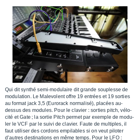
Qui dit synthé semi-modu­laire dit grande souplesse de
modu­la­tion. Le Male­volent offre 19 entrées et 19 sorties
au format jack 3,5 (Euro­rack norma­lisé), placées au-
dessus des modules. Pour le clavier : sorties pitch, vélo­
cité et Gate ; la sortie Pitch permet par exemple de modu­
ler le VCF par le suivi de clavier. Faute de multiples, il
faut utili­ser des cordons empi­lables si on veut pilo­ter
d’autres desti­na­tions en même temps. Pour le LFO :