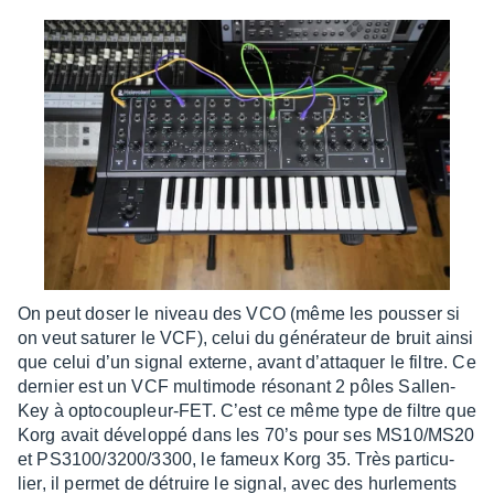
On peut doser le niveau des VCO (même les pous­ser si
on veut satu­rer le VCF), celui du géné­ra­teur de bruit ainsi
que celui d’un signal externe, avant d’at­taquer le filtre. Ce
dernier est un VCF multi­mode réso­nant 2 pôles Sallen-
Key à opto­cou­pleur-FET. C’est ce même type de filtre que
Korg avait déve­loppé dans les 70’s pour ses MS10/MS20
et PS3100/3200/3300, le fameux Korg 35. Très parti­cu­
lier, il permet de détruire le signal, avec des hurle­ments