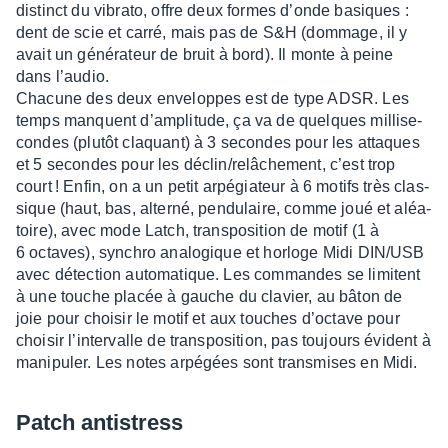
distinct du vibrato, offre deux formes d’onde basiques :
dent de scie et carré, mais pas de S&H (dommage, il y
avait un géné­ra­teur de bruit à bord). Il monte à peine
dans l’au­dio.
Chacune des deux enve­loppes est de type ADSR. Les
temps manquent d’am­pli­tude, ça va de quelques milli­se­
condes (plutôt claquant) à 3 secondes pour les attaques
et 5 secondes pour les déclin/relâ­che­ment, c’est trop
court ! Enfin, on a un petit arpé­gia­teur à 6 motifs très clas­
sique (haut, bas, alterné, pendu­laire, comme joué et aléa­
toire), avec mode Latch, trans­po­si­tion de motif (1 à
6 octaves), synchro analo­gique et horloge Midi DIN/USB
avec détec­tion auto­ma­tique. Les commandes se limitent
à une touche placée à gauche du clavier, au bâton de
joie pour choi­sir le motif et aux touches d’oc­tave pour
choi­sir l’in­ter­valle de trans­po­si­tion, pas toujours évident à
mani­pu­ler. Les notes arpé­gées sont trans­mises en Midi.
Patch anti­stress