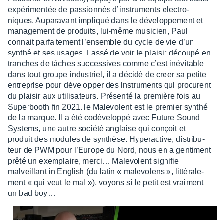
expé­ri­men­tée de passion­nés d’ins­tru­ments élec­tro­
niques. Aupa­ra­vant impliqué dans le déve­lop­pe­ment et
mana­ge­ment de produits, lui-même musi­cien, Paul
connait parfai­te­ment l’en­semble du cycle de vie d’un
synthé et ses usages. Lassé de voir le plai­sir découpé en
tranches de tâches succes­sives comme c’est inévi­table
dans tout groupe indus­triel, il a décidé de créer sa petite
entre­prise pour déve­lop­per des instru­ments qui procurent
du plai­sir aux utili­sa­teurs. Présenté la première fois au
Super­booth fin 2021, le Male­volent est le premier synthé
de la marque. Il a été codé­ve­loppé avec Future Sound
Systems, une autre société anglaise qui conçoit et
produit des modules de synthèse. Hyper­ac­tive, distri­bu­
teur de PWM pour l’Eu­rope du Nord, nous en a genti­ment
prêté un exem­plaire, merci… Male­volent signi­fie
malveillant in English (du latin « male­vo­lens », litté­ra­le­
ment « qui veut le mal »), voyons si le petit est vrai­ment
un bad boy…