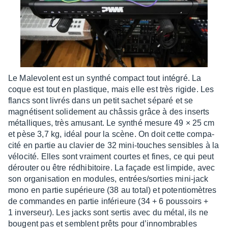
Le Male­volent est un synthé compact tout inté­gré. La
coque est tout en plas­tique, mais elle est très rigide. Les
flancs sont livrés dans un petit sachet séparé et se
magné­tisent soli­de­ment au châs­sis grâce à des inserts
métal­liques, très amusant. Le synthé mesure 49 × 25 cm
et pèse 3,7 kg, idéal pour la scène. On doit cette compa­
cité en partie au clavier de 32 mini-touches sensibles à la
vélo­cité. Elles sont vrai­ment courtes et fines, ce qui peut
dérou­ter ou être rédhi­bi­toire. La façade est limpide, avec
son orga­ni­sa­tion en modules, entrées/sorties mini-jack
mono en partie supé­rieure (38 au total) et poten­tio­mètres
de commandes en partie infé­rieure (34 + 6 pous­soirs +
1 inver­seur). Les jacks sont sertis avec du métal, ils ne
bougent pas et semblent prêts pour d’in­nom­brables