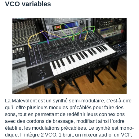
VCO variables
La Male­volent est un synthé semi-modu­laire, c’est-à-dire
qu’il offre plusieurs modules précâ­blés pour faire des
sons, tout en permet­tant de redé­fi­nir leurs connexions
avec des cordons de bras­sage, modi­fiant ainsi l’ordre
établi et les modu­la­tions préca­blées. Le synthé est mono­
dique. Il intègre 2 VCO, 1 bruit, un mixeur audio, un VCF,