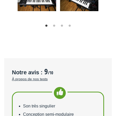
9
Notre avis :
/10
À propos de nos tests
Points forts
Son très singulier
Conception semi-modulaire