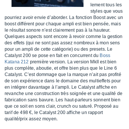
le­ment tous les
styles que vous
pour­riez avoir envie d’abor­der. La fonc­tion Boost avec un
boost diffé­rent pour chaque ampli est bien pensée, mais
le résul­tat sonore n’est clai­re­ment pas à la hauteur.
Quelques aspects sont encore à revoir comme la gestion
des effets (qui ne sont pas assez nombreux à mon sens
pour un ampli de cette caté­go­rie) ou des presets. Le
Cata­lyst 200 se pose en fait en concur­rent du
Boss
Katana 212
première version. La version MkII est bien
plus complète, abou­tie, et offre bien plus que le Line 6
Cata­lyst. C’est dommage que la marque n’ait pas profité
de son expé­rience dans le domaine des multief­fets pour
en inté­grer davan­tage à l’am­pli. Le Cata­lyst affiche en
revanche une construc­tion très soignée et une qualité de
fabri­ca­tion sans bavure. Les haut-parleurs sonnent bien
que ce soit en sons clair, crunch ou saturé. Proposé au
tarif de 498 €, le Cata­lyst 200 affiche un rapport
qualité/prix assez moyen.