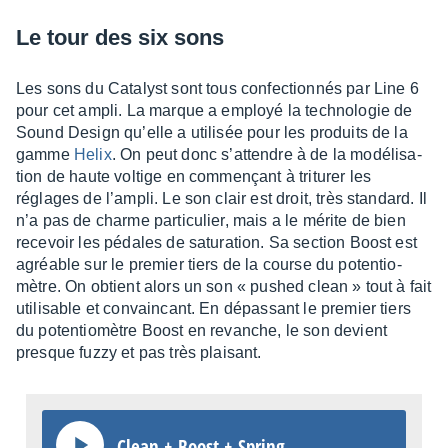
Le tour des six sons
Les sons du Cata­lyst sont tous confec­tion­nés par Line 6
pour cet ampli. La marque a employé la tech­no­lo­gie de
Sound Design qu’elle a utili­sée pour les produits de la
gamme
Helix
. On peut donc s’at­tendre à de la modé­li­sa­
tion de haute voltige en commençant à tritu­rer les
réglages de l’am­pli. Le son clair est droit, très stan­dard. Il
n’a pas de charme parti­cu­lier, mais a le mérite de bien
rece­voir les pédales de satu­ra­tion. Sa section Boost est
agréable sur le premier tiers de la course du poten­tio­
mètre. On obtient alors un son « pushed clean » tout à fait
utili­sable et convain­cant. En dépas­sant le premier tiers
du poten­tio­mètre Boost en revanche, le son devient
presque fuzzy et pas très plai­sant.
Clean + Boost + Spring