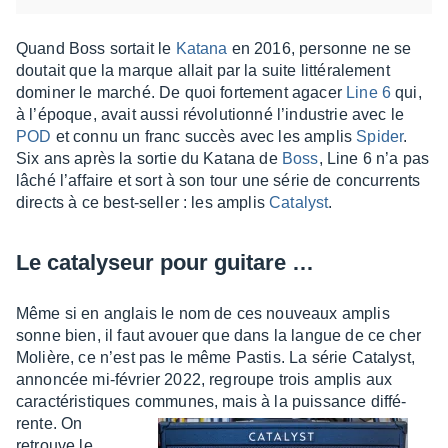
Quand Boss sortait le
Katana
en 2016, personne ne se
doutait que la marque allait par la suite litté­ra­le­ment
domi­ner le marché. De quoi forte­ment agacer
Line 6
qui,
à l’époque, avait aussi révo­lu­tionné l’in­dus­trie avec le
POD
et connu un franc succès avec les amplis
Spider
.
Six ans après la sortie du Katana de
Boss
, Line 6 n’a pas
lâché l’af­faire et sort à son tour une série de concur­rents
directs à ce best-seller : les amplis
Cata­lyst
.
Le cata­ly­seur pour guitare …
Même si en anglais le nom de ces nouveaux amplis
sonne bien, il faut avouer que dans la langue de ce cher
Molière, ce n’est pas le même Pastis. La série Cata­lyst,
annon­cée mi-février 2022, regroupe trois amplis aux
carac­té­ris­tiques communes, mais à la puis­sance diffé­
rente.
On
retrouve le