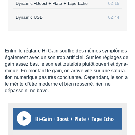
Dyna­mic +Boost + Plate + Tape Echo
02:15
Dyna­mic USB
02:44
Enfin, le réglage Hi Gain souffre des mêmes symp­tômes
égale­ment avec un son trop arti­fi­ciel. Sur les réglages de
gain assez bas, le son est toute­fois plutôt ouvert et dyna­
mique. En montant le gain, on arrive vite sur une satu­ra­
tion numé­rique pas très concluante. Cepen­dant, le son a
le mérite d’être moderne et bien resserré, rien ne
dépasse ni ne bave.
Hi-Gain +Boost + Plate + Tape Echo