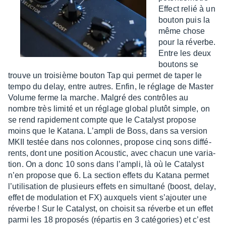
Effect relié à un
bouton puis la
même chose
pour la réverbe.
Entre les deux
boutons se
trouve un troi­sième bouton Tap qui permet de taper le
tempo du delay, entre autres. Enfin, le réglage de Master
Volume ferme la marche. Malgré des contrôles au
nombre très limité et un réglage global plutôt simple, on
se rend rapi­de­ment compte que le Cata­lyst propose
moins que le Katana. L’am­pli de Boss, dans sa version
MKII testée dans nos colonnes, propose cinq sons diffé­
rents, dont une posi­tion Acous­tic, avec chacun une varia­
tion. On a donc 10 sons dans l’am­pli, là où le Cata­lyst
n’en propose que 6. La section effets du Katana permet
l’uti­li­sa­tion de plusieurs effets en simul­tané (boost, delay,
effet de modu­la­tion et FX) auxquels vient s’ajou­ter une
réverbe ! Sur le Cata­lyst, on choi­sit sa réverbe et un effet
parmi les 18 propo­sés (répar­tis en 3 caté­go­ries) et c’est