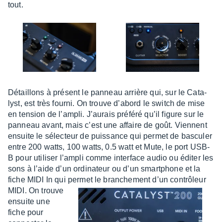
tout.
Détaillons à présent le panneau arrière qui, sur le Cata­
lyst, est très fourni. On trouve d’abord le switch de mise
en tension de l’am­pli. J’au­rais préféré qu’il figure sur le
panneau avant, mais c’est une affaire de goût. Viennent
ensuite le sélec­teur de puis­sance qui permet de bascu­ler
entre 200 watts, 100 watts, 0.5 watt et Mute, le port USB-
B pour utili­ser l’am­pli comme inter­face audio ou éditer les
sons à l’aide d’un ordi­na­teur ou d’un smart­phone et la
fiche MIDI In qui permet le bran­che­ment d’un contrô­leur
MIDI.
On trouve
ensuite une
fiche pour