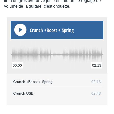
lin à un gros over­drive juste en tritu­rant le réglage de
volume de la guitare, c’est chouette.
Crunch +Boost + Spring
00:00
02:13
Crunch +Boost + Spring
02:13
Crunch USB
02:48