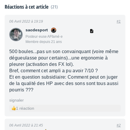
Réactions à cet article
(21)
06 Avril 2022 à 19:19
#1
sacdesport
Posteur·euse AFfamé·e
Membre depuis 21 ans
500 boules...pas un son convainquant (voire même
dégueulasse pour certains)...une ergonomie à
pleurer (activation des FX lol).
Bref, comment cet ampli a pu avoir 7/10 ?
Et en question subsidiaire: Comment peut on juger
de la qualité des HP avec des sons sont tous aussi
pourris ???
signaler
1 réaction
06 Avril 2022 à 21:45
#2