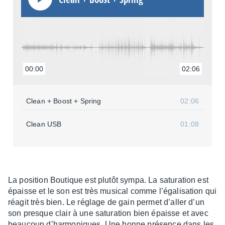
00:00
02:06
Clean + Boost + Spring
02:06
Clean USB
01:08
La posi­tion Boutique est plutôt sympa. La satu­ra­tion est
épaisse et le son est très musi­cal comme l’éga­li­sa­tion qui
réagit très bien. Le réglage de gain permet d’al­ler d’un
son presque clair à une satu­ra­tion bien épaisse et avec
beau­coup d’har­mo­niques. Une bonne présence dans les