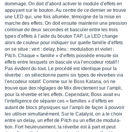
dommage. On doit d’abord acti­ver le module d’ef­fets en
appuyant sur le bouton. Au centre de ce dernier se trouve
une LED qui, une fois allu­mée, témoigne de la mise en
marche des effets. On doit ensuite main­te­nir une pres­sion
conti­nue de deux secondes et bascu­ler entre les trois
types d’ef­fets à l’aide du bouton TAP. La LED change
alors de couleur pour indiquer sur quelle famille d’ef­fets
on se situe : vert : delay, bleu : modu­la­tion et violet :
Pitch. Chaque « famille » d’ef­fets possède ensuite six
effets entre lesquels on bascule via l’en­co­deur rota­tif !
Pas évident du tout. Le procédé est iden­tique pour la
réverbe : on sélec­tionne parmi six types de réverbes via
l’en­co­deur rota­tif. Comme sur le Boss Katana, on ne
trouve que des réglages de Mix direc­te­ment sur l’am­pli,
pour la réverbe et les effets. Cepen­dant, Boss avait eu
l’in­tel­li­gence de sépa­rer ces « familles » d’ef­fets en
autant de blocs physiques sur l’am­pli de façon à pouvoir
les utili­ser simul­ta­né­ment. Sur le Cata­lyst, on a le choix
entre un delay, un effet de Pitch ou un effet de modu­la­
tion. Fort heureu­se­ment, la réverbe est à part et peut