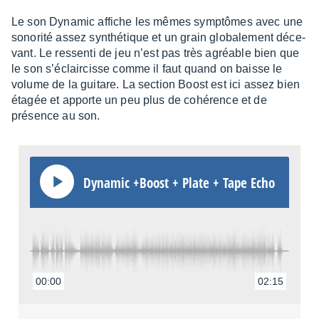
Le son Dyna­mic affiche les mêmes symp­tômes avec une
sono­rité assez synthé­tique et un grain globa­le­ment déce­
vant. Le ressenti de jeu n’est pas très agréable bien que
le son s’éclair­cisse comme il faut quand on baisse le
volume de la guitare. La section Boost est ici assez bien
étagée et apporte un peu plus de cohé­rence et de
présence au son.
Dyna­mic +Boost + Plate + Tape Echo
00:00
02:15