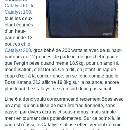
Cata­lyst 60
, le
Cata­lyst 100
,
tous les deux
étant équi­pés
d’un haut-
parleur de 12
pouces et le
Cata­lyst 200
, gros bébé de 200 watts et avec deux haut-
parleurs de 12 pouces. Je parle ici de gros bébé parce
que l’en­gin pèse quand même 18.9kg, pour un ampli à
modé­li­sa­tion, c’est lourd. Cela dit, en jetant un rapide
coup d’œil à la concur­rence, on se rend compte que le
Boss Katana 212 affiche 19.8kg sur la balance, encore
plus lourd. Le Cata­lyst ne s’en sort donc pas si mal.
Line 6 a donc voulu concur­ren­cer direc­te­ment Boss avec
un ampli qu’on utilise de manière tradi­tion­nelle, sans
passer par divers écrans et sous-menus, mais simple­
ment en tour­nant des poten­tio­mètres. Sur ce point-là, le
pari est réussi, le Cata­lyst s’uti­lise effec­ti­ve­ment comme