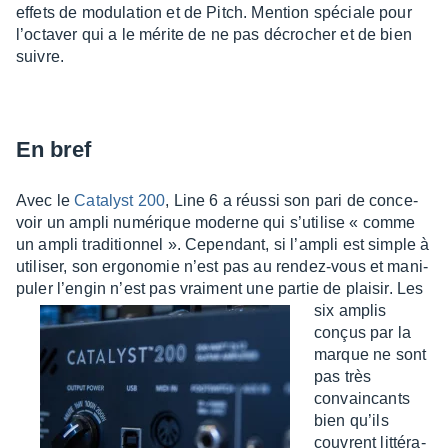
effets de modu­la­tion et de Pitch. Mention spéciale pour
l’oc­ta­ver qui a le mérite de ne pas décro­cher et de bien
suivre.
En bref
Avec le
Cata­lyst 200
, Line 6 a réussi son pari de conce­
voir un ampli numé­rique moderne qui s’uti­lise « comme
un ampli tradi­tion­nel ». Cepen­dant, si l’am­pli est simple à
utili­ser, son ergo­no­mie n’est pas au rendez-vous et mani­
pu­ler l’en­gin n’est pas vrai­ment une partie de plai­sir.
Les
six amplis
conçus par la
marque ne sont
pas très
convain­cants
bien qu’ils
couvrent litté­ra­