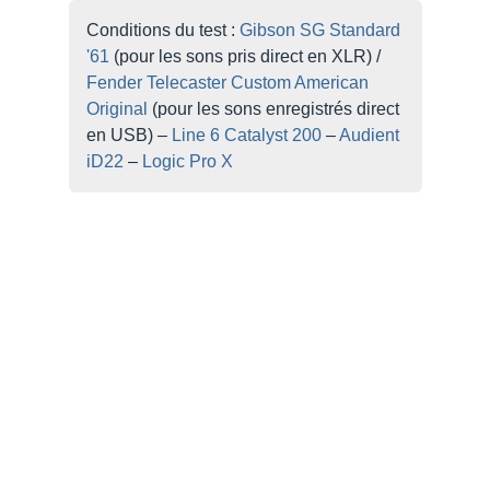
Condi­tions du test :
Gibson SG Stan­dard
'61
(pour les sons pris direct en XLR) /
Fender Tele­cas­ter Custom Ameri­can
Origi­nal
(pour les sons enre­gis­trés direct
en USB) –
Line 6 Cata­lyst 200
–
Audient
iD22
–
Logic Pro X