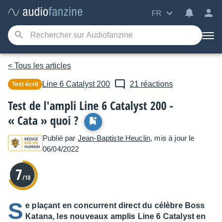
FR
< Tous les articles
Line 6
Catalyst 200
21 réactions
Test écrit
Test de l'ampli Line 6 Catalyst 200 -
« Cata » quoi ?
Publié par
Jean-Baptiste Heuclin
, mis à jour le
06/04/2022
7
/10
S
e plaçant en concurrent direct du célèbre Boss
Katana, les nouveaux amplis Line 6 Catalyst en