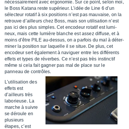
néces­sai­re­ment avec ergo­no­mie. Sur ce point, selon moi,
le Boss Katana reste supé­rieur. L’idée de Line 6 d’un
sélec­teur rota­tif à six posi­tions n’est pas mauvaise, on la
retrouve d’ailleurs chez Boss, mais son utili­sa­tion n’est
pas ici des plus simples. Cet enco­deur rota­tif est lumi­
neux, mais cette lumière blanche est assez diffuse, et à
moins d’être PILE au-dessus, on a parfois du mal à déter­
mi­ner la posi­tion sur laquelle il se situe. De plus, cet
enco­deur sert égale­ment à navi­guer entre les diffé­rents
effets et types de réverbes. Ce n’est pas très instinc­tif
même si cela fait gagner pas mal de place sur le
panneau de contrôles.
L’uti­li­sa­tion des
effets est
d’ailleurs très
labo­rieuse. La
marche à suivre
se déroule en
plusieurs
étapes, c’est