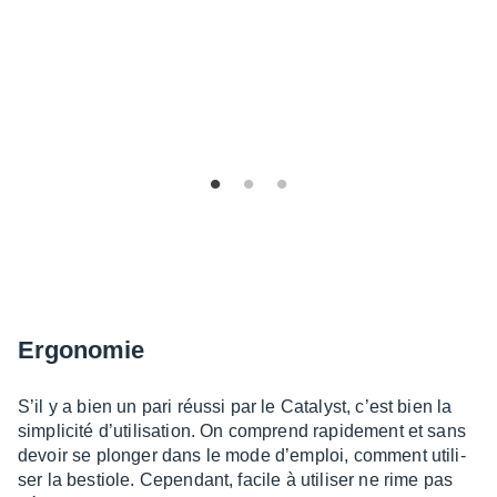
Ergo­no­mie
S’il y a bien un pari réussi par le Cata­lyst, c’est bien la
simpli­cité d’uti­li­sa­tion. On comprend rapi­de­ment et sans
devoir se plon­ger dans le mode d’em­ploi, comment utili­
ser la bestiole. Cepen­dant, facile à utili­ser ne rime pas