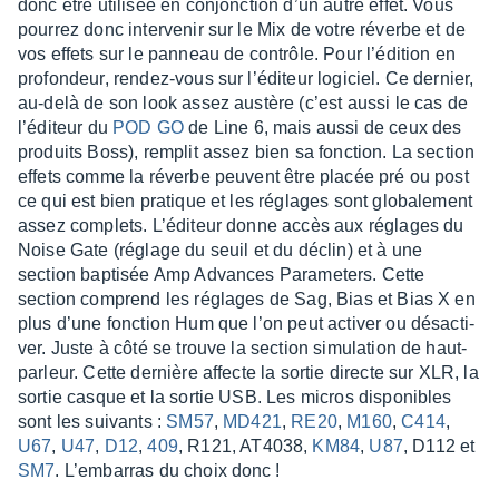
donc être utili­sée en conjonc­tion d’un autre effet. Vous
pour­rez donc inter­ve­nir sur le Mix de votre réverbe et de
vos effets sur le panneau de contrôle. Pour l’édi­tion en
profon­deur, rendez-vous sur l’édi­teur logi­ciel. Ce dernier,
au-delà de son look assez austère (c’est aussi le cas de
l’édi­teur du
POD GO
de Line 6, mais aussi de ceux des
produits Boss), remplit assez bien sa fonc­tion. La section
effets comme la réverbe peuvent être placée pré ou post
ce qui est bien pratique et les réglages sont globa­le­ment
assez complets. L’édi­teur donne accès aux réglages du
Noise Gate (réglage du seuil et du déclin) et à une
section bapti­sée Amp Advances Para­me­ters. Cette
section comprend les réglages de Sag, Bias et Bias X en
plus d’une fonc­tion Hum que l’on peut acti­ver ou désac­ti­
ver. Juste à côté se trouve la section simu­la­tion de haut-
parleur. Cette dernière affecte la sortie directe sur XLR, la
sortie casque et la sortie USB. Les micros dispo­nibles
sont les suivants :
SM57
,
MD421
,
RE20
,
M160
,
C414
,
U67
,
U47
,
D12
,
409
, R121, AT4038,
KM84
,
U87
, D112 et
SM7
. L’em­bar­ras du choix donc !