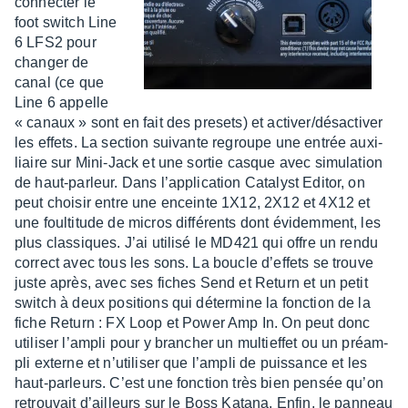
connec­ter le
foot switch Line
6 LFS2 pour
chan­ger de
canal (ce que
Line 6 appelle
« canaux » sont en fait des presets) et acti­ver/désac­ti­ver
les effets. La section suivante regroupe une entrée auxi­
liaire sur Mini-Jack et une sortie casque avec simu­la­tion
de haut-parleur. Dans l’ap­pli­ca­tion Cata­lyst Editor, on
peut choi­sir entre une enceinte 1X12, 2X12 et 4X12 et
une foul­ti­tude de micros diffé­rents dont évidem­ment, les
plus clas­siques. J’ai utilisé le MD421 qui offre un rendu
correct avec tous les sons. La boucle d’ef­fets se trouve
juste après, avec ses fiches Send et Return et un petit
switch à deux posi­tions qui déter­mine la fonc­tion de la
fiche Return : FX Loop et Power Amp In. On peut donc
utili­ser l’am­pli pour y bran­cher un multief­fet ou un préam­
pli externe et n’uti­li­ser que l’am­pli de puis­sance et les
haut-parleurs. C’est une fonc­tion très bien pensée qu’on
retrou­vait d’ailleurs sur le Boss Katana. Enfin, le panneau