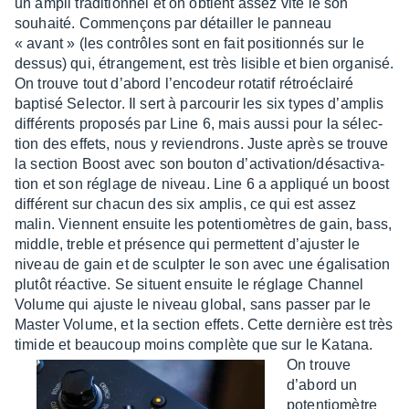
un ampli tradi­tion­nel et on obtient assez vite le son
souhaité. Commençons par détailler le panneau
« avant » (les contrôles sont en fait posi­tion­nés sur le
dessus) qui, étran­ge­ment, est très lisible et bien orga­nisé.
On trouve tout d’abord l’en­co­deur rota­tif rétroé­clairé
baptisé Selec­tor. Il sert à parcou­rir les six types d’am­plis
diffé­rents propo­sés par Line 6, mais aussi pour la sélec­
tion des effets, nous y revien­drons. Juste après se trouve
la section Boost avec son bouton d’ac­ti­va­tion/désac­ti­va­
tion et son réglage de niveau. Line 6 a appliqué un boost
diffé­rent sur chacun des six amplis, ce qui est assez
malin. Viennent ensuite les poten­tio­mètres de gain, bass,
middle, treble et présence qui permettent d’ajus­ter le
niveau de gain et de sculp­ter le son avec une égali­sa­tion
plutôt réac­tive. Se situent ensuite le réglage Chan­nel
Volume qui ajuste le niveau global, sans passer par le
Master Volume, et la section effets. Cette dernière est très
timide et beau­coup moins complète que sur le Katana.
On trouve
d’abord un
poten­tio­mètre