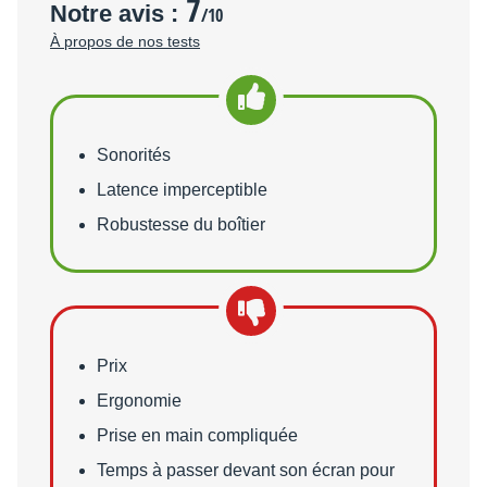
7
Notre avis :
/10
À propos de nos tests
Points forts
Sonorités
Latence imperceptible
Robustesse du boîtier
Points faibles
Prix
Ergonomie
Prise en main compliquée
Temps à passer devant son écran pour