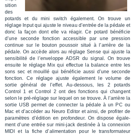
si­tion
des
potards et du mini switch égale­ment. On trouve un
réglage Input qui ajuste le niveau d’en­trée de la pédale et
donc la façon dont elle va réagir. Ce potard béné­fi­cie
d’une seconde fonc­tion acces­sible par une pres­sion
conti­nue sur le bouton pous­soir situé à l’ar­rière de la
pédale. On accède alors au réglage Sense qui ajuste la
sensi­bi­lité de l’en­ve­loppe ADSR du signal. On trouve
ensuite le réglage Mix qui effec­tue la balance entre les
sons sec et mouillé qui béné­fi­cie aussi d’une seconde
fonc­tion. Ce réglage ajuste égale­ment le volume de
sortie géné­ral de l’ef­fet. Au-dessous, les 2 potards
Control 1 et Control 2 ont des fonc­tions qui changent
selon le pré-réglage sur lequel on se trouve. À l’ar­rière la
sortie USB permet de connec­ter la pédale à un PC ou
Mac et d’ac­cé­der au Neuro Editor et ainsi, de profi­ter de
para­mètres d’édi­tion en profon­deur. On dispose égale­
ment d’une entrée sur mini-jack desti­née à la connexion
MIDI et la fiche d’ali­men­ta­tion pour le trans­for­ma­teur