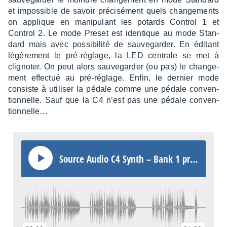
et impos­sible de savoir préci­sé­ment quels chan­ge­ments
on applique en mani­pu­lant les potards Control 1 et
Control 2. Le mode Preset est iden­tique au mode Stan­
dard mais avec possi­bi­lité de sauve­gar­der. En éditant
légè­re­ment le pré-réglage, la LED centrale se met à
cligno­ter. On peut alors sauve­gar­der (ou pas) le chan­ge­
ment effec­tué au pré-réglage. Enfin, le dernier mode
consiste à utili­ser la pédale comme une pédale conven­
tion­nelle. Sauf que la C4 n’est pas une pédale conven­
tion­nel­le…
Source Audio C4 Synth – Bank 1 preset 1 Twea­king