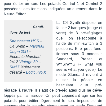
pour éditer un son. Les potards Control 1 et Control 2
possèdent des fonc­tions indiquées unique­ment dans le
Neuro Editor.
La C4 Synth dispose en
Condi­
fait de 2 banques (rouge et
tions du test
verte) de 3 pré-réglages
que l’on sélec­tionne à
Stra­to­cas­ter HSS
–
l’aide du mini-switch à 3
C4 Synth –
Marshall
posi­tions. Elle peut fonc­
Origin 20H
–
tion­ner sous 3 modes :
Enceinte Marshall
Stan­dard, Preset et
2×12
Vintage 30
–
WYSIWYG (« what you
SM57
légè­re­ment
see is what you get »). Le
désaxé –
Logic Pro X
mode Stan­dard revient à
utili­ser la pédale en
bascu­lant d’un pré-
réglage à l’autre. Il s’agit de pré-réglages d’usine déve­
lop­pés par la marque. On peut cepen­dant agir sur les
potards pour éditer légè­re­ment le son. Impos­sible de
sauve­gar­der le moindre chan­ge­ment en mode Stan­dard