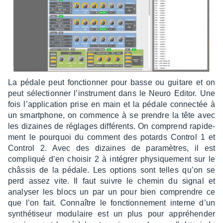
La pédale peut fonc­tion­ner pour basse ou guitare et on
peut sélec­tion­ner l’ins­tru­ment dans le Neuro Editor. Une
fois l’ap­pli­ca­tion prise en main et la pédale connec­tée à
un smart­phone, on commence à se prendre la tête avec
les dizaines de réglages diffé­rents. On comprend rapi­de­
ment le pourquoi du comment des potards Control 1 et
Control 2. Avec des dizaines de para­mètres, il est
compliqué d’en choi­sir 2 à inté­grer physique­ment sur le
châs­sis de la pédale. Les options sont telles qu’on se
perd assez vite. Il faut suivre le chemin du signal et
analy­ser les blocs un par un pour bien comprendre ce
que l’on fait. Connaître le fonc­tion­ne­ment interne d’un
synthé­ti­seur modu­laire est un plus pour appré­hen­der