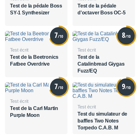
Test de la pédale Boss
Test de la pédale
SY-1 Synthesizer
d'octaver Boss OC-5
7
8
/10
/10
Test écrit
Test écrit
Test de la Beetronics
Test de la
Fatbee Overdrive
Catalinbread Giygas
Fuzz/EQ
7
9
/10
/10
Test écrit
Test écrit
Test de la Carl Martin
Test du simulateur de
Purple Moon
baffles Two Notes
Torpedo C.A.B. M