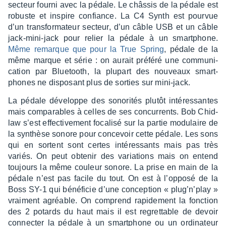
secteur fourni avec la pédale. Le châs­sis de la pédale est
robuste et inspire confiance. La C4 Synth est pour­vue
d’un trans­for­ma­teur secteur, d’un câble USB et un câble
jack-mini-jack pour relier la pédale à un smart­phone.
Même remarque que pour la True Spring
, pédale de la
même marque et série : on aurait préféré une commu­ni­
ca­tion par Blue­tooth, la plupart des nouveaux smart­
phones ne dispo­sant plus de sorties sur mini-jack.
La pédale déve­loppe des sono­ri­tés plutôt inté­res­santes
mais compa­rables à celles de ses concur­rents. Bob Chid­
law s’est effec­ti­ve­ment foca­lisé sur la partie modu­laire de
la synthèse sonore pour conce­voir cette pédale. Les sons
qui en sortent sont certes inté­res­sants mais pas très
variés. On peut obte­nir des varia­tions mais on entend
toujours la même couleur sonore. La prise en main de la
pédale n’est pas facile du tout. On est à l’op­posé de la
Boss SY-1 qui béné­fi­cie d’une concep­tion « plug’n’­play »
vrai­ment agréable. On comprend rapi­de­ment la fonc­tion
des 2 potards du haut mais il est regret­table de devoir
connec­ter la pédale à un smart­phone ou un ordi­na­teur