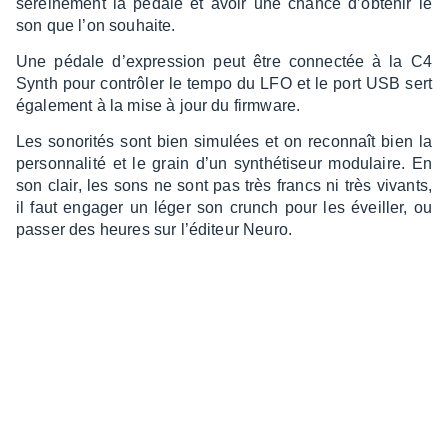
serei­ne­ment la pédale et avoir une chance d’ob­te­nir le
son que l’on souhaite.
Une pédale d’ex­pres­sion peut être connec­tée à la C4
Synth pour contrô­ler le tempo du LFO et le port USB sert
égale­ment à la mise à jour du firm­ware.
Les sono­ri­tés sont bien simu­lées et on recon­naît bien la
person­na­lité et le grain d’un synthé­ti­seur modu­laire. En
son clair, les sons ne sont pas très francs ni très vivants,
il faut enga­ger un léger son crunch pour les éveiller, ou
passer des heures sur l’édi­teur Neuro.