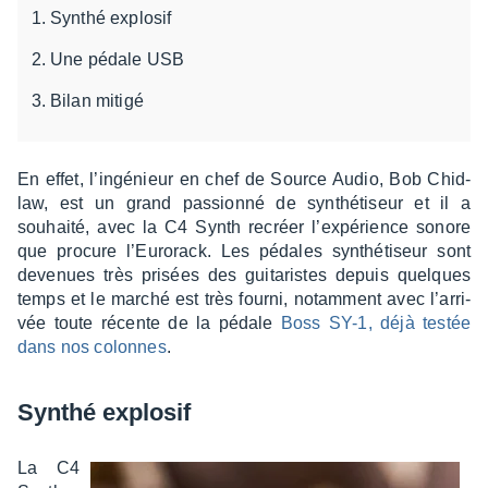
Synthé explosif
Une pédale USB
Bilan mitigé
En effet, l’in­gé­nieur en chef de Source Audio, Bob Chid­
law, est un grand passionné de synthé­ti­seur et il a
souhaité, avec la C4 Synth recréer l’ex­pé­rience sonore
que procure l’Eu­ro­rack. Les pédales synthé­ti­seur sont
deve­nues très prisées des guita­ristes depuis quelques
temps et le marché est très fourni, notam­ment avec l’ar­ri­
vée toute récente de la pédale
Boss SY-1, déjà testée
dans nos colonnes
.
Synthé explo­sif
La C4