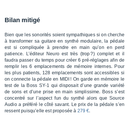
Bilan mitigé
Bien que les sono­ri­tés soient sympa­thiques si on cherche
à trans­for­mer sa guitare en synthé modu­laire, la pédale
est si compliquée à prendre en main qu’on en perd
patience. L’édi­teur Neuro est très (trop ?) complet et il
faudra passer du temps pour créer 6 pré-réglages afin de
remplir les 6 empla­ce­ments de mémoire internes. Pour
les plus patients, 128 empla­ce­ments sont acces­sibles si
on connecte la pédale en MIDI ! On garde en mémoire le
test de la Boss SY-1 qui dispo­sait d’une grande variété
de sons et d’une prise en main simplis­sime. Boss s’est
concen­tré sur l’as­pect fun du synthé alors que Source
Audio a préféré le côté savant. Le prix de la pédale s’en
ressent puisqu’elle est propo­sée à
279 €
.