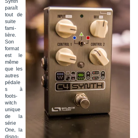
Synth
paraît
tout de
suite
fami­
lière.
Son
format
est le
même
que les
autres
pédale
s à
foots­
witch
unique
de la
série
One, la
dispo­