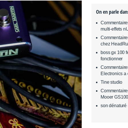
On en parle dan
Commentaires s
multi-effets 
Commentaires 
chez HeadRu
boss gx 100 f
fonctionner
Commentaires
Electronics a
Tine studio
Commentaires s
Mooer GS10
son dénaturé 