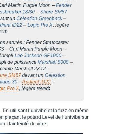
Carl Martin Purple Moon –
Fender
ss­brea­ker 18/30
–
Shure SM57
vant un
Celes­tion Green­back
–
dient iD22
–
Logic Pro X
, légère
verb
s satu­rés : Fender Stra­to­cas­ter
S – Carl Martin Purple Moon –
éam­pli
Lee Jack­son GP1000
–
pli de puis­sance
Marshall 8008
–
ceinte Marshall 2X12 –
ure SM57
devant un
Celes­tion
ntage 30
–
Audient iD22
–
gic Pro X
, légère réverb
 En utili­sant l’uni­vibe et la fuzz en même
n plaçant le potard Level de l’uni­vibe sur
n clair teinté de vibe.