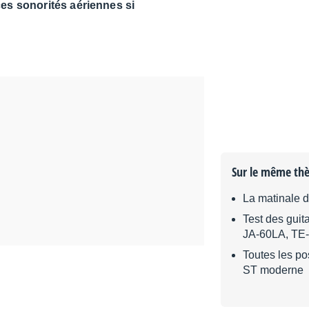
ces sonorités aériennes si
Sur le même th
La matinale 
Test des guit
JA-60LA, TE
Toutes les po
ST moderne