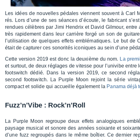
Les idées de nouvelles pédales viennent souvent à Carl M
rés. Lors d’une de ses séances d’écoute, le fabri­cant s’est par
rendues célèbres par Jimi Hendrix et David Gilmour, entre a
très rapi­de­ment dans leur carrière forgé un son de guitare
l’uti­li­sa­tion de quelques effets emblé­ma­tiques.
Le but de C
était de captu­rer ces sono­ri­tés iconiques au sein d’une péd
Cette version 2019 est donc la deuxième du nom.
La premi
et surtout, de deux réglages de vitesse pour l’uni­vibe entre
foots­witch dédié. Dans la version 2019, ce second régl
second foots­witch. La Purple Moon rejoint la série vintag
compact et solide qui accueille égale­ment la
Panama déjà t
Fuzz’n’­Vibe : Rock’n’­Roll
La Purple Moon regroupe deux effets analo­giques emblé­m
paysage musi­cal et sonore des années soixante et soixante
d’une fuzz regrou­pés dans le même boîtier. Ce dernier rep