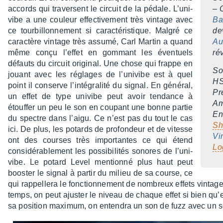
accords qui traversent le circuit de la pédale. L’uni­
– 
vibe a une couleur effec­ti­ve­ment très vintage avec
Ba
ce tour­billon­ne­ment si carac­té­ris­tique. Malgré ce
de
carac­tère vintage très assumé, Carl Martin a quand
Au
même conçu l’ef­fet en gommant les éven­tuels
ré
défauts du circuit origi­nal. Une chose qui frappe en
Son
jouant avec les réglages de l’uni­vibe est à quel
HS
point il conserve l’in­té­gra­lité du signal. En géné­ral,
Pr
un effet de type univibe peut avoir tendance à
Am
étouf­fer un peu le son en coupant une bonne partie
En
du spectre dans l’aigu. Ce n’est pas du tout le cas
Sh
ici. De plus, les potards de profon­deur et de vitesse
Vi
ont des courses très impor­tantes ce qui étend
Lo
consi­dé­ra­ble­ment les possi­bi­li­tés sonores de l’uni­
vibe. Le potard Level mentionné plus haut peut
boos­ter le signal à partir du milieu de sa course, ce
qui rappel­lera le fonc­tion­ne­ment de nombreux effets vintage.
temps, on peut ajus­ter le niveau de chaque effet si bien qu’e
sa posi­tion maxi­mum, on enten­dra un son de fuzz avec un so