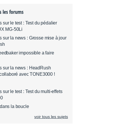
s les forums
ur le test : Test du pédalier
nUX MG-50Li
sur la news : Grosse mise à jour
sh
eedbaker impossible a faire
 sur la news : HeadRush
 collaboré avec TONE3000 !
ur le test : Test du multi-effets
00
dans la boucle
voir tous les sujets