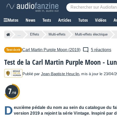
Matos
News
Tests
Articles
Tutos
Vidéos
A
...
Effets
Multi-effets
Multi-effets électrique
Carl Martin
Purple Moon (2019)
5 réactions
Test écrit
Test de la Carl Martin Purple Moon - Lun
Publié par
Jean-Baptiste Heuclin
, mis à jour le 23/04/
7
/10
D
euxième pédale du nom au sein du catalogue du fab
version 2019 a rejoint la série Vintage. Inspiré p