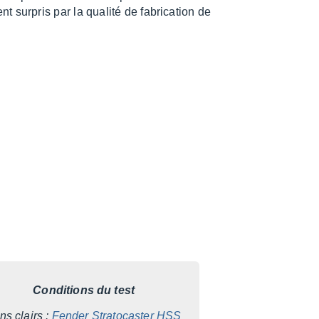
t surpris par la qualité de fabri­ca­tion de
Condi­tions du test
ns clairs :
Fender Stra­to­cas­ter HSS