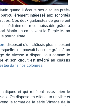
artin quand il écoute ses disques préfé­
ti­cu­liè­re­ment inté­ressé aux sono­ri­tés
utres. Ces deux guita­ristes de génie ont
 immé­dia­te­ment recon­nais­sable grâce à
arl Martin en conce­vant la Purple Moon
ale pour guitare.
ère
dispo­sait d’un châs­sis plus impo­sant
 lesquelles on pouvait bascu­ler grâce à un
age de vitesse a disparu tout comme le
e et son circuit est inté­gré au châs­sis
estée dans nos colonnes
.
a­tiques et qui reflètent assez bien le
-dix. On dispose en effet d’un univibe et
rend le format de la série Vintage de la