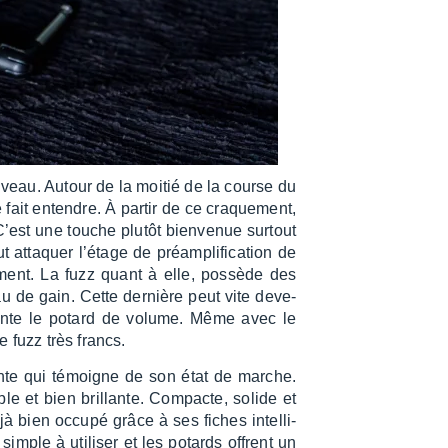
iveau. Autour de la moitié de la course du
 fait entendre. À partir de ce craque­ment,
’est une touche plutôt bien­ve­nue surtout
ttaquer l’étage de préam­pli­fi­ca­tion de
e­ment. La fuzz quant à elle, possède des
au de gain. Cette dernière peut vite deve­
n monte le potard de volume. Même avec le
e fuzz très francs.
nte qui témoigne de son état de marche.
le et bien brillante. Compacte, solide et
jà bien occupé grâce à ses fiches intel­li­
imple à utili­ser et les potards offrent un