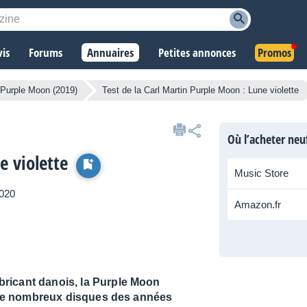
vis
Forums
Annuaires
Petites annonces
Promos
Purple Moon (2019)
Test de la Carl Martin Purple Moon : Lune violette
Où l’acheter neu
e violette
Music Store
2020
Amazon.fr
ricant danois, la Purple Moon
ar de nombreux disques des années