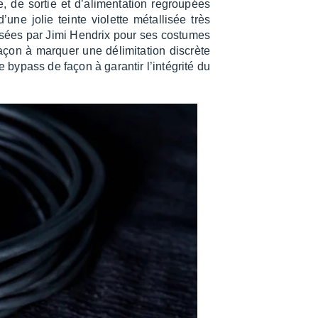
de sortie et d’ali­men­ta­tion regrou­pées
ne jolie teinte violette métal­li­sée très
i­sées par Jimi Hendrix pour ses costumes
on à marquer une déli­mi­ta­tion discrète
bypass de façon à garan­tir l’in­té­grité du