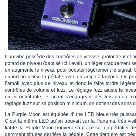
L’uni­vibe possède des contrôles de vitesse, profon­deur et n
potard de niveau (baptisé ici Level), un léger craque­ment se
on augmente le niveau pour boos­ter légè­re­ment le signal. C
quand on utilise la pédale avec un ampli à lampes. On peut a
l’am­pli avec plus de niveau et donc le faire tordre légè­r
contrôles de volume et fuzz. Le réglage fuzz ajuste le nive
nir incon­trô­lable, le circuit s’en­ga­geant dès lors qu’o
réglage fuzz sur sa posi­tion mini­mum, on obtient des sons d
La Purple Moon est équi­pée d’une LED bleue très puis­sa
C’est la même LED qu’on trou­vait sur la Panama, très visib
fiable, la Purple Moon trou­vera sa place sur un péda­lier dé
gem­ment situées derrière la pédale. Cette dernière est très s