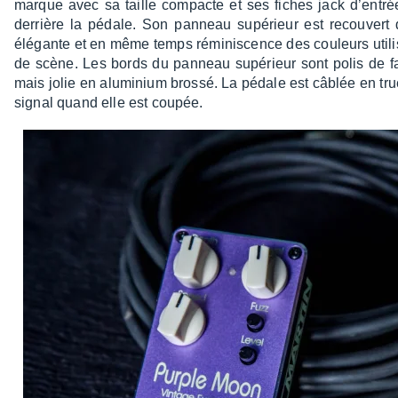
marque avec sa taille compacte et ses fiches jack d’en­trée, 
derrière la pédale. Son panneau supé­rieur est recou­vert d’u
élégante et en même temps rémi­nis­cence des couleurs util
de scène. Les bords du panneau supé­rieur sont polis de faç
mais jolie en alumi­nium brossé. La pédale est câblée en true 
signal quand elle est coupée.