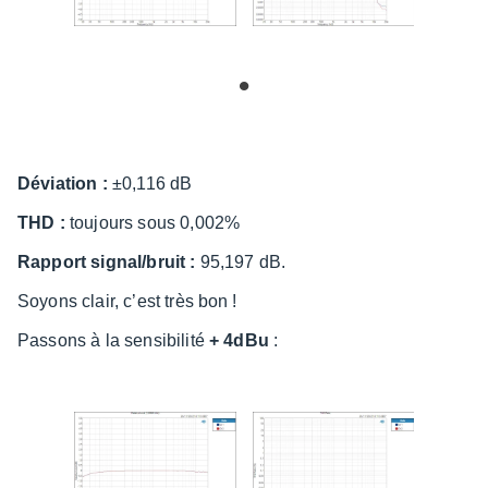
Dévia­tion :
±0,116 dB
THD :
toujours sous 0,002%
Rapport signal/bruit :
95,197 dB.
Soyons clair, c’est très bon !
Passons à la sensi­bi­lité
+ 4dBu
: