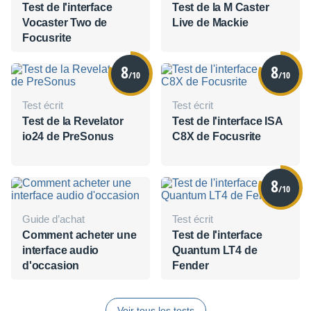
Test de l'interface
Test de la M Caster
Vocaster Two de
Live de Mackie
Focusrite
8
8
/10
/10
Test écrit
Test écrit
Test de la Revelator
Test de l'interface ISA
io24 de PreSonus
C8X de Focusrite
8
/10
Guide d’achat
Test écrit
Comment acheter une
Test de l'interface
interface audio
Quantum LT4 de
d'occasion
Fender
Voir tous les tests