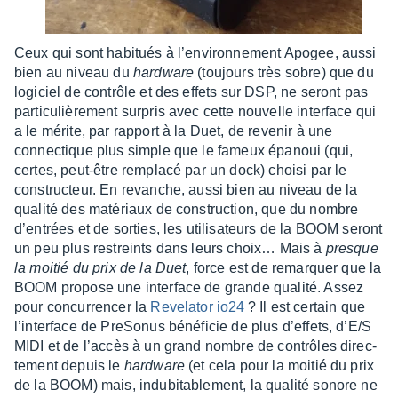
Ceux qui sont habi­tués à l’en­vi­ron­ne­ment Apogee, aussi
bien au niveau du
hard­ware
(toujours très sobre) que du
logi­ciel de contrôle et des effets sur DSP, ne seront pas
parti­cu­liè­re­ment surpris avec cette nouvelle inter­face qui
a le mérite, par rapport à la Duet, de reve­nir à une
connec­tique plus simple que le fameux épanoui (qui,
certes, peut-être remplacé par un dock) choisi par le
construc­teur. En revanche, aussi bien au niveau de la
qualité des maté­riaux de construc­tion, que du nombre
d’en­trées et de sorties, les utili­sa­teurs de la BOOM seront
un peu plus restreints dans leurs choix… Mais à
presque
la moitié du prix de la Duet
, force est de remarquer que la
BOOM propose une inter­face de grande qualité. Assez
pour concur­ren­cer la
Reve­la­tor io24
? Il est certain que
l’in­ter­face de PreSo­nus béné­fi­cie de plus d’ef­fets, d’E/S
MIDI et de l’ac­cès à un grand nombre de contrôles direc­
te­ment depuis le
hard­ware
(et cela pour la moitié du prix
de la BOOM) mais, indu­bi­ta­ble­ment, la qualité sonore ne