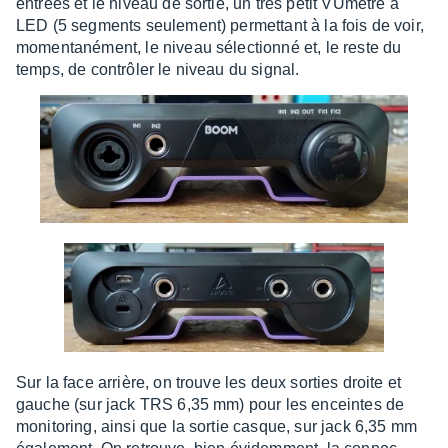
entrées et le niveau de sortie, un très petit VUmètre à
LED (5 segments seule­ment) permet­tant à la fois de voir,
momen­ta­né­ment, le niveau sélec­tionné et, le reste du
temps, de contrô­ler le niveau du signal.
Sur la face arrière, on trouve les deux sorties droite et
gauche (sur jack TRS 6,35 mm) pour les enceintes de
moni­to­ring, ainsi que la sortie casque, sur jack 6,35 mm