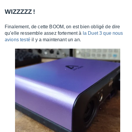
WIZZZZZ !
Fina­le­ment, de cette BOOM, on est bien obligé de dire
qu’elle ressemble assez forte­ment à
la Duet 3 que nous
avions testé
il y a main­te­nant un an.