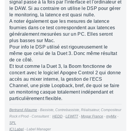
signal passe à la fois par l'interface et l'ordinateur et
le DAW. Si au contraire on utilise le DSP pour gérer
le monitoring, la latence est quasi nulle.
A noter également que les mesures de latence
fournies dans ce test correspondent aux latences
généralement mesurées sur un PC. Elles seront
plus basses sur Mac.
Pour info le DSP utilisé est rigoureusement le
même que celui de la Duet 3. Donc même résultat
de ce côté.
Et tout comme la Duet 3, la Boom fonctionne de
concert avec le logiciel Apogee Control 2 qui donne
accès au mixer interne, la gestion de l'ECS
Channel, une piste Loopback, bref, de quoi se faire
un monitoring casque totalement indépendant et
particulièrement flexible.
Bertrand Allaume
- Bassiste, Contrebassiste, Réalisateur, Compositeur
Rock n'Prod - Consultant :
HEDD
-
LEWITT
-
Mogar France
-
myMix
-
SPL
ICI Label
- Label Manager