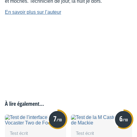
et moches. Technicien de jour, la nuit je dors.
En savoir plus sur l’auteur
À lire également...
7
6
/10
/10
Test écrit
Test écrit