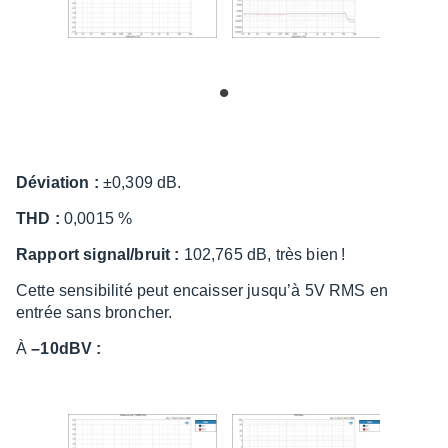
Dévia­tion :
±0,309 dB.
THD :
0,0015 %
Rapport signal/bruit :
102,765 dB, très bien !
Cette sensi­bi­lité peut encais­ser jusqu’à 5V RMS en
entrée sans bron­cher.
À
–10dBV :