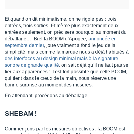
Et quand on dit mini­ma­lisme, on ne rigole pas : trois
entrées, trois sorties. Et même plus exac­te­ment deux
entrées seule­ment, on préci­sera pourquoi au moment du
débal­la­ge… Bref la BOOM d’Apo­gee,
annon­cée en
septembre dernier
, joue vrai­ment à fond le jeu de la
simpli­cité, mais comme la marque nous a déjà habi­tués à
des inter­faces au design mini­mal mais à la signa­ture
sonore de grande qualité
, on sait déjà qu’il ne faut pas se
fier aux appa­rences : il est fort possible que cette BOOM,
qui tient dans le creux de la main, nous réserve une
bonne surprise au moment des mesures.
En atten­dant, procé­dons au débal­lage.
SHEBAM !
Commençons par les mesures objec­tives : la BOOM est