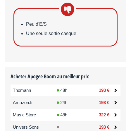
Points faibles
Peu d'E/S
Une seule sortie casque
Acheter Apogee Boom au meilleur prix
Thomann
48h
193 €
Amazon.fr
24h
193 €
Music Store
48h
322 €
Univers Sons
193 €