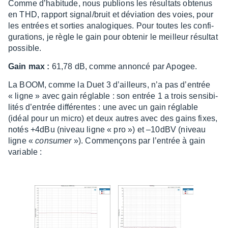
Comme d’ha­bi­tude, nous publions les résul­tats obte­nus
en THD, rapport signal/bruit et dévia­tion des voies, pour
les entrées et sorties analo­giques. Pour toutes les confi­
gu­ra­tions, je règle le gain pour obte­nir le meilleur résul­tat
possible.
Gain max :
61,78 dB, comme annoncé par Apogee.
La BOOM, comme la Duet 3 d’ailleurs, n’a pas d’en­trée
« ligne » avec gain réglable : son entrée 1 a trois sensi­bi­
li­tés d’en­trée diffé­rentes : une avec un gain réglable
(idéal pour un micro) et deux autres avec des gains fixes,
notés +4dBu (niveau ligne « pro ») et –10dBV (niveau
ligne «
consu­mer
»). Commençons par l’en­trée à gain
variable :