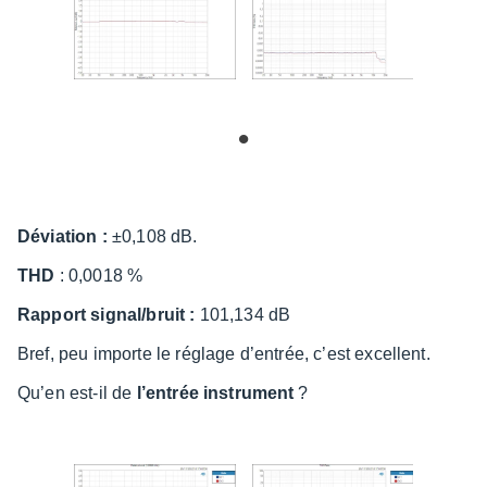
Dévia­tion :
±0,108 dB.
THD
: 0,0018 %
Rapport signal/bruit :
101,134 dB
Bref, peu importe le réglage d’en­trée, c’est excellent.
Qu’en est-il de
l’en­trée instru­ment
?