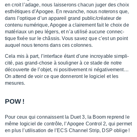
en croit l’adage, nous lais­se­rons chacun juger des choix
esthé­tiques d’Apo­gee. En revanche, nous note­rons que,
dans l’op­tique d’un appa­reil grand public/créa­teur de
contenu numé­rique, Apogee a clai­re­ment fait le choix de
maté­riaux un peu légers, et n’a utilisé aucune connec­
tique fixée sur le châs­sis. Vous savez que c’est un point
auquel nous tenons dans ces colonnes.
Cela mis à part, l’in­ter­face étant d’une incroyable simpli­
cité, pas grand-chose à souli­gner à ce stade de notre
décou­verte de l’objet, ni posi­ti­ve­ment ni néga­ti­ve­ment…
On attend de voir ce que donne­ront le logi­ciel et les
mesures.
POW !
Pour ceux qui connaissent la Duet 3, la Boom reprend le
même logi­ciel de contrôle, l’Apo­­gee Control 2, qui permet
en plus l’uti­­li­­sa­­tion de l’ECS Chan­­nel Strip, DSP oblige !