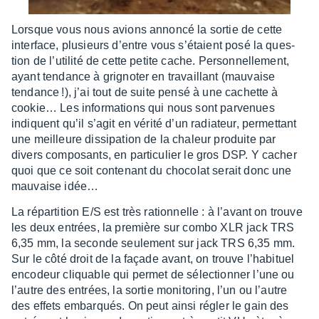
Lorsque vous nous avions annoncé la sortie de cette
inter­face, plusieurs d’entre vous s’étaient posé la ques­
tion de l’uti­lité de cette petite cache. Person­nel­le­ment,
ayant tendance à grigno­ter en travaillant (mauvaise
tendance !), j’ai tout de suite pensé à une cachette à
cookie… Les infor­ma­tions qui nous sont parve­nues
indiquent qu’il s’agit en vérité d’un radia­teur, permet­tant
une meilleure dissi­pa­tion de la chaleur produite par
divers compo­sants, en parti­cu­lier le gros DSP. Y cacher
quoi que ce soit conte­nant du choco­lat serait donc une
mauvaise idée…
La répar­ti­tion E/S est très ration­nelle : à l’avant on trouve
les deux entrées, la première sur combo XLR jack TRS
6,35 mm, la seconde seule­ment sur jack TRS 6,35 mm.
Sur le côté droit de la façade avant, on trouve l’ha­bi­tuel
enco­deur cliquable qui permet de sélec­tion­ner l’une ou
l’autre des entrées, la sortie moni­to­ring, l’un ou l’autre
des effets embarqués. On peut ainsi régler le gain des