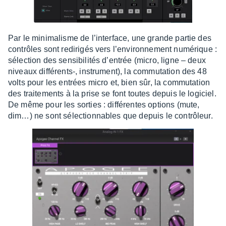
Par le mini­ma­lisme de l’in­ter­face, une grande partie des
contrôles sont redi­ri­gés vers l’en­vi­ron­ne­ment numé­rique :
sélec­­tion des sensi­­bi­­li­­tés d’en­­trée (micro, ligne – deux
niveaux diffé­rents-, instru­­ment), la commu­­ta­­tion des 48
volts pour les entrées micro et, bien sûr, la commu­­ta­­tion
des trai­­te­­ments à la prise se font toutes depuis le logi­­ciel.
De même pour les sorties : diffé­­rentes options (mute,
dim…) ne sont sélec­­tion­­nables que depuis le contrô­­leur.