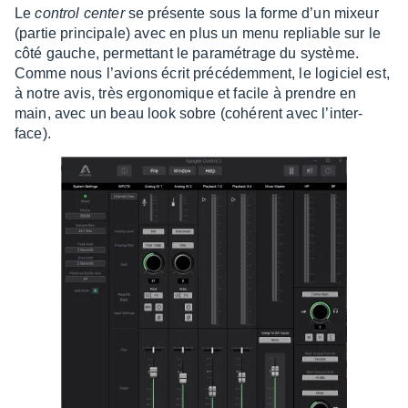
Le
control center
se présente sous la forme d’un mixeur
(partie prin­­ci­­pale) avec en plus un menu repliable sur le
côté gauche, permet­tant le para­mé­trage du système.
Comme nous l’avions écrit précé­dem­ment, le logi­ciel est,
à notre avis, très ergo­no­mique et facile à prendre en
main, avec un beau look sobre (cohé­rent avec l’in­­ter­­
face).