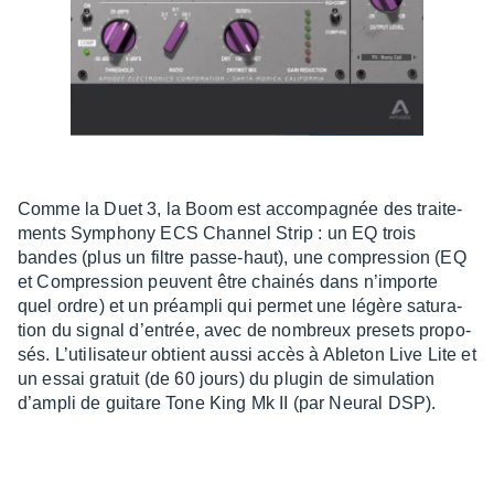
Comme la Duet 3, la Boom est accom­­pa­­gnée des trai­­te­­
ments Symphony ECS Chan­nel Strip : un EQ trois
bandes (plus un filtre passe-haut), une compres­­sion (EQ
et Compres­sion peuvent être chai­nés dans n’im­porte
quel ordre) et un préam­­pli qui permet une légère satu­­ra­­
tion du signal d’en­trée, avec de nombreux presets propo­­
sés. L’uti­li­sa­teur obtient aussi accès à Able­ton Live Lite et
un essai gratuit (de 60 jours) du plugin de simu­la­tion
d’am­pli de guitare Tone King Mk II (par Neural DSP).