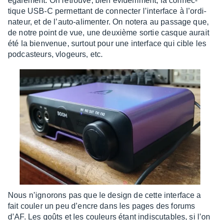
égale­ment. On retrouve, bien évidem­ment, la connec­
tique USB-C permet­tant de connec­ter l’in­ter­face à l’or­di­
na­teur, et de l’auto-alimen­ter. On notera au passage que,
de notre point de vue, une deuxième sortie casque aurait
été la bien­ve­nue, surtout pour une inter­face qui cible les
podcas­teurs, vlogeurs, etc.
Nous n’igno­rons pas que le design de cette inter­face a
fait couler un peu d’encre dans les pages des forums
d’AF. Les goûts et les couleurs étant indis­cu­tables, si l’on