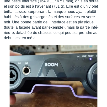
une petite inter­face (164 × 117 × 51 mm), on s’en doute,
et son poids est à l’ave­nant (731 g). Elle est d’un violet
brillant assez surpre­nant, la marque nous ayant plutôt
habi­tués à des gris argen­tés et des surfaces en verre
noir. Une bonne partie de l’in­ter­face est en plas­tique
(toute la façade avant par exemple), mais la partie infé­
rieure, déta­chée du châs­sis, ce qui peut surprendre au
début, est en métal.