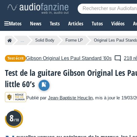
Matos
News
Tests
Articles
Tutos
Vidéos
A
...
Solid Body
Forme LP
Original Les Paul Standa
Gibson
Original Les Paul Standard '60s
218 r
Test écrit
Test de la guitare Gibson Original Les Pa
little 60’s
Publié par
Jean-Baptiste Heuclin
, mis à jour le 19/03/
8
/10