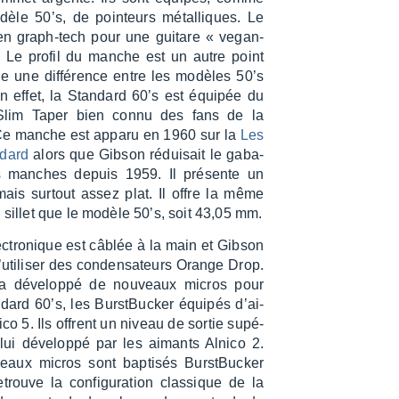
dèle 50’s, de poin­teurs métal­liques. Le
t en graph-tech pour une guitare « vegan-
». Le profil du manche est un autre point
e une diffé­rence entre les modèles 50’s
en effet, la Stan­dard 60’s est équi­pée du
lim Taper bien connu des fans de la
e manche est apparu en 1960 sur la
Les
­dard
alors que Gibson rédui­sait le gaba­
s manches depuis 1959. Il présente un
 mais surtout assez plat. Il offre la même
 sillet que le modèle 50’s, soit 43,05 mm.
ec­tro­nique est câblée à la main et Gibson
’uti­li­ser des conden­sa­teurs Orange Drop.
 a déve­loppé de nouveaux micros pour
­dard 60’s, les Burst­Bu­cker équi­pés d’ai­
co 5. Ils offrent un niveau de sortie supé­
elui déve­loppé par les aimants Alnico 2.
aux micros sont bapti­sés Burst­Bu­cker
trouve la confi­gu­ra­tion clas­sique de la