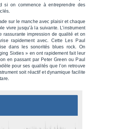
nd si on commence à entre­prendre des
clés.
ade sur le manche avec plai­sir et chaque
e vivre jusqu’à la suivante. L’ins­tru­ment
 rassu­rante impres­sion de qualité et on
ia­rise rapi­de­ment avec. Cette Les Paul
’aise dans les sono­ri­tés blues rock. On
g Sixties » en ont rapi­de­ment fait leur
ap­ton en passant par Peter Green ou Paul
dèle pour ses quali­tés que l’on retrouve
ru­ment soit réac­tif et dyna­mique faci­lite
tare.