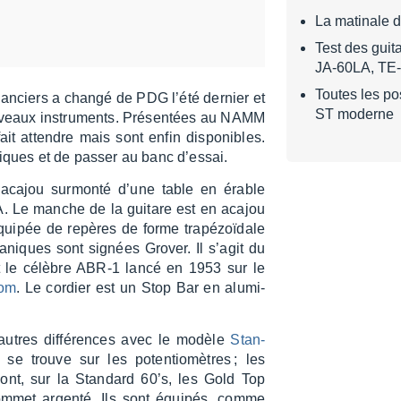
s
La matinale 
Test des guit
JA-60LA, TE
Toutes les po
nan­ciers a changé de PDG l’été dernier et
ST moderne
ouveaux instru­ments. Présen­tées au NAMM
it attendre mais sont enfin dispo­nibles.
­tiques et de passer au banc d’es­sai.
n acajou surmonté d’une table en érable
AA. Le manche de la guitare est en acajou
ui­pée de repères de forme trapé­zoï­dale
ca­niques sont signées Grover. Il s’agit du
st le célèbre ABR-1 lancé en 1953 sur le
tom
. Le cordier est un Stop Bar en alumi­
utres diffé­rences avec le modèle
Stan­
se trouve sur les poten­tio­mètres ; les
ont, sur la Stan­dard 60’s, les Gold Top
mmet argenté. Ils sont équi­pés, comme