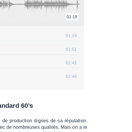
01:19
01:19
01:51
02:43
02:48
n­dard 60’s
de produc­tion dignes de sa répu­ta­tion.
vec de nombreuses quali­tés. Mais on a le