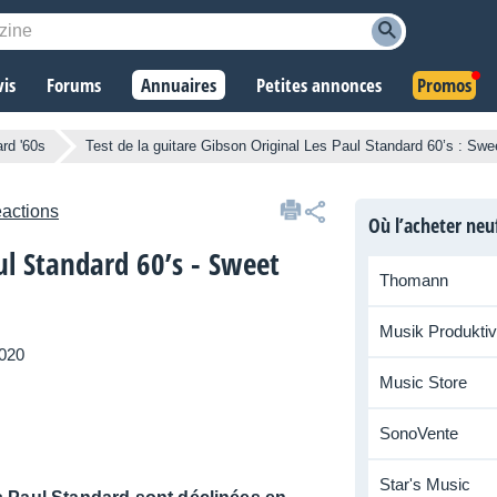
vis
Forums
Annuaires
Petites annonces
Promos
rd '60s
Test de la guitare Gibson Original Les Paul Standard 60’s : Sweet
éactions
Où l’acheter neu
ul Standard 60’s - Sweet
Thomann
Musik Produktiv
2020
Music Store
SonoVente
Star's Music