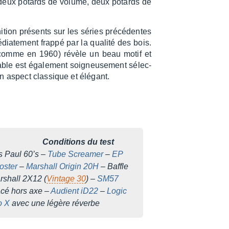
deux potards de volume, deux potards de
ni­tion présents sur les séries précé­dentes
­dia­te­ment frappé par la qualité des bois.
 (comme en 1960) révèle un beau motif et
table est égale­ment soigneu­se­ment sélec­
 aspect clas­sique et élégant.
ondi­tions du test
s Paul 60’s –
Tube Screa­mer
–
EP
s­ter
–
Marshall Origin 20H
– Baffle
rshall 2X12 (
Vintage 30
) –
SM57
acé hors axe –
Audient iD22
–
Logic
o X
avec une légère réverbe