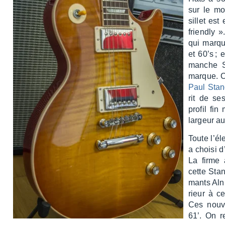
sur le mo
sillet es
friendly 
qui marqu
et 60’s ; 
manche S
marque. C
Paul Stan
rit de se
profil fin
largeur au
Toute l’él
a choisi d
La firme
cette Stan
mants Alni
rieur à c
Ces nouve
61’. On re