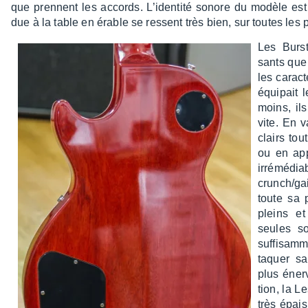
que prennent les accords. L’iden­tité sonore du modèle est
due à la table en érable se ressent très bien, sur toutes les p
Les Burst
sants que
les carac­
équi­pait
moins, il
vite. En v
clairs tou
ou en app
irré­mé­di
crunch/ga
toute sa p
pleins e
seules so
suffi­sam­
taquer sa
plus éner­
tion, la L
très épais