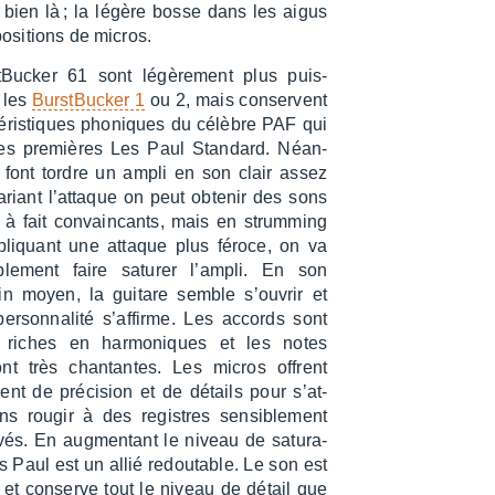
 bien là ; la légère bosse dans les aigus
osi­tions de micros.
­Bu­cker 61 sont légè­re­ment plus puis­
 les
Burst­Bu­cker 1
ou 2, mais conservent
té­ris­tiques phoniques du célèbre PAF qui
 les premières Les Paul Stan­dard. Néan­
s font tordre un ampli en son clair assez
ariant l’at­taque on peut obte­nir des sons
t à fait convain­cants, mais en strum­ming
liquant une attaque plus féroce, on va
a­ble­ment faire satu­rer l’am­pli. En son
in moyen, la guitare semble s’ou­vrir et
erson­na­lité s’af­firme. Les accords sont
t riches en harmo­niques et les notes
nt très chan­tantes. Les micros offrent
ment de préci­sion et de détails pour s’at­
ns rougir à des registres sensi­ble­ment
vés. En augmen­tant le niveau de satu­ra­
es Paul est un allié redou­table. Le son est
 et conserve tout le niveau de détail que