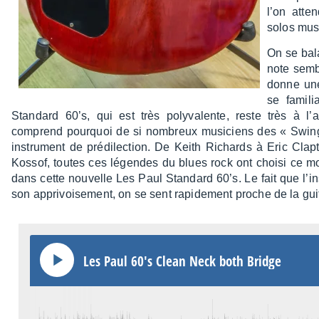
l’on atte
solos mus
On se bal
note sembl
donne une
se fami­l
Stan­dard 60’s, qui est très poly­va­lente, reste très à l
comprend pourquoi de si nombreux musi­ciens des « Swin­gin
instru­ment de prédi­lec­tion. De Keith Richards à Eric Cl
Kossof, toutes ces légendes du blues rock ont choisi ce mo
dans cette nouvelle Les Paul Stan­dard 60’s. Le fait que l’ins­t
son appri­voi­se­ment, on se sent rapi­de­ment proche de la gui
Les Paul 60's Clean Neck both Bridge