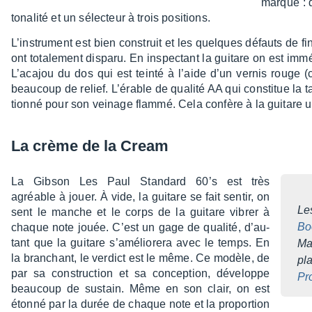
marque : 
tona­lité et un sélec­teur à trois posi­tions.
L’ins­tru­ment est bien construit et les quelques défauts de fi
ont tota­le­ment disparu. En inspec­tant la guitare on est immé
L’acajou du dos qui est teinté à l’aide d’un vernis rouge
beau­coup de relief. L’érable de qualité AA qui consti­tue la 
tionné pour son veinage flammé. Cela confère à la guitare un
La crème de la Cream
La Gibson Les Paul Stan­dard 60’s est très
C
agréable à jouer. À vide, la guitare se fait sentir, on
Le
sent le manche et le corps de la guitare vibrer à
Boo
chaque note jouée. C’est un gage de qualité, d’au­
tant que la guitare s’amé­lio­rera avec le temps. En
Ma
la bran­chant, le verdict est le même. Ce modèle, de
pl
par sa construc­tion et sa concep­tion, déve­loppe
Pr
beau­coup de sustain. Même en son clair, on est
étonné par la durée de chaque note et la propor­tion