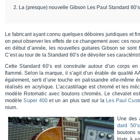
La (presque) nouvelle Gibson Les Paul Standard 60’
Le fabri­cant ayant connu quelques déboires juri­diques et fi
on peut obser­ver les effets de ce chan­ge­ment avec ces n
en début d’an­née, les nouvelles guitares Gibson se sont fa
C’est au tour de la Stan­dard 60’s de dévoi­ler ses carac­té­ris
Cette Stan­dard 60’s est construite autour d’un corps e
flammé. Selon la marque, il s’agit d’un érable de qualité 
égale­ment, serti d’une touche en palis­sandre elle-même éq
réali­sés en acry­lique. L’ac­cas­tillage est chromé et les mé
modèle Roto­ma­tic avec boutons chro­més. Le cheva­let e
modèle
Super 400
et un an plus tard sur la
Les Paul Cus
nium.
Une des a
dard 50’s
boutons s
Hats à so