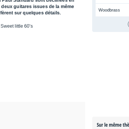
s Paul Standard sont déclinées en
s deux guitares issues de la même
Woodbrass
èrent sur quelques détails.
Sur le même th