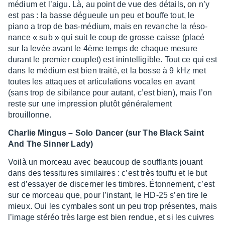
médium et l’aigu. Là, au point de vue des détails, on n’y
est pas : la basse dégueule un peu et bouffe tout, le
piano a trop de bas-médium, mais en revanche la réso­
nance « sub » qui suit le coup de grosse caisse (placé
sur la levée avant le 4ème temps de chaque mesure
durant le premier couplet) est inin­tel­li­gible. Tout ce qui est
dans le médium est bien traité, et la bosse à 9 kHz met
toutes les attaques et arti­cu­la­tions vocales en avant
(sans trop de sibi­lance pour autant, c’est bien), mais l’on
reste sur une impres­sion plutôt géné­ra­le­ment
brouillonne.
Char­lie Mingus – Solo Dancer (sur The Black Saint
And The Sinner Lady)
Voilà un morceau avec beau­coup de souf­flants jouant
dans des tessi­tures simi­laires : c’est très touffu et le but
est d’es­sayer de discer­ner les timbres. Éton­ne­ment, c’est
sur ce morceau que, pour l’ins­tant, le HD-25 s’en tire le
mieux. Oui les cymbales sont un peu trop présentes, mais
l’image stéréo très large est bien rendue, et si les cuivres