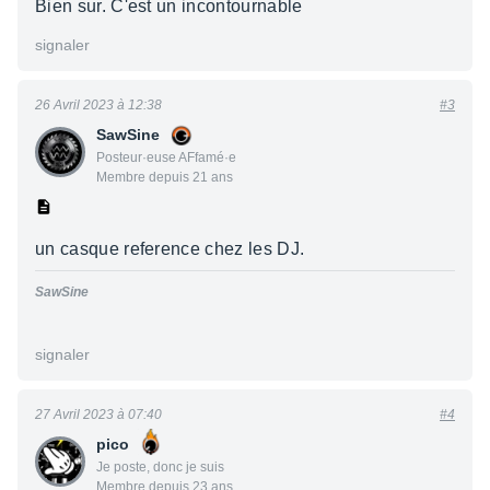
Bien sur. C'est un incontournable
signaler
26 Avril 2023 à 12:38
#3
SawSine
Posteur·euse AFfamé·e
Membre depuis 21 ans
un casque reference chez les DJ.
SawSine
signaler
27 Avril 2023 à 07:40
#4
pico
Je poste, donc je suis
Membre depuis 23 ans