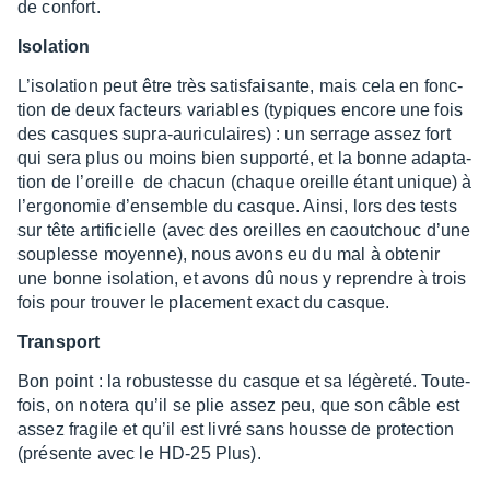
de confort.
Isola­tion
L’iso­la­tion peut être très satis­fai­sante, mais cela en fonc­
tion de deux facteurs variables (typiques encore une fois
des casques supra-auri­cu­laires) : un serrage assez fort
qui sera plus ou moins bien supporté, et la bonne adap­ta­
tion de l’oreille de chacun (chaque oreille étant unique) à
l’er­go­no­mie d’en­semble du casque. Ainsi, lors des tests
sur tête arti­fi­cielle (avec des oreilles en caou­tchouc d’une
souplesse moyenne), nous avons eu du mal à obte­nir
une bonne isola­tion, et avons dû nous y reprendre à trois
fois pour trou­ver le place­ment exact du casque.
Trans­port
Bon point : la robus­tesse du casque et sa légè­reté. Toute­
fois, on notera qu’il se plie assez peu, que son câble est
assez fragile et qu’il est livré sans housse de protec­tion
(présente avec le HD-25 Plus).