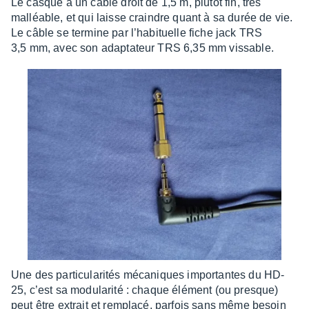
Le casque a un câble droit de 1,5 m, plutôt fin, très
malléable, et qui laisse craindre quant à sa durée de vie.
Le câble se termine par l’ha­bi­tuelle fiche jack TRS
3,5 mm, avec son adap­ta­teur TRS 6,35 mm vissable.
Une des parti­cu­la­ri­tés méca­niques impor­tantes du HD-
25, c’est sa modu­la­rité : chaque élément (ou presque)
peut être extrait et remplacé, parfois sans même besoin