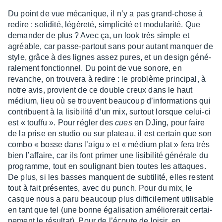
Du point de vue méca­nique, il n’y a pas grand-chose à
redire : soli­dité, légè­reté, simpli­cité et modu­la­rité. Que
deman­der de plus ? Avec ça, un look très simple et
agréable, car passe-partout sans pour autant manquer de
style, grâce à des lignes assez pures, et un design géné­
ra­le­ment fonc­tion­nel. Du point de vue sonore, en
revanche, on trou­vera à redire : le problème prin­ci­pal, à
notre avis, provient de ce double creux dans le haut
médium, lieu où se trouvent beau­coup d’in­for­ma­tions qui
contri­buent à la lisi­bi­lité d’un mix, surtout lorsque celui-ci
est « touffu ». Pour régler des
cues
en DJing, pour faire
de la prise en studio ou sur plateau, il est certain que son
combo « bosse dans l’aigu » et « médium plat » fera très
bien l’af­faire, car ils font primer une lisi­bi­lité géné­rale du
programme, tout en souli­gnant bien toutes les attaques.
De plus, si les basses manquent de subti­lité, elles restent
tout à fait présentes, avec du punch. Pour du mix, le
casque nous a paru beau­coup plus diffi­ci­le­ment utili­sable
en tant que tel (une bonne égali­sa­tion amélio­re­rait certai­
ne­ment le résul­tat). Pour de l’écoute de loisir, en