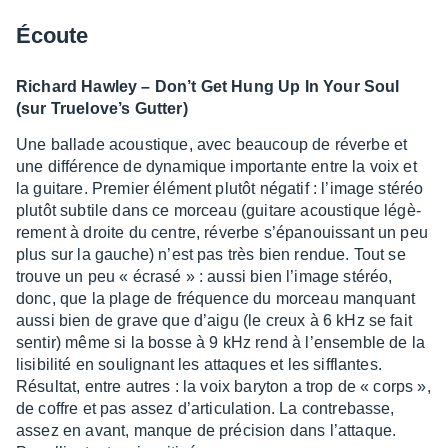
Écoute
Richard Hawley – Don’t Get Hung Up In Your Soul
(sur True­lo­ve’s Gutter)
Une ballade acous­tique, avec beau­coup de réverbe et
une diffé­rence de dyna­mique impor­tante entre la voix et
la guitare. Premier élément plutôt néga­tif : l’image stéréo
plutôt subtile dans ce morceau (guitare acous­tique légè­
re­ment à droite du centre, réverbe s’épa­nouis­sant un peu
plus sur la gauche) n’est pas très bien rendue. Tout se
trouve un peu « écrasé » : aussi bien l’image stéréo,
donc, que la plage de fréquence du morceau manquant
aussi bien de grave que d’aigu (le creux à 6 kHz se fait
sentir) même si la bosse à 9 kHz rend à l’en­semble de la
lisi­bi­lité en souli­gnant les attaques et les sifflantes.
Résul­tat, entre autres : la voix bary­ton a trop de « corps »,
de coffre et pas assez d’ar­ti­cu­la­tion. La contre­basse,
assez en avant, manque de préci­sion dans l’at­taque.