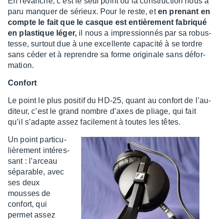
En revanche, c’est le seul point où la construc­tion nous a
paru manquer de sérieux. Pour le reste, et
en prenant en
compte le fait que le casque est entiè­re­ment fabriqué
en plas­tique léger,
il nous a impres­sion­nés par sa robus­
tesse, surtout due à une excel­lente capa­cité à se tordre
sans céder et à reprendre sa forme origi­nale sans défor­
ma­tion.
Confort
Le point le plus posi­tif du HD-25, quant au confort de l’au­
di­teur, c’est le grand nombre d’axes de pliage, qui fait
qu’il s’adapte assez faci­le­ment à toutes les têtes.
Un point parti­cu­
liè­re­ment inté­res­
sant : l’ar­ceau
sépa­rable, avec
ses deux
mousses de
confort, qui
permet assez