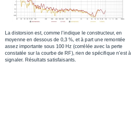
La distor­sion est, comme l’in­dique le construc­teur, en
moyenne en dessous de 0,3 %, et à part une remon­tée
assez impor­tante sous 100 Hz (corré­lée avec la perte
consta­tée sur la courbe de RF), rien de spéci­fique n’est à
signa­ler. Résul­tats satis­fai­sants.