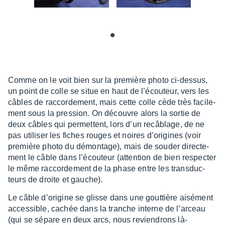
Comme on le voit bien sur la première photo ci-dessus,
un point de colle se situe en haut de l’écou­teur, vers les
câbles de raccor­de­ment, mais cette colle cède très faci­le­
ment sous la pres­sion. On découvre alors la sortie de
deux câbles qui permettent, lors d’un recâ­blage, de ne
pas utili­ser les fiches rouges et noires d’ori­gines (voir
première photo du démon­tage), mais de souder direc­te­
ment le câble dans l’écou­teur (atten­tion de bien respec­ter
le même raccor­de­ment de la phase entre les trans­duc­
teurs de droite et gauche).
Le câble d’ori­gine se glisse dans une gout­tière aisé­ment
acces­sible, cachée dans la tranche interne de l’ar­ceau
(qui se sépare en deux arcs, nous revien­drons là-