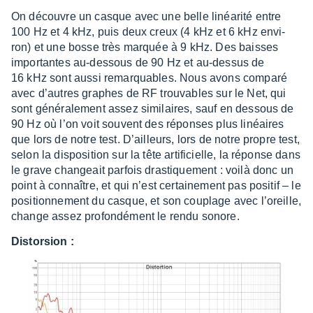
On découvre un casque avec une belle linéa­rité entre
100 Hz et 4 kHz, puis deux creux (4 kHz et 6 kHz envi­
ron) et une bosse très marquée à 9 kHz. Des baisses
impor­tantes au-dessous de 90 Hz et au-dessus de
16 kHz sont aussi remarquables. Nous avons comparé
avec d’autres graphes de RF trou­vables sur le Net, qui
sont géné­ra­le­ment assez simi­laires, sauf en dessous de
90 Hz où l’on voit souvent des réponses plus linéaires
que lors de notre test. D’ailleurs, lors de notre propre test,
selon la dispo­si­tion sur la tête arti­fi­cielle, la réponse dans
le grave chan­geait parfois dras­tique­ment : voilà donc un
point à connaître, et qui n’est certai­ne­ment pas posi­tif – le
posi­tion­ne­ment du casque, et son couplage avec l’oreille,
change assez profon­dé­ment le rendu sonore.
Distor­sion :