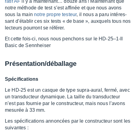
ra­tif AF
il y a main­te­nant… douze ans ! Main­te­nant que
notre méthode de test s’est affi­née et que nous avons
sous la main
notre propre testeur
, il nous a paru inté­res­
sant d’éta­blir ces six tests « de base », auxquels tous nos
lecteurs pour­ront se réfé­rer.
Et cette fois-ci, nous nous penchons sur le HD-25–1-II
Basic de Senn­hei­ser
Présen­ta­tion/débal­lage
Spéci­fi­ca­tions
Le HD-25 est un casque de type supra-aural, fermé, avec
un trans­duc­teur dyna­mique. La taille du trans­duc­teur
n’est pas four­nie par le construc­teur, mais nous l’avons
mesu­rée à 33 mm.
Les spéci­fi­ca­tions annon­cées par le construc­teur sont les
suivantes :