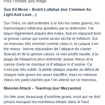
Pour l’ins­tant, avis mitigé.
Sun Kil Moon – Butch Lulla­bye (sur Common As
Light And Love…)
Sur l’in­tro, on doit entendre à la fois les notes graves, les
harmo­niques médiums ajou­tées par la distor­sion, l’at­
taque légè­re­ment piquée des notes, tout en sépa­rant bien
la grosse caisse qui sonne assez sèche et médium. Sur
un morceau très mini­mal comme celui-ci, le casque s’en
tire mieux : bonne sépa­ra­tion de l’at­taque du clavier
(basse) et de la grosse caisse, la voix plutôt nasale, à la
plage de fréquence plus restreinte, passe mieux et la
caisse claire ne manque ni d’at­taque ni d’as­sise. Ce
n’est pas très subtil, la petite attaque piquée au début de
chaque note grave est assez étouf­fée, mais on retrouve
mieux les parti­cu­la­ri­tés que l’on attend sur ce morceau.
Massive Attack – Tear­drop (sur Mezza­nine)
Un titre avec beau­coup d’ex­trême grave, mais qui ne doit
jamais masquer les nombreux détails dans le haut