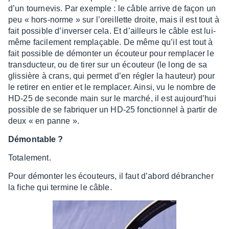
d’un tour­ne­vis. Par exemple : le câble arrive de façon un
peu « hors-norme » sur l’oreillette droite, mais il est tout à
fait possible d’in­ver­ser cela. Et d’ailleurs le câble est lui-
même faci­le­ment remplaçable. De même qu’il est tout à
fait possible de démon­ter un écou­teur pour rempla­cer le
trans­duc­teur, ou de tirer sur un écou­teur (le long de sa
glis­sière à crans, qui permet d’en régler la hauteur) pour
le reti­rer en entier et le rempla­cer. Ainsi, vu le nombre de
HD-25 de seconde main sur le marché, il est aujour­d’hui
possible de se fabriquer un HD-25 fonc­tion­nel à partir de
deux « en panne ».
Démon­table ?
Tota­le­ment.
Pour démon­ter les écou­teurs, il faut d’abord débran­cher
la fiche qui termine le câble.