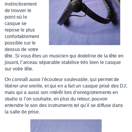
instinc­ti­ve­ment
de trou­ver le
point où le
casque se
repose le plus
confor­ta­ble­ment
possible sur le
dessus de votre
tête. Si vous êtes un musi­cien qui dode­line de la tête en
jouant, l’ar­ceau sépa­rable stabi­lise très bien le casque
sur votre tête.
On connaît aussi l’écou­teur soule­vable, qui permet de
libé­rer une oreille, et qui en a fait un casque prisé des DJ,
mais qui a aussi son inté­rêt lors d’en­re­gis­tre­ments en
studio si l’on souhaite, en plus du retour, pouvoir
entendre le son des instru­ments tel qu’il se diffuse dans
la salle de prise.