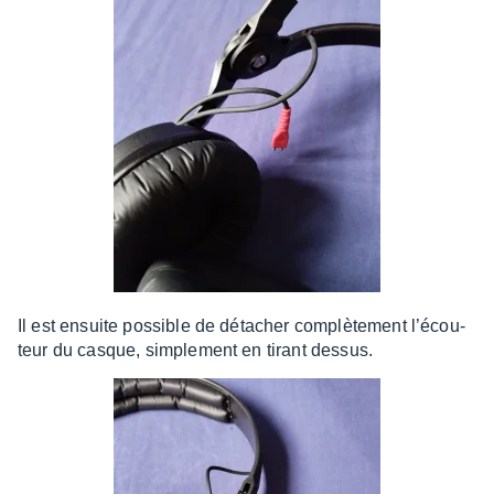
Il est ensuite possible de déta­cher complè­te­ment l’écou­
teur du casque, simple­ment en tirant dessus.