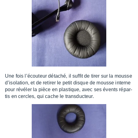
Une fois l’écou­teur déta­ché, il suffit de tirer sur la mousse
d’iso­la­tion, et de reti­rer le petit disque de mousse interne
pour révé­ler la pièce en plas­tique, avec ses évents répar­
tis en cercles, qui cache le trans­duc­teur.