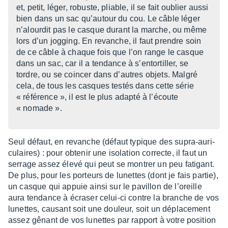
et, petit, léger, robuste, pliable, il se fait oublier aussi
bien dans un sac qu’au­tour du cou. Le câble léger
n’alour­dit pas le casque durant la marche, ou même
lors d’un jogging. En revanche, il faut prendre soin
de ce câble à chaque fois que l’on range le casque
dans un sac, car il a tendance à s’en­tor­tiller, se
tordre, ou se coin­cer dans d’autres objets. Malgré
cela, de tous les casques testés dans cette série
« réfé­rence », il est le plus adapté à l’écoute
« nomade ».
Seul défaut, en revanche (défaut typique des supra-auri­
cu­laires) : pour obte­nir une isola­tion correcte, il faut un
serrage assez élevé qui peut se montrer un peu fati­gant.
De plus, pour les porteurs de lunettes (dont je fais partie),
un casque qui appuie ainsi sur le pavillon de l’oreille
aura tendance à écra­ser celui-ci contre la branche de vos
lunettes, causant soit une douleur, soit un dépla­ce­ment
assez gênant de vos lunettes par rapport à votre posi­tion