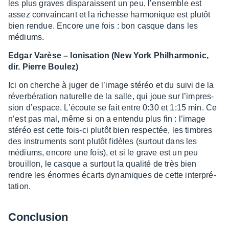
les plus graves dispa­raissent un peu, l’en­semble est
assez convain­cant et la richesse harmo­nique est plutôt
bien rendue. Encore une fois : bon casque dans les
médiums.
Edgar Varèse – Ioni­sa­tion (New York Phil­har­mo­nic,
dir. Pierre Boulez)
Ici on cherche à juger de l’image stéréo et du suivi de la
réver­bé­ra­tion natu­relle de la salle, qui joue sur l’im­pres­
sion d’es­pace. L’écoute se fait entre 0:30 et 1:15 min. Ce
n’est pas mal, même si on a entendu plus fin : l’image
stéréo est cette fois-ci plutôt bien respec­tée, les timbres
des instru­ments sont plutôt fidèles (surtout dans les
médiums, encore une fois), et si le grave est un peu
brouillon, le casque a surtout la qualité de très bien
rendre les énormes écarts dyna­miques de cette inter­pré­
ta­tion.
Conclu­sion