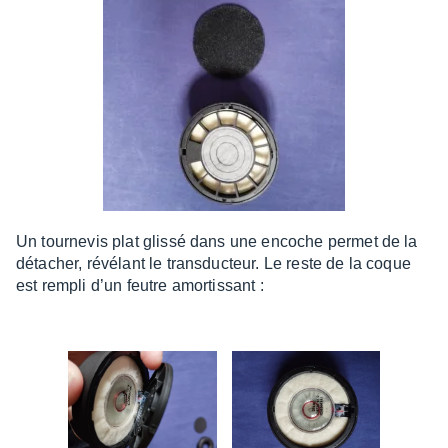
Un tour­ne­vis plat glissé dans une encoche permet de la
déta­cher, révé­lant le trans­duc­teur. Le reste de la coque
est rempli d’un feutre amor­tis­sant :