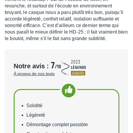
revanche, et surtout de l’écoute en envi­ron­ne­ment
bruyant, le casque nous a paru plutôt très bon, puisqu’il
accorde légè­reté, confort rela­tif, isola­tion suffi­sante et
sono­rité
effi­cace
. C’est d’ailleurs ce dernier terme qui
nous paraît le mieux défi­nir le HD-25 : il fait vrai­ment bien
le boulot, même s’il le fait sans grande subti­lité.
7
2023
Notre avis :
/10
LÉGENDE
AWARD
À propos de nos tests
Points forts
Solidité
Légèreté
Démontage complet possible