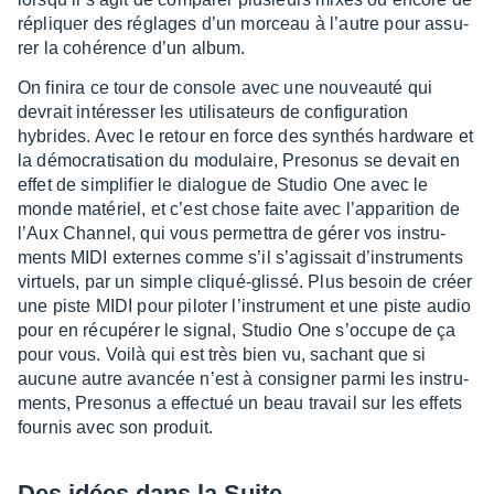
répliquer des réglages d’un morceau à l’autre pour assu­
rer la cohé­rence d’un album.
On finira ce tour de console avec une nouveauté qui
devrait inté­res­ser les utili­sa­teurs de confi­gu­ra­tion
hybrides. Avec le retour en force des synthés hard­ware et
la démo­cra­ti­sa­tion du modu­laire, Preso­nus se devait en
effet de simpli­fier le dialogue de Studio One avec le
monde maté­riel, et c’est chose faite avec l’ap­pa­ri­tion de
l’Aux Chan­nel, qui vous permet­tra de gérer vos instru­
ments MIDI externes comme s’il s’agis­sait d’ins­tru­ments
virtuels, par un simple cliqué-glissé. Plus besoin de créer
une piste MIDI pour pilo­ter l’ins­tru­ment et une piste audio
pour en récu­pé­rer le signal, Studio One s’oc­cupe de ça
pour vous. Voilà qui est très bien vu, sachant que si
aucune autre avan­cée n’est à consi­gner parmi les instru­
ments, Preso­nus a effec­tué un beau travail sur les effets
four­nis avec son produit.
Des idées dans la Suite…