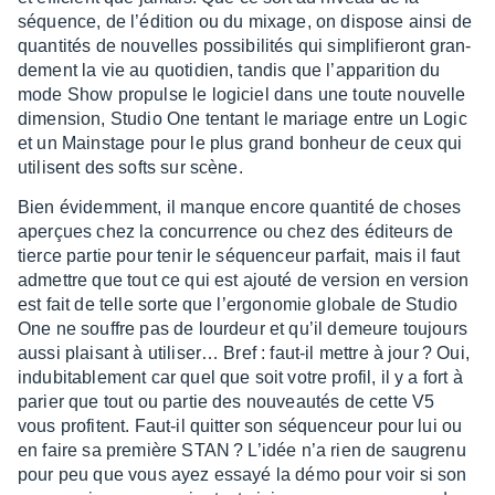
séquence, de l’édi­tion ou du mixage, on dispose ainsi de
quan­ti­tés de nouvelles possi­bi­li­tés qui simpli­fie­ront gran­
de­ment la vie au quoti­dien, tandis que l’ap­pa­ri­tion du
mode Show propulse le logi­ciel dans une toute nouvelle
dimen­sion, Studio One tentant le mariage entre un Logic
et un Mains­tage pour le plus grand bonheur de ceux qui
utilisent des softs sur scène.
Bien évidem­ment, il manque encore quan­tité de choses
aperçues chez la concur­rence ou chez des éditeurs de
tierce partie pour tenir le séquen­ceur parfait, mais il faut
admettre que tout ce qui est ajouté de version en version
est fait de telle sorte que l’er­go­no­mie globale de Studio
One ne souffre pas de lour­deur et qu’il demeure toujours
aussi plai­sant à utili­ser… Bref : faut-il mettre à jour ? Oui,
indu­bi­ta­ble­ment car quel que soit votre profil, il y a fort à
parier que tout ou partie des nouveau­tés de cette V5
vous profitent. Faut-il quit­ter son séquen­ceur pour lui ou
en faire sa première STAN ? L’idée n’a rien de saugrenu
pour peu que vous ayez essayé la démo pour voir si son