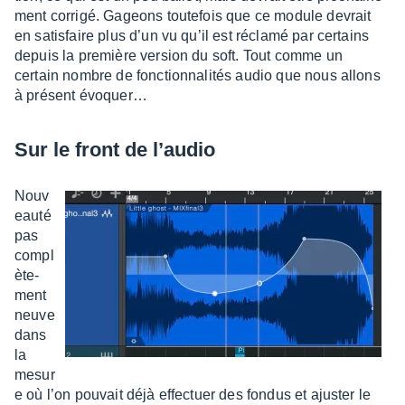
ment corrigé. Gageons toute­fois que ce module devrait
en satis­faire plus d’un vu qu’il est réclamé par certains
depuis la première version du soft. Tout comme un
certain nombre de fonc­tion­na­li­tés audio que nous allons
à présent évoquer…
Sur le front de l’au­dio
Nouv
eauté
pas
compl
è­te­
ment
neuve
dans
la
mesur
e où l’on pouvait déjà effec­tuer des fondus et ajus­ter le