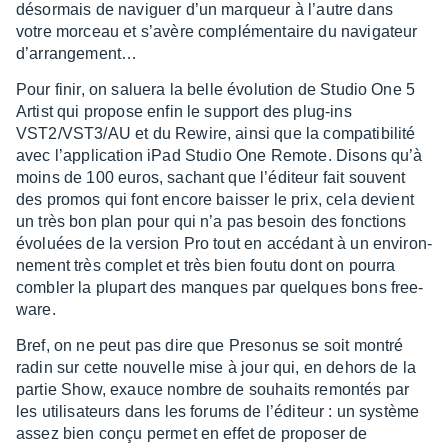
désor­mais de navi­guer d’un marqueur à l’autre dans
votre morceau et s’avère complé­men­taire du navi­ga­teur
d’ar­ran­ge­ment…
Pour finir, on saluera la belle évolu­tion de Studio One 5
Artist qui propose enfin le support des plug-ins
VST2/VST3/AU et du Rewire, ainsi que la compa­ti­bi­lité
avec l’ap­pli­ca­tion iPad Studio One Remote. Disons qu’à
moins de 100 euros, sachant que l’édi­teur fait souvent
des promos qui font encore bais­ser le prix, cela devient
un très bon plan pour qui n’a pas besoin des fonc­tions
évoluées de la version Pro tout en accé­dant à un envi­ron­
ne­ment très complet et très bien foutu dont on pourra
combler la plupart des manques par quelques bons free­
ware.
Bref, on ne peut pas dire que Preso­nus se soit montré
radin sur cette nouvelle mise à jour qui, en dehors de la
partie Show, exauce nombre de souhaits remon­tés par
les utili­sa­teurs dans les forums de l’édi­teur : un système
assez bien conçu permet en effet de propo­ser de