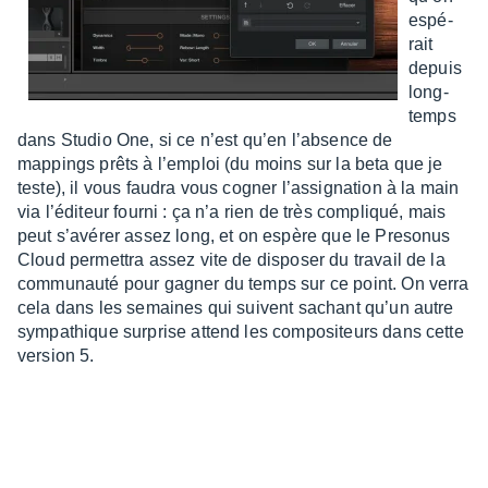
espé­
rait
depuis
long­
temps
dans Studio One, si ce n’est qu’en l’ab­sence de
mappings prêts à l’em­ploi (du moins sur la beta que je
teste), il vous faudra vous cogner l’as­si­gna­tion à la main
via l’édi­teur fourni : ça n’a rien de très compliqué, mais
peut s’avé­rer assez long, et on espère que le Preso­nus
Cloud permet­tra assez vite de dispo­ser du travail de la
commu­nauté pour gagner du temps sur ce point. On verra
cela dans les semaines qui suivent sachant qu’un autre
sympa­thique surprise attend les compo­si­teurs dans cette
version 5.