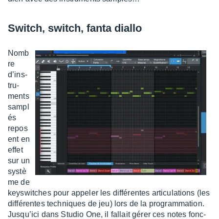
Switch, switch, fanta diallo
Nomb
re
d’ins­
tru­
ments
sampl
és
repos
ent en
effet
sur un
systè
me de
keys­witches pour appe­ler les diffé­rentes arti­cu­la­tions (les
diffé­rentes tech­niques de jeu) lors de la program­ma­tion.
Jusqu’ici dans Studio One, il fallait gérer ces notes fonc­