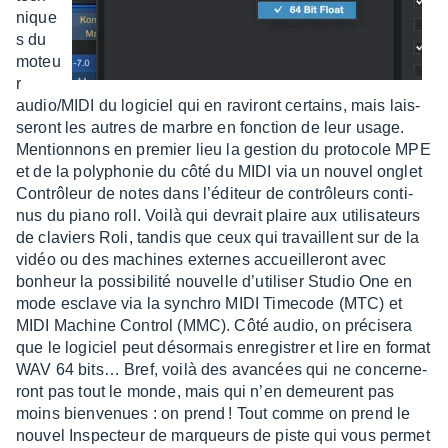
nique
s du
moteu
r
audio/MIDI du logi­ciel qui en ravi­ront certains, mais lais­
se­ront les autres de marbre en fonc­tion de leur usage.
Mention­nons en premier lieu la gestion du proto­cole MPE
et de la poly­pho­nie du côté du MIDI via un nouvel onglet
Contrô­leur de notes dans l’édi­teur de contrô­leurs conti­
nus du piano roll. Voilà qui devrait plaire aux utili­sa­teurs
de claviers Roli, tandis que ceux qui travaillent sur de la
vidéo ou des machines externes accueille­ront avec
bonheur la possi­bi­lité nouvelle d’uti­li­ser Studio One en
mode esclave via la synchro MIDI Time­code (MTC) et
MIDI Machine Control (MMC). Côté audio, on préci­sera
que le logi­ciel peut désor­mais enre­gis­trer et lire en format
WAV 64 bits… Bref, voilà des avan­cées qui ne concer­ne­
ront pas tout le monde, mais qui n’en demeurent pas
moins bien­ve­nues : on prend ! Tout comme on prend le
nouvel Inspec­teur de marqueurs de piste qui vous permet