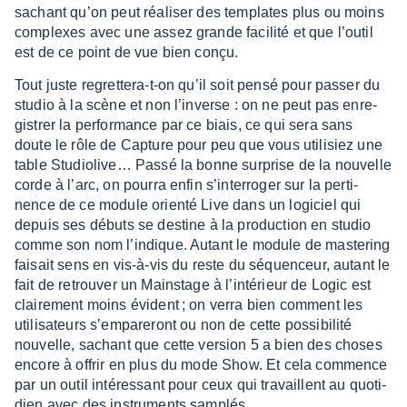
sachant qu’on peut réali­ser des templates plus ou moins
complexes avec une assez grande faci­lité et que l’ou­til
est de ce point de vue bien conçu.
Tout juste regret­tera-t-on qu’il soit pensé pour passer du
studio à la scène et non l’in­verse : on ne peut pas enre­
gis­trer la perfor­mance par ce biais, ce qui sera sans
doute le rôle de Capture pour peu que vous utili­siez une
table Studio­li­ve… Passé la bonne surprise de la nouvelle
corde à l’arc, on pourra enfin s’in­ter­ro­ger sur la perti­
nence de ce module orienté Live dans un logi­ciel qui
depuis ses débuts se destine à la produc­tion en studio
comme son nom l’in­dique. Autant le module de maste­ring
faisait sens en vis-à-vis du reste du séquen­ceur, autant le
fait de retrou­ver un Mains­tage à l’in­té­rieur de Logic est
clai­re­ment moins évident ; on verra bien comment les
utili­sa­teurs s’em­pa­re­ront ou non de cette possi­bi­lité
nouvelle, sachant que cette version 5 a bien des choses
encore à offrir en plus du mode Show. Et cela commence
par un outil inté­res­sant pour ceux qui travaillent au quoti­
dien avec des instru­ments samplés…