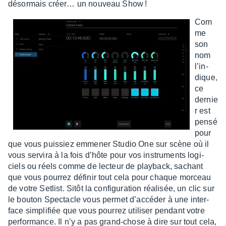
désor­mais créer… un nouveau Show !
Com
me
son
nom
l’in­
dique,
ce
dernie
r est
pensé
pour
que vous puis­siez emme­ner Studio One sur scène où il
vous servira à la fois d’hôte pour vos instru­ments logi­
ciels ou réels comme de lecteur de play­back, sachant
que vous pour­rez défi­nir tout cela pour chaque morceau
de votre Setlist. Sitôt la confi­gu­ra­tion réali­sée, un clic sur
le bouton Spec­tacle vous permet d’ac­cé­der à une inter­
face simpli­fiée que vous pour­rez utili­ser pendant votre
perfor­mance. Il n’y a pas grand-chose à dire sur tout cela,