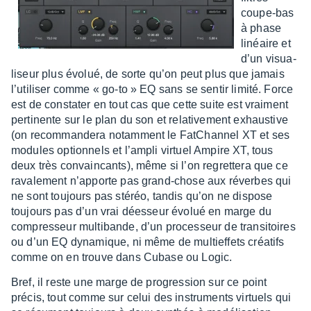
coupe-bas
à phase
linéaire et
d’un visua­
li­seur plus évolué, de sorte qu’on peut plus que jamais
l’uti­li­ser comme « go-to » EQ sans se sentir limité. Force
est de consta­ter en tout cas que cette suite est vrai­ment
perti­nente sur le plan du son et rela­ti­ve­ment exhaus­tive
(on recom­man­dera notam­ment le FatChan­nel XT et ses
modules option­nels et l’am­pli virtuel Ampire XT, tous
deux très convain­cants), même si l’on regret­tera que ce
rava­le­ment n’ap­porte pas grand-chose aux réverbes qui
ne sont toujours pas stéréo, tandis qu’on ne dispose
toujours pas d’un vrai dées­seur évolué en marge du
compres­seur multi­bande, d’un proces­seur de tran­si­toires
ou d’un EQ dyna­mique, ni même de multief­fets créa­tifs
comme on en trouve dans Cubase ou Logic.
Bref, il reste une marge de progres­sion sur ce point
précis, tout comme sur celui des instru­ments virtuels qui