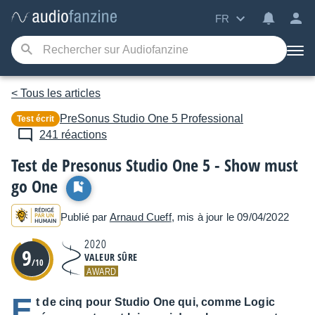
FR
< Tous les articles
PreSonus
Studio One 5 Professional
Test écrit
241 réactions
Test de Presonus Studio One 5 - Show must
go One
Publié par
Arnaud Cueff
, mis à jour le 09/04/2022
2020
9
VALEUR SÛRE
/10
AWARD
E
t de cinq pour Studio One qui, comme Logic