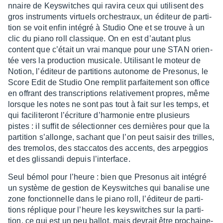
n­naire de Keys­witches qui ravira ceux qui utilisent des
gros instru­ments virtuels orches­traux, un éditeur de parti­
tion se voit enfin inté­gré à Studio One et se trouve à un
clic du piano roll clas­sique. On en est d’au­tant plus
content que c’était un vrai manque pour une STAN orien­
tée vers la produc­tion musi­cale. Utili­sant le moteur de
Notion, l’édi­teur de parti­tions auto­nome de Preso­nus, le
Score Edit de Studio One remplit parfai­te­ment son office
en offrant des trans­crip­tions rela­ti­ve­ment propres, même
lorsque les notes ne sont pas tout à fait sur les temps, et
qui faci­li­te­ront l’écri­ture d’har­mo­nie entre plusieurs
pistes : il suffit de sélec­tion­ner ces dernières pour que la
parti­tion s’al­longe, sachant que l’on peut saisir des trilles,
des tremo­los, des stac­ca­tos des accents, des arpeg­gios
et des glis­sandi depuis l’in­ter­face.
Seul bémol pour l’heure : bien que Preso­nus ait inté­gré
un système de gestion de Keys­witches qui bana­lise une
zone fonc­tion­nelle dans le piano roll, l’édi­teur de parti­
tions réplique pour l’heure les keys­witches sur la parti­
tion, ce qui est un peu ballot, mais devrait être prochai­ne­