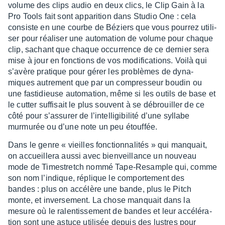
volume des clips audio en deux clics, le Clip Gain à la
Pro Tools fait sont appa­ri­tion dans Studio One : cela
consiste en une courbe de Béziers que vous pour­rez utili­
ser pour réali­ser une auto­ma­tion de volume pour chaque
clip, sachant que chaque occur­rence de ce dernier sera
mise à jour en fonc­tions de vos modi­fi­ca­tions. Voilà qui
s’avère pratique pour gérer les problèmes de dyna­
miques autre­ment que par un compres­seur boudin ou
une fasti­dieuse auto­ma­tion, même si les outils de base et
le cutter suffi­sait le plus souvent à se débrouiller de ce
côté pour s’as­su­rer de l’in­tel­li­gi­bi­lité d’une syllabe
murmu­rée ou d’une note un peu étouf­fée.
Dans le genre « vieilles fonc­tion­na­li­tés » qui manquait,
on accueillera aussi avec bien­veillance un nouveau
mode de Times­tretch nommé Tape-Resample qui, comme
son nom l’in­dique, réplique le compor­te­ment des
bandes : plus on accé­lère une bande, plus le Pitch
monte, et inver­se­ment. La chose manquait dans la
mesure où le ralen­tis­se­ment de bandes et leur accé­lé­ra­
tion sont une astuce utili­sée depuis des lustres pour