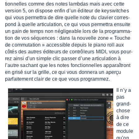
tion­nelles comme des notes lamb­das mais avec cette
version 5, on dispose enfin d’un éditeur de keys­witches
qui vous permet­tra de dire quelle note du clavier corres­
pond à quelle arti­cu­la­tion, ce qui vous permet­tra ensuite
un gain de temps non négli­geable lors de la program­ma­
tion de vos séquences : dans la nouvelle zone « Touche
de commu­ta­tion » acces­sible depuis le piano roll aux
côtés des autres éditeurs de contrô­leurs MIDI, vous pour­
rez ainsi d’un simple clic passer d’une arti­cu­la­tion à
l’autre sachant que les notes fonc­tion­nelles appa­raî­tront
en grisé sur la grille, ce qui vous donnera un aperçu
parfai­te­ment clair de ce que vous program­mez.
Il n’y a
pas
grand-
chose
à dire
de ce
module
qu’on