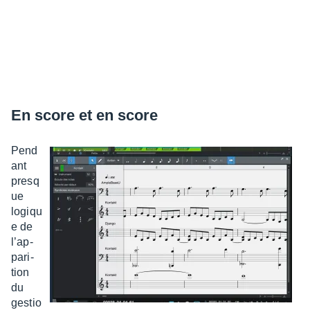
En score et en score
Pend
ant
presq
ue
logiqu
e de
l’ap­
pa­ri­
tion
du
gestio