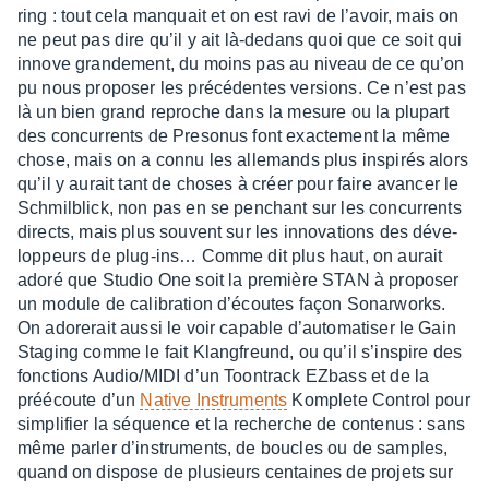
ring : tout cela manquait et on est ravi de l’avoir, mais on
ne peut pas dire qu’il y ait là-dedans quoi que ce soit qui
innove gran­de­ment, du moins pas au niveau de ce qu’on
pu nous propo­ser les précé­dentes versions. Ce n’est pas
là un bien grand reproche dans la mesure ou la plupart
des concur­rents de Preso­nus font exac­te­ment la même
chose, mais on a connu les alle­mands plus inspi­rés alors
qu’il y aurait tant de choses à créer pour faire avan­cer le
Schmil­blick, non pas en se penchant sur les concur­rents
directs, mais plus souvent sur les inno­va­tions des déve­
lop­peurs de plug-ins… Comme dit plus haut, on aurait
adoré que Studio One soit la première STAN à propo­ser
un module de cali­bra­tion d’écoutes façon Sonar­works.
On adore­rait aussi le voir capable d’au­to­ma­ti­ser le Gain
Staging comme le fait Klang­freund, ou qu’il s’ins­pire des
fonc­tions Audio/MIDI d’un Toon­track EZbass et de la
préécoute d’un
Native Instru­ments
Komplete Control pour
simpli­fier la séquence et la recherche de conte­nus : sans
même parler d’ins­tru­ments, de boucles ou de samples,
quand on dispose de plusieurs centaines de projets sur