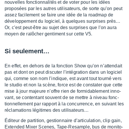
nouvelles fonc­tion­na­li­tés et de voter pour les idées
propo­sées par les autres utili­sa­teurs, de sorte qu’on peut
assez faci­le­ment se faire une idée de la road­map de
déve­lop­pe­ment du logi­ciel, à quelques surprises près…
Or, c’est peut-être au sujet des surprises que l’on aura
moyen de ralô­cher genti­ment sur cette V5.
Si seule­ment…
En effet, en dehors de la fonc­tion Show qu’on n’at­ten­dait
pas et dont on peut discu­ter l’in­té­gra­tion dans un logi­ciel
qui, comme son nom l’in­dique, est avant tout tourné vers
le studio et non la scène, force est de consta­ter que cette
mise à jour majeure n’offre rien de formi­da­ble­ment inno­
vant, se conten­tant souvent de se mettre à niveau fonc­
tion­nel­le­ment par rapport à la concur­rence, en suivant les
récla­ma­tions légi­times des utili­sa­teurs…
Éditeur de parti­tion, gestion­naire d’ar­ti­cu­la­tion, clip gain,
Exten­ded Mixer Scenes, Tape-Resample, bus de moni­to­