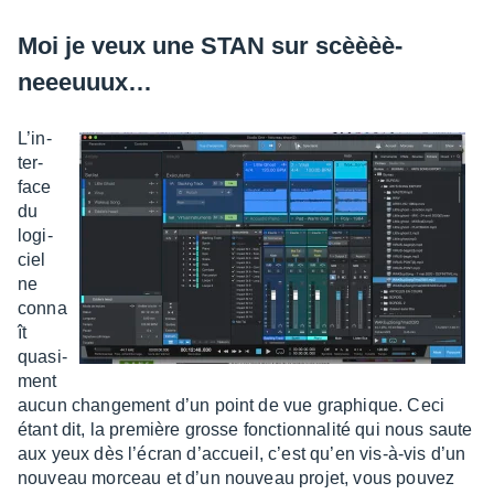
Moi je veux une STAN sur scèèèè­
neeeuuux…
L’in­
ter­
face
du
logi­
ciel
ne
conna
ît
quasi­
ment
aucun chan­ge­ment d’un point de vue graphique. Ceci
étant dit, la première grosse fonc­tion­na­lité qui nous saute
aux yeux dès l’écran d’ac­cueil, c’est qu’en vis-à-vis d’un
nouveau morceau et d’un nouveau projet, vous pouvez