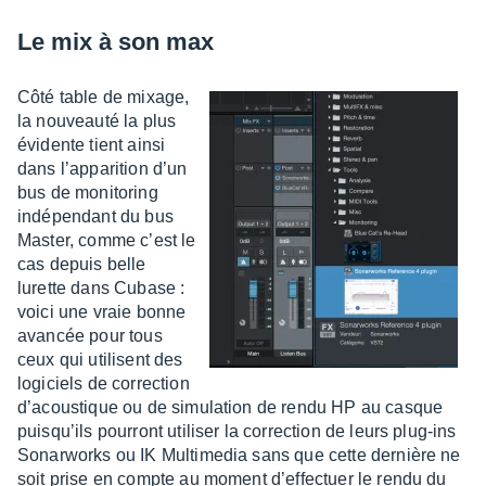
Le mix à son max
Côté table de mixage,
la nouveauté la plus
évidente tient ainsi
dans l’ap­pa­ri­tion d’un
bus de moni­to­ring
indé­pen­dant du bus
Master, comme c’est le
cas depuis belle
lurette dans Cubase :
voici une vraie bonne
avan­cée pour tous
ceux qui utilisent des
logi­ciels de correc­tion
d’acous­tique ou de simu­la­tion de rendu HP au casque
puisqu’ils pour­ront utili­ser la correc­tion de leurs plug-ins
Sonar­works ou IK Multi­me­dia sans que cette dernière ne
soit prise en compte au moment d’ef­fec­tuer le rendu du