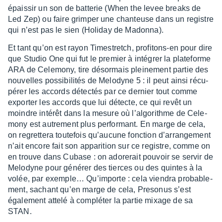
épais­sir un son de batte­rie (When the levee breaks de
Led Zep) ou faire grim­per une chan­teuse dans un registre
qui n’est pas le sien (Holi­day de Madonna).
Et tant qu’on est rayon Times­tretch, profi­tons-en pour dire
que Studio One qui fut le premier à inté­grer la plate­forme
ARA de Cele­mony, tire désor­mais plei­ne­ment partie des
nouvelles possi­bi­li­tés de Melo­dyne 5 : il peut ainsi récu­
pé­rer les accords détec­tés par ce dernier tout comme
expor­ter les accords que lui détecte, ce qui revêt un
moindre inté­rêt dans la mesure où l’al­go­rithme de Cele­
mony est autre­ment plus perfor­mant. En marge de cela,
on regret­tera toute­fois qu’au­cune fonc­tion d’ar­ran­ge­ment
n’ait encore fait son appa­ri­tion sur ce registre, comme on
en trouve dans Cubase : on adore­rait pouvoir se servir de
Melo­dyne pour géné­rer des tierces ou des quintes à la
volée, par exem­ple… Qu’im­porte : cela vien­dra proba­ble­
ment, sachant qu’en marge de cela, Preso­nus s’est
égale­ment attelé à complé­ter la partie mixage de sa
STAN.