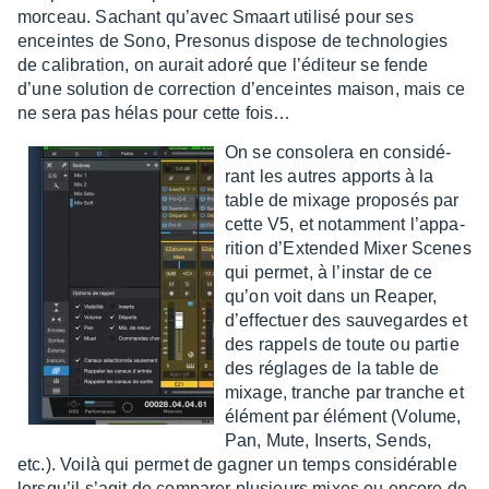
morceau. Sachant qu’avec Smaart utilisé pour ses
enceintes de Sono, Preso­nus dispose de tech­no­lo­gies
de cali­bra­tion, on aurait adoré que l’édi­teur se fende
d’une solu­tion de correc­tion d’en­ceintes maison, mais ce
ne sera pas hélas pour cette fois…
On se conso­lera en consi­dé­
rant les autres apports à la
table de mixage propo­sés par
cette V5, et notam­ment l’ap­pa­
ri­tion d’Ex­ten­ded Mixer Scenes
qui permet, à l’ins­tar de ce
qu’on voit dans un Reaper,
d’ef­fec­tuer des sauve­gardes et
des rappels de toute ou partie
des réglages de la table de
mixage, tranche par tranche et
élément par élément (Volume,
Pan, Mute, Inserts, Sends,
etc.). Voilà qui permet de gagner un temps consi­dé­rable
lorsqu’il s’agit de compa­rer plusieurs mixes ou encore de