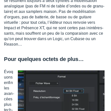
se résument toujours à deux synthés à modé­li­sa­tion
analo­gique (pas de FM ni de table d’ondes ou de granu­
laire) et aux samplers maison. Pas de modé­li­sa­tion
d’orgues, pas de batte­rie, de basse ou de guitare
virtuelle : pour tout cela, l’édi­teur nous renvoie vers
Impact et Présence XT, qui ne sont certes pas inin­té­res­
sants, mais souffrent un peu de la compa­rai­son avec ce
qu’on peut trou­ver dans un Logic, un Cubase ou un
Reason…
Pour quelques octets de plus…
Évoq
uons
enfin
les
avan­
cées
plus
tech­