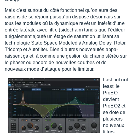
Mais c’est surtout du côté fonc­tion­nel qu’on aura des
raisons de se réjouir puisqu’on dispose désor­mais sur
tous les modules où la dyna­mique revêt un inté­rêt d’une
entrée laté­rale avec filtre (side­chain) tandis que l’édi­teur
a égale­ment ajouté un étage de satu­ra­tion utili­sant sa
tech­no­lo­gie State Space Mode­led à Analog Delay, Rotor,
Tricomp et Auto­fil­ter. Bien d’autres nouveau­tés appa­
raissent çà et là comme une gestion du champ stéréo sur
le phaser ou encore de nouvelles courbes et de
nouveaux mode d’at­taque pour le limi­teur.
Last but not
least, le
ProEQ
devient
ProEQ2 et
se dote de
plusieurs
nouveaux
filtres