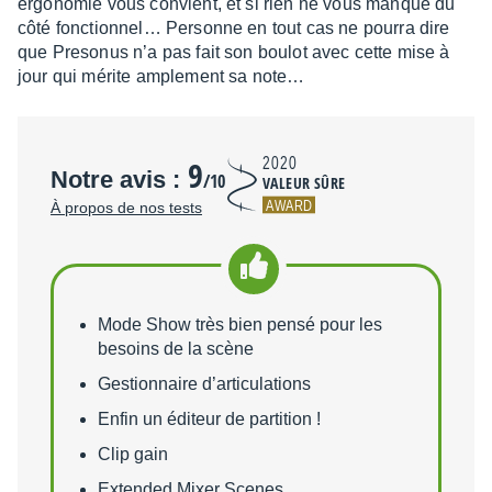
ergo­no­mie vous convient, et si rien ne vous manque du
côté fonc­tion­nel… Personne en tout cas ne pourra dire
que Preso­nus n’a pas fait son boulot avec cette mise à
jour qui mérite ample­ment sa note…
9
2020
Notre avis :
/10
VALEUR SÛRE
AWARD
À propos de nos tests
Points forts
Mode Show très bien pensé pour les
besoins de la scène
Gestionnaire d’articulations
Enfin un éditeur de partition !
Clip gain
Extended Mixer Scenes