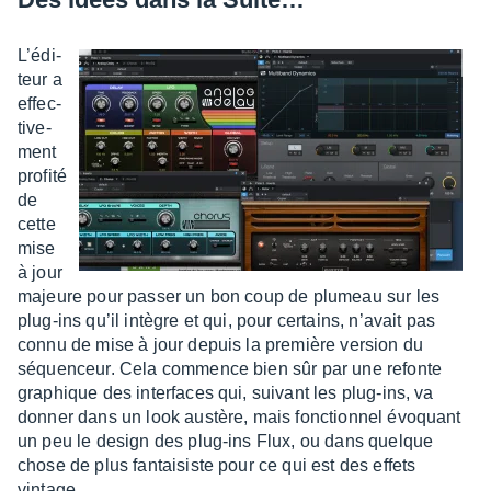
L’édi­
teur a
effec­
ti­ve­
ment
profité
de
cette
mise
à jour
majeure pour passer un bon coup de plumeau sur les
plug-ins qu’il intègre et qui, pour certains, n’avait pas
connu de mise à jour depuis la première version du
séquen­ceur. Cela commence bien sûr par une refonte
graphique des inter­faces qui, suivant les plug-ins, va
donner dans un look austère, mais fonc­tion­nel évoquant
un peu le design des plug-ins Flux, ou dans quelque
chose de plus fantai­siste pour ce qui est des effets
vintage.