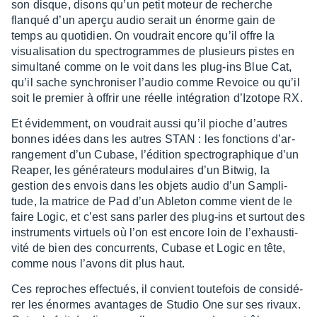
son disque, disons qu’un petit moteur de recherche
flanqué d’un aperçu audio serait un énorme gain de
temps au quoti­dien. On voudrait encore qu’il offre la
visua­li­sa­tion du spec­tro­grammes de plusieurs pistes en
simul­tané comme on le voit dans les plug-ins Blue Cat,
qu’il sache synchro­ni­ser l’au­dio comme Revoice ou qu’il
soit le premier à offrir une réelle inté­gra­tion d’Izo­tope RX.
Et évidem­ment, on voudrait aussi qu’il pioche d’autres
bonnes idées dans les autres STAN : les fonc­tions d’ar­
ran­ge­ment d’un Cubase, l’édi­tion spec­tro­gra­phique d’un
Reaper, les géné­ra­teurs modu­laires d’un Bitwig, la
gestion des envois dans les objets audio d’un Sampli­
tude, la matrice de Pad d’un Able­ton comme vient de le
faire Logic, et c’est sans parler des plug-ins et surtout des
instru­ments virtuels où l’on est encore loin de l’ex­haus­ti­
vité de bien des concur­rents, Cubase et Logic en tête,
comme nous l’avons dit plus haut.
Ces reproches effec­tués, il convient toute­fois de consi­dé­
rer les énormes avan­tages de Studio One sur ses rivaux.