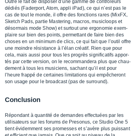
Outre le fait de dispo­ser d’une gamme de contrô­leurs
dédiés (Fader­port, Atom, appli iPad), ce qui n’est pas le
cas de tout le monde, il offre des fonc­tions rares (MixFX,
Sketch Pads, partie Maste­ring, macros, musi­cloops et
désor­mais mode Show) et surtout une ergo­no­mie exem­
plaire sur bien des points, permet­tant de faire bien des
choses en un mini­mum de clics, ce qui fait que l’ou­til offre
une moindre résis­tance à l’élan créa­tif. Rien que pour
cela, mais aussi pour tous les progrès signi­fi­ca­tifs appor­
tés par cette version, on le recom­man­dera plus que chau­
de­ment à tous les musi­ciens, sachant qu’il est pour
l’heure frappé de certaines limi­ta­tions qui empê­che­ront
son usage pour le broad­cast (pas de surround).
Conclu­sion
Répon­dant à quan­tité de demandes effec­tuées par les
utili­sa­teurs sur les forums de Preso­nus, ce Studio One 5
tient évidem­ment ses promesses et s’avère plus puis­sant
et effi­cient que jamais. Que ce soit au niveau de la