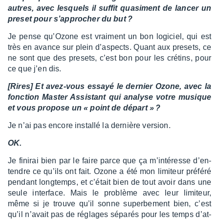
autres, avec lesquels il suffit quasi­ment de lancer un
preset pour s’ap­pro­cher du but ?
Je pense qu’Ozone est vrai­ment un bon logi­ciel, qui est
très en avance sur plein d’as­pects. Quant aux presets, ce
ne sont que des presets, c’est bon pour les crétins, pour
ce que j’en dis.
[Rires] Et avez-vous essayé le dernier Ozone, avec la
fonc­tion Master Assis­tant qui analyse votre musique
et vous propose un « point de départ » ?
Je n’ai pas encore installé la dernière version.
OK.
Je fini­rai bien par le faire parce que ça m’in­té­resse d’en­
tendre ce qu’ils ont fait. Ozone a été mon limi­teur préféré
pendant long­temps, et c’était bien de tout avoir dans une
seule inter­face. Mais le problème avec leur limi­teur,
même si je trouve qu’il sonne super­be­ment bien, c’est
qu’il n’avait pas de réglages sépa­rés pour les temps d’at­