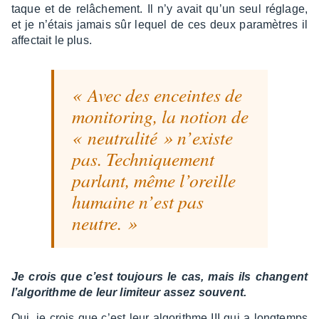
taque et de relâ­che­ment. Il n’y avait qu’un seul réglage,
et je n’étais jamais sûr lequel de ces deux para­mètres il
affec­tait le plus.
Avec des enceintes de
moni­to­ring, la notion de
« neutra­lité » n’existe
pas. Tech­nique­ment
parlant, même l’oreille
humaine n’est pas
neutre.
Je crois que c’est toujours le cas, mais ils changent
l’al­go­rithme de leur limi­teur assez souvent.
Oui, je crois que c’est leur algo­rithme III qui a long­temps