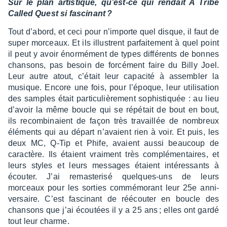
Sur le plan artis­tique, qu’est-ce qui rendait A Tribe
Called Quest si fasci­nant ?
Tout d’abord, et ceci pour n’im­porte quel disque, il faut de
super morceaux. Et ils illus­trent parfai­te­ment à quel point
il peut y avoir énor­mé­ment de types diffé­rents de bonnes
chan­sons, pas besoin de forcé­ment faire du Billy Joel.
Leur autre atout, c’était leur capa­cité à assem­bler la
musique. Encore une fois, pour l’époque, leur utili­sa­tion
des samples était parti­cu­liè­re­ment sophis­tiquée : au lieu
d’avoir la même boucle qui se répé­tait de bout en bout,
ils recom­bi­naient de façon très travaillée de nombreux
éléments qui au départ n’avaient rien à voir. Et puis, les
deux MC, Q-Tip et Phife, avaient aussi beau­coup de
carac­tère. Ils étaient vrai­ment très complé­men­taires, et
leurs styles et leurs messages étaient inté­res­sants à
écou­ter. J’ai remas­te­risé quelques-uns de leurs
morceaux pour les sorties commé­mo­rant leur 25e anni­
ver­saire. C’est fasci­nant de réécou­ter en boucle des
chan­sons que j’ai écou­tées il y a 25 ans ; elles ont gardé
tout leur charme.