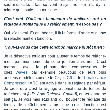
sauf musi­cale. Il faut souvent le synchro­ni­ser à la dyna­
mique qui soutient la musique.
C’est vrai. D’ailleurs beau­coup de limi­teurs ont un
réglage auto­ma­tique du relâ­che­ment, n’est-ce pas ?
Oui, c’est vrai. Et en théo­rie, il lit la forme d’onde et ajuste
le relâ­che­ment en fonc­tion.
Trou­vez-vous que cette fonc­tion marche plutôt bien ?
Je la désac­tive toujours pour ajus­ter le temps de relâ­che­
ment par moi-même, du coup je n’en sais rien. C’est
marrant, avec la plupart des compres­seurs de
chez
Waves
, par exemple beau­coup de leurs plus
anciens modèles comme le
C4
, le
C6
et le
Renais­sance
Compres­sor
, l’ARC est activé dans le réglage par défaut.
Je crois que c’est le réglage auto­ma­tique du temps de
relâ­che­ment
[ndlr: Auto Release Control]
, et personne ne
sait ça. Je vois mes étudiants qui bougent le réglage du
temps de relâ­che­ment alors que cette fonc­tion est