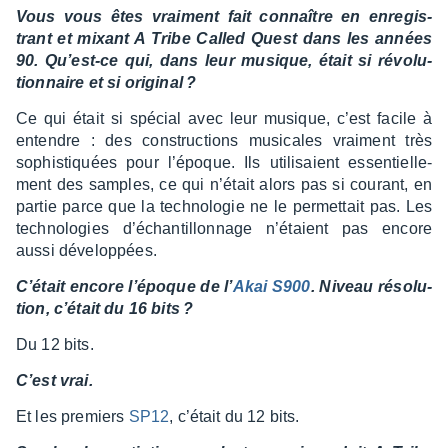
Vous vous êtes vrai­ment fait connaître en enre­gis­
trant et mixant A Tribe Called Quest dans les années
90. Qu’est-ce qui, dans leur musique, était si révo­lu­
tion­naire et si origi­nal ?
Ce qui était si spécial avec leur musique, c’est facile à
entendre : des construc­tions musi­cales vrai­ment très
sophis­tiquées pour l’époque. Ils utili­saient essen­tiel­le­
ment des samples, ce qui n’était alors pas si courant, en
partie parce que la tech­no­lo­gie ne le permet­tait pas. Les
tech­no­lo­gies d’échan­tillon­nage n’étaient pas encore
aussi déve­lop­pées.
C’était encore l’époque de l’
Akai S900
. Niveau réso­lu­
tion, c’était du 16 bits ?
Du 12 bits.
C’est vrai.
Et les premiers
SP12
, c’était du 12 bits.