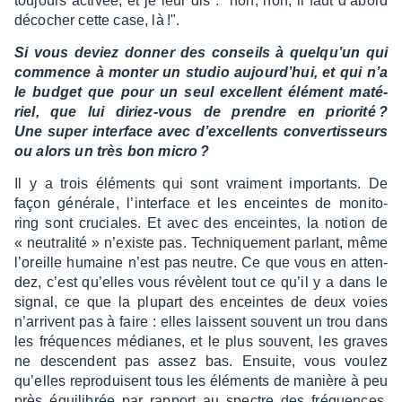
toujours acti­vée, et je leur dis : "non, non, il faut d’abord
déco­cher cette case, là !".
Si vous deviez donner des conseils à quelqu’un qui
commence à monter un studio aujour­d’hui, et qui n’a
le budget que pour un seul excellent élément maté­
riel, que lui diriez-vous de prendre en prio­rité ?
Une super inter­face avec d’ex­cel­lents conver­tis­seurs
ou alors un très bon micro ?
Il y a trois éléments qui sont vrai­ment impor­tants. De
façon géné­rale, l’in­ter­face et les enceintes de moni­to­
ring sont cruciales. Et avec des enceintes, la notion de
« neutra­lité » n’existe pas. Tech­nique­ment parlant, même
l’oreille humaine n’est pas neutre. Ce que vous en atten­
dez, c’est qu’elles vous révèlent tout ce qu’il y a dans le
signal, ce que la plupart des enceintes de deux voies
n’ar­rivent pas à faire : elles laissent souvent un trou dans
les fréquences médianes, et le plus souvent, les graves
ne descendent pas assez bas. Ensuite, vous voulez
qu’elles repro­duisent tous les éléments de manière à peu
près équi­li­brée par rapport au spectre des fréquences.