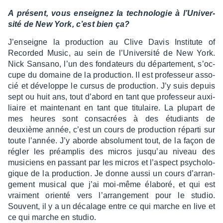
A présent, vous ensei­gnez la tech­no­lo­gie à l’Uni­ver­
sité de New York, c’est bien ça?
J’en­seigne la produc­tion au Clive Davis Insti­tute of
Recor­ded Music, au sein de l’Uni­ver­sité de New York.
Nick Sansano, l’un des fonda­teurs du dépar­te­ment, s’oc­
cupe du domaine de la produc­tion. Il est profes­seur asso­
cié et déve­loppe le cursus de produc­tion. J’y suis depuis
sept ou huit ans, tout d’abord en tant que profes­seur auxi­
liaire et main­te­nant en tant que titu­laire. La plupart de
mes heures sont consa­crées à des étudiants de
deuxième année, c’est un cours de produc­tion réparti sur
toute l’an­née. J’y aborde abso­lu­ment tout, de la façon de
régler les préam­plis des micros jusqu’au niveau des
musi­ciens en passant par les micros et l’as­pect psycho­lo­
gique de la produc­tion. Je donne aussi un cours d’ar­ran­
ge­ment musi­cal que j’ai moi-même élaboré, et qui est
vrai­ment orienté vers l’ar­ran­ge­ment pour le studio.
Souvent, il y a un déca­lage entre ce qui marche en live et
ce qui marche en studio.