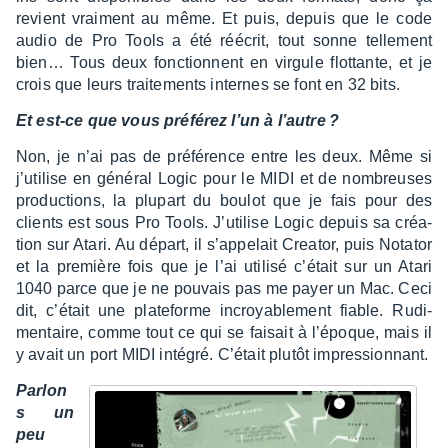
revient vrai­ment au même. Et puis, depuis que le code
audio de Pro Tools a été réécrit, tout sonne telle­ment
bien… Tous deux fonc­tionnent en virgule flot­tante, et je
crois que leurs trai­te­ments internes se font en 32 bits.
Et est-ce que vous préfé­rez l’un à l’autre ?
Non, je n’ai pas de préfé­rence entre les deux. Même si
j’uti­lise en géné­ral Logic pour le MIDI et de nombreuses
produc­tions, la plupart du boulot que je fais pour des
clients est sous Pro Tools. J’uti­lise Logic depuis sa créa­
tion sur Atari. Au départ, il s’ap­pe­lait Crea­tor, puis Nota­tor
et la première fois que je l’ai utilisé c’était sur un Atari
1040 parce que je ne pouvais pas me payer un Mac. Ceci
dit, c’était une plate­forme incroya­ble­ment fiable. Rudi­
men­taire, comme tout ce qui se faisait à l’époque, mais il
y avait un port MIDI inté­gré. C’était plutôt impres­sion­nant.
Parlon
s un
peu