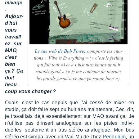
mixage
.
Aujour­
d’hui
vous
travaill
ez sur
Le site web de Bob Power
comporte les cita­
MAO,
tions « Vibe is Every­thing » (« c’est le feeling
c’est
qui fait tout ») et « I just turn knobs until it
bien
sounds good » (« je me contente de tour­ner
ça ? Ça
les patrds jusqu’à ce que ça sonne bien »).
doit
beau­
coup vous chan­ger ?
Ouais, c’est le cas depuis que j’ai cessé de mixer en
studio, ça doit faire sept ou huit ans main­te­nant, Ceci dit,
je travaillais déjà essen­tiel­le­ment sur MAO avant ça. Je
n’uti­lise pas d’in­sert analo­gique sur les pistes indi­vi­
duelles, seule­ment un bus stéréo analo­gique. Mon bus
stéréo est sympa, avec un Vari-Mu de chez
Pendu­lum
, un