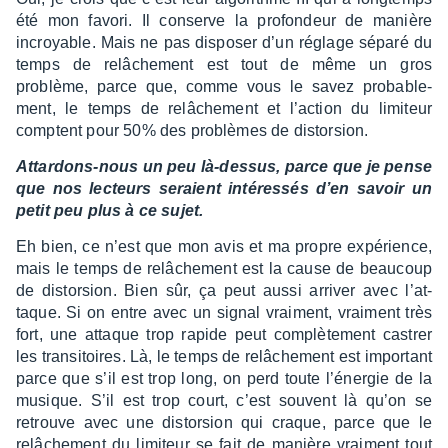
été mon favori. Il conserve la profon­deur de manière
incroyable. Mais ne pas dispo­ser d’un réglage séparé du
temps de relâ­che­ment est tout de même un gros
problème, parce que, comme vous le savez proba­ble­
ment, le temps de relâ­che­ment et l’ac­tion du limi­teur
comptent pour 50% des problèmes de distor­sion.
Attar­dons-nous un peu là-dessus, parce que je pense
que nos lecteurs seraient inté­res­sés d’en savoir un
petit peu plus à ce sujet.
Eh bien, ce n’est que mon avis et ma propre expé­rience,
mais le temps de relâ­che­ment est la cause de beau­coup
de distor­sion. Bien sûr, ça peut aussi arri­ver avec l’at­
taque. Si on entre avec un signal vrai­ment, vrai­ment très
fort, une attaque trop rapide peut complè­te­ment castrer
les tran­si­toires. Là, le temps de relâ­che­ment est impor­tant
parce que s’il est trop long, on perd toute l’éner­gie de la
musique. S’il est trop court, c’est souvent là qu’on se
retrouve avec une distor­sion qui craque, parce que le
relâ­che­ment du limi­teur se fait de manière vrai­ment tout