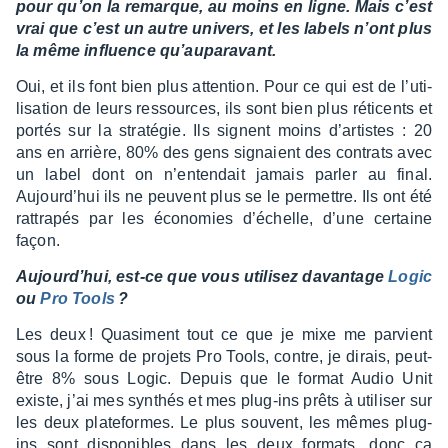
pour qu’on la remarque, au moins en ligne. Mais c’est
vrai que c’est un autre univers, et les labels n’ont plus
la même influence qu’au­pa­ra­vant.
Oui, et ils font bien plus atten­tion. Pour ce qui est de l’uti­
li­sa­tion de leurs ressources, ils sont bien plus réti­cents et
portés sur la stra­té­gie. Ils signent moins d’ar­tistes : 20
ans en arrière, 80% des gens signaient des contrats avec
un label dont on n’en­ten­dait jamais parler au final.
Aujour­d’hui ils ne peuvent plus se le permettre. Ils ont été
rattra­pés par les écono­mies d’échelle, d’une certaine
façon.
Aujour­d’hui, est-ce que vous utili­sez davan­tage
Logic
ou
Pro Tools
?
Les deux ! Quasi­ment tout ce que je mixe me parvient
sous la forme de projets Pro Tools, contre, je dirais, peut-
être 8% sous Logic. Depuis que le format Audio Unit
existe, j’ai mes synthés et mes plug-ins prêts à utili­ser sur
les deux plate­formes. Le plus souvent, les mêmes plug-
ins sont dispo­nibles dans les deux formats, donc ça