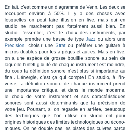
En fait, c’est comme un diagramme de Venn. Les deux se
recoupent envi­ron à 50%. Il y a des choses avec
lesquelles on peut faire illu­sion en live, mais qui en
studio ne marche­ront pas forcé­ment aussi bien. En
studio, l’es­sen­tiel, c’est le choix des instru­ments, par
exemple prendre une basse de type
Jazz
ou alors une
Preci­sion
, choi­sir une
Strat
ou préfé­rer une guitare à
micros doubles pour les arpèges et autres. Mais en live,
on a une espèce de grosse bouillie sonore au sein de
laquelle l’in­tel­li­gi­bi­lité de chaque instru­ment est moindre,
du coup la défi­ni­tion sonore n’est plus si impor­tante au
final. L’éner­gie, c’est ça qui compte ! En studio, à l’in­
verse, la défi­ni­tion sonore de chaque instru­ment prend
une impor­tance critique, et dans le monde moderne,
le choix de votre instru­ment et ses carac­té­ris­tiques
sonores sont aussi déter­mi­nants que la préci­sion de
votre jeu. Pour­tant, si on regarde en arrière, beau­coup
des tech­niques que l’on utilise en studio ont pour
origines histo­riques des limites tech­no­lo­giques ou écono­
miques. On ne double pas les pistes des cuivres parce