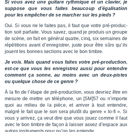
Si vous avez une guitare ryth­mique et un clavier, je
suppose que vous faites beau­coup d’éga­li­sa­tion
pour les empê­cher de se marcher sur les pieds ?
Oui. Si vous ne le faites pas, il faut que votre pré-produc­
tion soit parfaite. Vous savez, quand je produis un groupe
de scène, on fait en géné­ral quatre, cinq, six semaines de
répé­ti­tions avant d’en­re­gis­trer, juste pour être sûrs qu’ils
jouent les bonnes sections avec le bon timbre.
Je vois. Mais quand vous faites votre pré-produc­tion,
est-ce que vous les enre­gis­trez aussi pour entendre
comment ça sonne, au moins avec un deux-pistes
ou quelque chose de ce genre ?
À la fin de l’étape de pré-produc­tion, vous devriez être en
mesure de mettre un télé­phone, un [SM]57 ou n’im­porte
quoi au milieu de la pièce, et arri­ver à tout entendre,
malgré le fait que le son sera plutôt du genre « lo-fi ». Si
vous y arri­vez, ça veut dire que vous jouez comme il faut
avec le bon timbre de façon à lais­ser assez d’es­pace aux
autres instru­ments pour qu’on les entende.