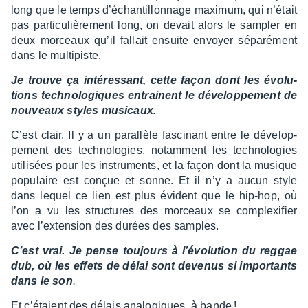
long que le temps d’échan­tillon­nage maxi­mum, qui n’était
pas parti­cu­liè­re­ment long, on devait alors le sampler en
deux morceaux qu’il fallait ensuite envoyer sépa­ré­ment
dans le multi­piste.
Je trouve ça inté­res­sant, cette façon dont les évolu­
tions tech­no­lo­giques entrainent le déve­lop­pe­ment de
nouveaux styles musi­caux.
C’est clair. Il y a un paral­lèle fasci­nant entre le déve­lop­
pe­ment des tech­no­lo­gies, notam­ment les tech­no­lo­gies
utili­sées pour les instru­ments, et la façon dont la musique
popu­laire est conçue et sonne. Et il n’y a aucun style
dans lequel ce lien est plus évident que le hip-hop, où
l’on a vu les struc­tures des morceaux se complexi­fier
avec l’ex­ten­sion des durées des samples.
C’est vrai. Je pense toujours à l’évo­lu­tion du reggae
dub, où les effets de délai sont deve­nus si impor­tants
dans le son
.
Et c’étaient des délais analo­giques, à bande !