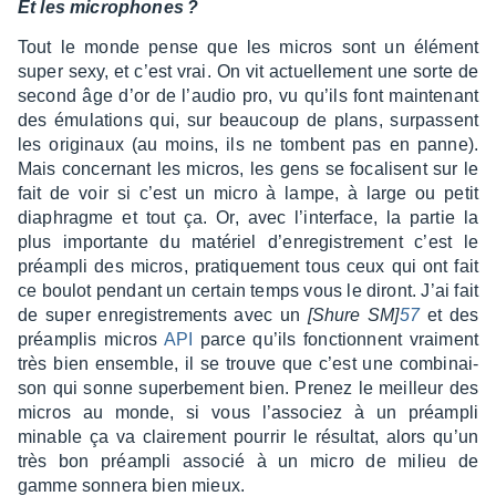
Et les micro­phones ?
Tout le monde pense que les micros sont un élément
super sexy, et c’est vrai. On vit actuel­le­ment une sorte de
second âge d’or de l’au­dio pro, vu qu’ils font main­te­nant
des émula­tions qui, sur beau­coup de plans, surpassent
les origi­naux (au moins, ils ne tombent pas en panne).
Mais concer­nant les micros, les gens se foca­lisent sur le
fait de voir si c’est un micro à lampe, à large ou petit
diaphragme et tout ça. Or, avec l’in­ter­face, la partie la
plus impor­tante du maté­riel d’en­re­gis­tre­ment c’est le
préam­pli des micros, pratique­ment tous ceux qui ont fait
ce boulot pendant un certain temps vous le diront. J’ai fait
de super enre­gis­tre­ments avec un
[Shure SM]
57
et des
préam­plis micros
API
parce qu’ils fonc­tionnent vrai­ment
très bien ensemble, il se trouve que c’est une combi­nai­
son qui sonne super­be­ment bien. Prenez le meilleur des
micros au monde, si vous l’as­so­ciez à un préam­pli
minable ça va clai­re­ment pour­rir le résul­tat, alors qu’un
très bon préam­pli asso­cié à un micro de milieu de
gamme sonnera bien mieux.