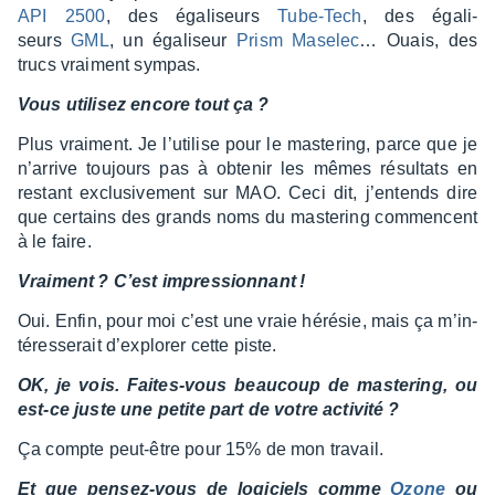
API 2500
, des égali­seurs
Tube-Tech
, des égali­
seurs
GML
, un égali­seur
Prism Mase­lec
… Ouais, des
trucs vrai­ment sympas.
Vous utili­sez encore tout ça ?
Plus vrai­ment. Je l’uti­lise pour le maste­ring, parce que je
n’ar­rive toujours pas à obte­nir les mêmes résul­tats en
restant exclu­si­ve­ment sur MAO. Ceci dit, j’en­tends dire
que certains des grands noms du maste­ring commencent
à le faire.
Vrai­ment ? C’est impres­sion­nant !
Oui. Enfin, pour moi c’est une vraie héré­sie, mais ça m’in­
té­res­se­rait d’ex­plo­rer cette piste.
OK, je vois. Faites-vous beau­coup de maste­ring, ou
est-ce juste une petite part de votre acti­vité ?
Ça compte peut-être pour 15% de mon travail.
Et que pensez-vous de logi­ciels comme
Ozone
ou