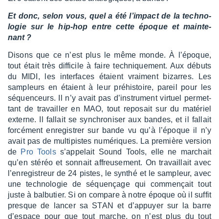
Et donc, selon vous, quel a été l’im­pact de la tech­no­
lo­gie sur le hip-hop entre cette époque et main­te­
nant ?
Disons que ce n’est plus le même monde. À l’époque,
tout était très diffi­cile à faire tech­nique­ment. Aux débuts
du MIDI, les inter­faces étaient vrai­ment bizarres. Les
sampleurs en étaient à leur préhis­toire, pareil pour les
séquen­ceurs. Il n’y avait pas d’ins­tru­ment virtuel permet­
tant de travailler en MAO, tout repo­sait sur du maté­riel
externe. Il fallait se synchro­ni­ser aux bandes, et il fallait
forcé­ment enre­gis­trer sur bande vu qu’à l’époque il n’y
avait pas de multi­pistes numé­riques. La première version
de
Pro Tools
s’ap­pe­lait Sound Tools, elle ne marchait
qu’en stéréo et sonnait affreu­se­ment. On travaillait avec
l’en­re­gis­treur de 24 pistes, le synthé et le sampleur, avec
une tech­no­lo­gie de séquençage qui commençait tout
juste à balbu­tier. Si on compare à notre époque où il suffit
presque de lancer sa STAN et d’ap­puyer sur la barre
d’es­pace pour que tout marche, on n’est plus du tout