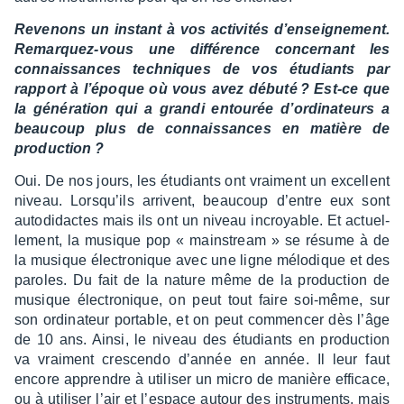
Reve­nons un instant à vos acti­vi­tés d’en­sei­gne­ment.
Remarquez-vous une diffé­rence concer­nant les
connais­sances tech­niques de vos étudiants par
rapport à l’époque où vous avez débuté ? Est-ce que
la géné­ra­tion qui a grandi entou­rée d’or­di­na­teurs a
beau­coup plus de connais­sances en matière de
produc­tion ?
Oui. De nos jours, les étudiants ont vrai­ment un excellent
niveau. Lorsqu’ils arrivent, beau­coup d’entre eux sont
auto­di­dactes mais ils ont un niveau incroyable. Et actuel­
le­ment, la musique pop « mains­tream » se résume à de
la musique élec­tro­nique avec une ligne mélo­dique et des
paroles. Du fait de la nature même de la produc­tion de
musique élec­tro­nique, on peut tout faire soi-même, sur
son ordi­na­teur portable, et on peut commen­cer dès l’âge
de 10 ans. Ainsi, le niveau des étudiants en produc­tion
va vrai­ment cres­cendo d’an­née en année. Il leur faut
encore apprendre à utili­ser un micro de manière effi­cace,
ou à utili­ser l’air et l’es­pace autour des instru­ments, mais