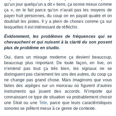
qu’un jour quelqu’un a dit « tiens, ça sonne mieux comme
ça », on le fait parce qu’on n’avait pas les moyens de
payer huit personnes, du coup on en payait quatre et on
doublait les pistes. Il y a plein de choses comme ça sur
lesquelles il est inté­res­sant de réflé­chir.
Évidem­ment, les problèmes de fréquences qui se
chevauchent et qui nuisent à la clarté du son posent
plus de problème en studio.
Oui, dans un mixage moderne ça devient beau­coup,
beau­coup plus impor­tant. De toute façon, en live, on
n’en­tend pas tout ça très bien, les signaux ne se
distinguent pas clai­re­ment les uns des autres, du coup ça
ne change pas grand chose. Mais imagi­nons que vous
faites des arpèges sur un morceau où figurent d’autres
instru­ments qui jouent des accords. N’im­porte qui
connais­sant ce type de situa­tion va proba­ble­ment choi­sir
une Strat ou une
Tele
, parce que leurs carac­té­ris­tiques
sonores se prêtent mieux à ce genre de contexte.