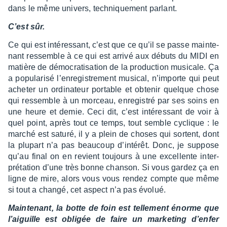
dans le même univers, tech­nique­ment parlant.
C’est sûr.
Ce qui est inté­res­sant, c’est que ce qu’il se passe main­te­
nant ressemble à ce qui est arrivé aux débuts du MIDI en
matière de démo­cra­ti­sa­tion de la produc­tion musi­cale. Ça
a popu­la­risé l’en­re­gis­tre­ment musi­cal, n’im­porte qui peut
ache­ter un ordi­na­teur portable et obte­nir quelque chose
qui ressemble à un morceau, enre­gis­tré par ses soins en
une heure et demie. Ceci dit, c’est inté­res­sant de voir à
quel point, après tout ce temps, tout semble cyclique : le
marché est saturé, il y a plein de choses qui sortent, dont
la plupart n’a pas beau­coup d’in­té­rêt. Donc, je suppose
qu’au final on en revient toujours à une excel­lente inter­
pré­ta­tion d’une très bonne chan­son. Si vous gardez ça en
ligne de mire, alors vous vous rendez compte que même
si tout a changé, cet aspect n’a pas évolué.
Main­te­nant, la botte de foin est telle­ment énorme que
l’ai­guille est obli­gée de faire un marke­ting d’en­fer