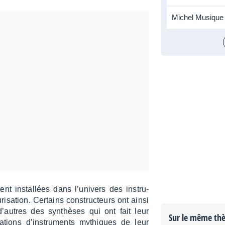
Michel Musique
 instal­lées dans l’uni­vers des instru­
ri­sa­tion. Certains construc­teurs ont ainsi
d’autres des synthèses qui ont fait leur
Sur le même th
a­tions d’ins­tru­ments mythiques de leur