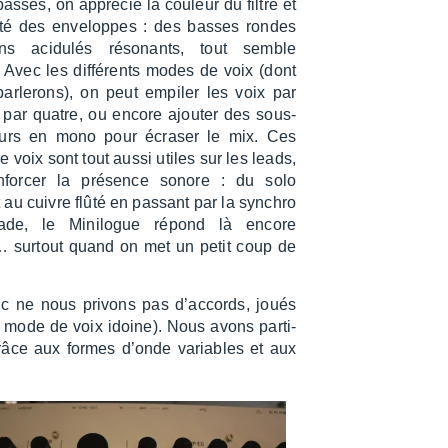
asses, on appré­cie la couleur du filtre et
dité des enve­loppes : des basses rondes
s acidu­lés réso­nants, tout semble
. Avec les diffé­rents modes de voix (dont
ar­le­rons), on peut empi­ler les voix par
par quatre, ou encore ajou­ter des sous-
­teurs en mono pour écra­ser le mix. Ces
 voix sont tout aussi utiles sur les leads,
nfor­cer la présence sonore : du solo
 au cuivre flûté en passant par la synchro
ade, le Mini­logue répond là encore
… surtout quand on met un petit coup de
nc ne nous privons pas d’ac­cords, joués
 mode de voix idoine). Nous avons parti­
s grâce aux formes d’onde variables et aux