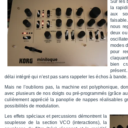
Sur les b
la rapi­
aux son
faisable
nous rep
deux ou 
oscil­la
modes de
pour re
claquant
bien cr
présent
délai inté­gré qui n’est pas sans rappe­ler les échos à bande.
Mais ne l’ou­blions pas, la machine est poly­pho­nique, do
avec plusieurs de nos doigts ou pré-program­més (grâce au
cu­liè­re­ment appré­cié la pano­plie de nappes réali­sable
possi­bi­li­tés de modu­la­tion.
Les effets spéciaux et percus­sions démontrent la
souplesse de la section VCO (inter­ac­tions), la