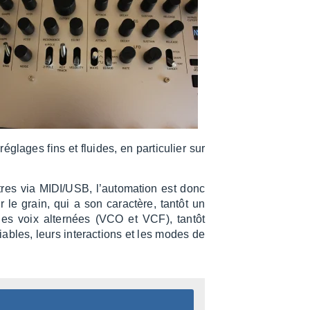
églages fins et fluides, en parti­cu­lier sur
es via MIDI/USB, l’au­to­ma­tion est donc
 le grain, qui a son carac­tère, tantôt un
 les voix alter­nées (VCO et VCF), tantôt
ables, leurs inter­ac­tions et les modes de