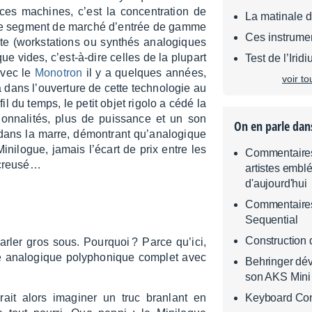
es machines, c’est la concen­tra­tion de
La matinale 
rix. Le segment de marché d’en­trée de gamme
Ces instrumen
iste (works­ta­tions ou synthés analo­giques
ue vides, c’est-à-dire celles de la plupart
Test de l’Iri
avec le
Mono­tron
il y a quelques années,
voir to
dans l’ou­ver­ture de cette tech­no­lo­gie au
il du temps, le petit objet rigolo a cédé la
ion­na­li­tés, plus de puis­sance et un son
On en parle dan
dans la marre, démon­trant qu’ana­lo­gique
ini­logue, jamais l’écart de prix entre les
Commentaires 
 creu­sé…
artistes embl
d'aujourd'hui
Commentaires 
Sequential
Construction
rler gros sous. Pourquoi ? Parce qu’ici,
é analo­gique poly­pho­nique complet avec
Behringer dé
son AKS Mini
rait alors imagi­ner un truc bran­lant en
Keyboard Con