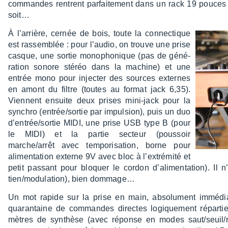
commandes rentrent parfai­te­ment dans un rack 19 pouces 
soit…
À l’ar­rière, cernée de bois, toute la connec­tique
est rassem­blée : pour l’au­dio, on trouve une prise
casque, une sortie mono­pho­nique (pas de géné­
ra­tion sonore stéréo dans la machine) et une
entrée mono pour injec­ter des sources externes
en amont du filtre (toutes au format jack 6,35).
Viennent ensuite deux prises mini-jack pour la
synchro (entrée/sortie par impul­sion), puis un duo
d’en­trée/sortie MIDI, une prise USB type B (pour
le MIDI) et la partie secteur (pous­soir
marche/arrêt avec tempo­ri­sa­tion, borne pour
alimen­ta­tion externe 9V avec bloc à l’ex­tré­mité et
petit passant pour bloquer le cordon d’ali­men­ta­tion). I
tien/modu­la­tion), bien domma­ge…
Un mot rapide sur la prise en main, abso­lu­ment immé­di
quaran­taine de commandes directes logique­ment répar­ties
mètres de synthèse (avec réponse en modes saut/seuil/rela­