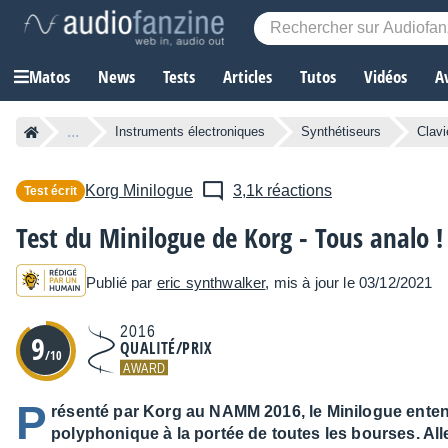
Matos
News
Tests
Articles
Tutos
Vidéos
A
...
Instruments électroniques
Synthétiseurs
Clavi
Korg
Minilogue
3,1k réactions
Test écrit
Test du Minilogue de Korg - Tous analo !
Publié par
eric synthwalker
, mis à jour le 03/12/2021
2016
9
QUALITÉ/PRIX
/10
AWARD
P
résenté par Korg au NAMM 2016, le Minilogue enten
polyphonique à la portée de toutes les bourses. All