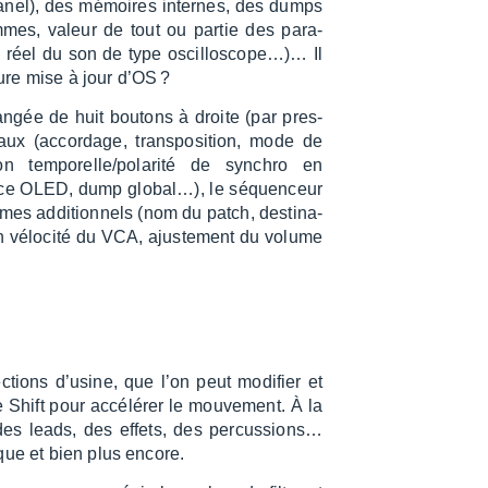
Panel), des mémoires internes, des dumps
mmes, valeur de tout ou partie des para­
s réel du son de type oscil­lo­sco­pe…)… Il
ure mise à jour d’OS ?
angée de huit boutons à droite (par pres­
aux (accor­dage, trans­po­si­tion, mode de
n tempo­relle/pola­rité de synchro en
lance OLED, dump global…), le séquen­ceur
mes addi­tion­nels (nom du patch, desti­na­
 vélo­cité du VCA, ajus­te­ment du volume
ions d’usine, que l’on peut modi­fier et
che Shift pour accé­lé­rer le mouve­ment. À la
des leads, des effets, des percus­sions…
ique et bien plus encore.