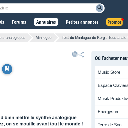
vis
Forums
Annuaires
Petites annonces
Promos
ers analogiques
Minilogue
Test du Minilogue de Korg : Tous analo 
Où l’acheter neu
Music Store
Espace Clavier
Musik Produktiv
Energyson
d bien mettre le synthé analogique
ez, on se mouille avant tout le monde !
Terre de Son