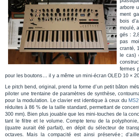
plas­tiq
arbore u
ment ga
bois d’a
moulé, af
gés : 2
pas moi
cranté, 
le cas) 
construc
fermes p
pour les boutons… il y a même un mini-écran OLED 10 × 20 
Le pitch bend, origi­nal, prend la forme d’un petit bâton méta
pilo­ter une tren­taine de para­mètres de synthèse, contour­n
pour la modu­la­tion. Le clavier est iden­tique à ceux du
MS2
réduites à 86 % de la taille stan­dard, permet­tant de concen
300 mm). Bien plus jouable que les mini-touches de la concur­r
tant le filtre et le volume. Compte tenu de la poly­pho­nie, 
(quatre aurait été parfait), en dépit du sélec­teur de trans
octaves. Mais la compa­cité est ainsi préser­vée ; d’ai