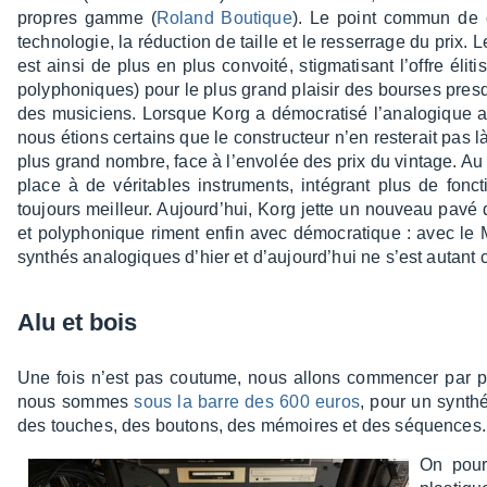
propres gamme (
Roland Boutique
). Le point commun de c
tech­no­lo­gie, la réduc­tion de taille et le resser­rage du p
est ainsi de plus en plus convoité, stig­ma­ti­sant l’offre élit
poly­pho­niques) pour le plus grand plai­sir des bourses presq
des musi­ciens. Lorsque Korg a démo­cra­tisé l’ana­lo­gique 
nous étions certains que le construc­teur n’en reste­rait pas là 
plus grand nombre, face à l’en­vo­lée des prix du vintage. Au f
place à de véri­tables instru­ments, inté­grant plus de fonc­t
toujours meilleur. Aujour­d’hui, Korg jette un nouveau pavé 
et poly­pho­nique riment enfin avec démo­cra­tique : avec le M
synthés analo­giques d’hier et d’aujour­d’hui ne s’est autant
Alu et bois
Une fois n’est pas coutume, nous allons commen­cer par pa
nous sommes
sous la barre des 600 euros
, pour un synth
des touches, des boutons, des mémoires et des séquences.
On pour­