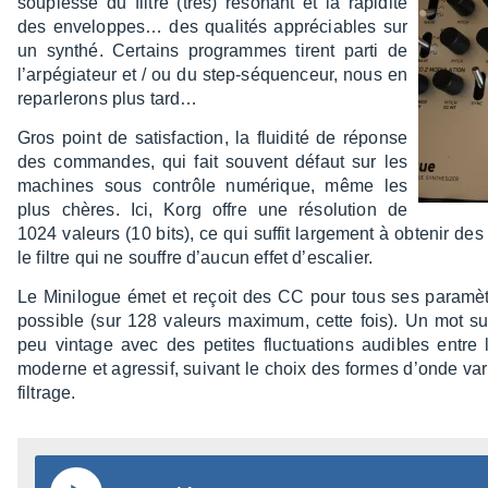
souplesse du filtre (très) réso­nant et la rapi­dité
des enve­lop­pes… des quali­tés appré­ciables sur
un synthé. Certains programmes tirent parti de
l’ar­pé­gia­teur et / ou du step-séquen­ceur, nous en
repar­le­rons plus tard…
Gros point de satis­fac­tion, la flui­dité de réponse
des commandes, qui fait souvent défaut sur les
machines sous contrôle numé­rique, même les
plus chères. Ici, Korg offre une réso­lu­tion de
1024 valeurs (10 bits), ce qui suffit large­ment à obte­nir des r
le filtre qui ne souffre d’au­cun effet d’es­ca­lier.
Le Mini­logue émet et reçoit des CC pour tous ses para­mètr
possible (sur 128 valeurs maxi­mum, cette fois). Un mot sur
peu vintage avec des petites fluc­tua­tions audibles entre
moderne et agres­sif, suivant le choix des formes d’onde vari
filtrage.