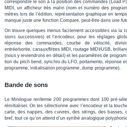
corres­pondre le son à la posi­tion des commandes (Load 
MIDI, un affi­cheur très malin (nom et numéro des progra
mètres lors de l’édi­tion, repré­sen­ta­tion graphique en temp
manque juste une fonc­tion Compare, peut-être dans une fut
On trouve quelques menus faci­le­ment acces­sibles via la r
sions succes­sives) et l’en­co­deur, pour les réglages glob
réponse des commandes, courbe de vélo­cité, divi­sio
entrée/sortie, canaux/filtres MIDI, routage MIDI/USB, bril
(nous y revien­drons en détail) et les para­mètres de program
tion du pitch bend, synchro du LFO, porta­mento, réponse en
programme, initia­li­sa­tion programme, dump programme).
Bande de sons
Le Mini­logue renferme 200 programmes dont 100 pré-sélec­t
réini­tia­li­ser. On les sélec­tionne avec l’en­co­deur et la tou
carte, des nappes, des cuivres, des strings, des basses, 
bref, tout ce qu’on attend d’un synthé analo­gique poly­pho­n