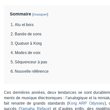
Sommaire
[
masquer
]
Alu et bois
Bande de sons
Quatuor à Korg
Modes de voix
Séquenceur à pas
Nouvelle référence
Ces dernières années, deux tendances se sont dura­ble­ment
ments de musique élec­tro­niques : l’ana­lo­gique et la minia­tu­
fait renaitre de grands stan­dards (
Korg ARP Odys­sey
), 
succès (
Yamaha Reface
) et d’autres enfin, des modé­li­s