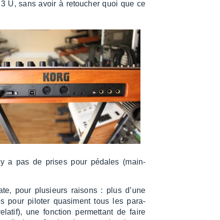
3 U, sans avoir à retou­cher quoi que ce
l n’y a pas de prises pour pédales (main­
ate, pour plusieurs raisons : plus d’une
 pour pilo­ter quasi­ment tous les para­
tif), une fonc­tion permet­tant de faire