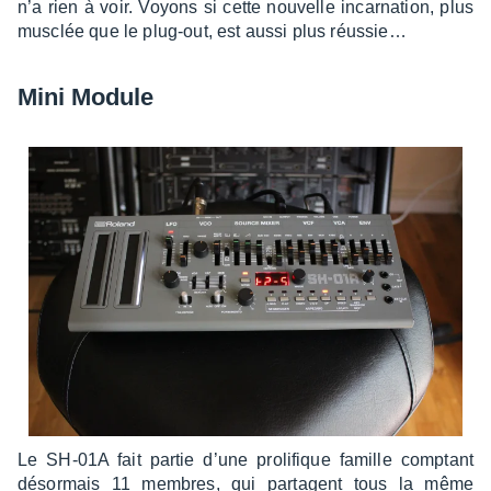
n’a rien à voir. Voyons si cette nouvelle incar­na­tion, plus
musclée que le plug-out, est aussi plus réus­sie…
Mini Module
Le SH-01A fait partie d’une proli­fique famille comp­tant
désor­mais 11 membres, qui partagent tous la même