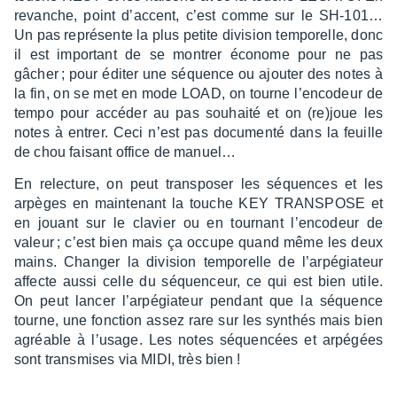
revanche, point d’ac­cent, c’est comme sur le SH-101…
Un pas repré­sente la plus petite divi­sion tempo­relle, donc
il est impor­tant de se montrer économe pour ne pas
gâcher ; pour éditer une séquence ou ajou­ter des notes à
la fin, on se met en mode LOAD, on tourne l’en­co­deur de
tempo pour accé­der au pas souhaité et on (re)joue les
notes à entrer. Ceci n’est pas docu­menté dans la feuille
de chou faisant office de manuel…
En relec­ture, on peut trans­po­ser les séquences et les
arpèges en main­te­nant la touche KEY TRANS­POSE et
en jouant sur le clavier ou en tour­nant l’en­co­deur de
valeur ; c’est bien mais ça occupe quand même les deux
mains. Chan­ger la divi­sion tempo­relle de l’ar­pé­gia­teur
affecte aussi celle du séquen­ceur, ce qui est bien utile.
On peut lancer l’ar­pé­gia­teur pendant que la séquence
tourne, une fonc­tion assez rare sur les synthés mais bien
agréable à l’usage. Les notes séquen­cées et arpé­gées
sont trans­mises via MIDI, très bien !