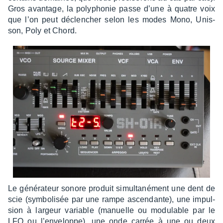
Gros avan­tage, la poly­pho­nie passe d’une à quatre voix
que l’on peut déclen­cher selon les modes Mono, Unis­
son, Poly et Chord.
Le géné­ra­teur sonore produit simul­ta­né­ment une dent de
scie (symbo­li­sée par une rampe ascen­dante), une impul­
sion à largeur variable (manuelle ou modu­lable par le
LFO ou l’en­ve­loppe), une onde carrée à une ou deux