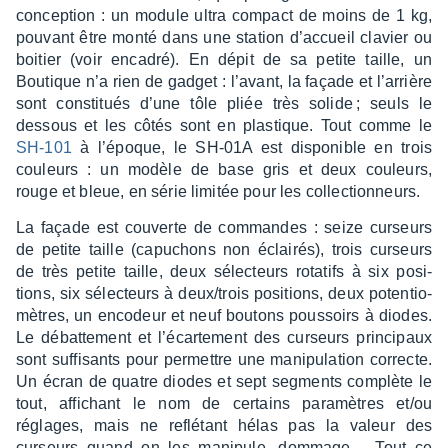
concep­tion : un module ultra compact de moins de 1 kg,
pouvant être monté dans une station d’ac­cueil clavier ou
boitier (voir enca­dré). En dépit de sa petite taille, un
Boutique n’a rien de gadget : l’avant, la façade et l’ar­rière
sont consti­tués d’une tôle pliée très solide ; seuls le
dessous et les côtés sont en plas­tique. Tout comme le
SH-101
à l’époque, le SH-01A est dispo­nible en trois
couleurs : un modèle de base gris et deux couleurs,
rouge et bleue, en série limi­tée pour les collec­tion­neurs.
La façade est couverte de commandes : seize curseurs
de petite taille (capu­chons non éclai­rés), trois curseurs
de très petite taille, deux sélec­teurs rota­tifs à six posi­
tions, six sélec­teurs à deux/trois posi­tions, deux poten­tio­
mètres, un enco­deur et neuf boutons pous­soirs à diodes.
Le débat­te­ment et l’écar­te­ment des curseurs prin­ci­paux
sont suffi­sants pour permettre une mani­pu­la­tion correcte.
Un écran de quatre diodes et sept segments complète le
tout, affi­chant le nom de certains para­mètres et/ou
réglages, mais ne reflé­tant hélas pas la valeur des
curseurs quand on les mani­pule, domma­ge… Tout ce