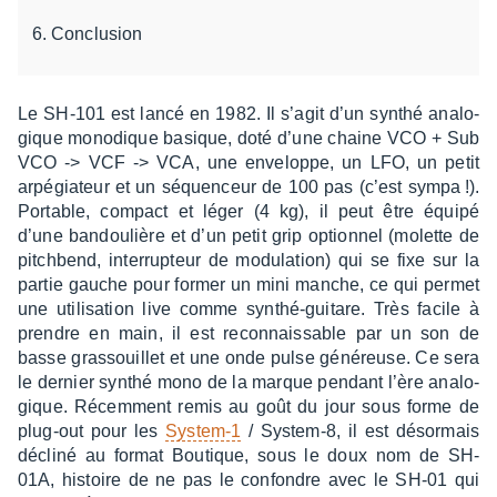
Conclusion
Le SH-101 est lancé en 1982. Il s’agit d’un synthé analo­
gique mono­dique basique, doté d’une chaine VCO + Sub
VCO -> VCF -> VCA, une enve­loppe, un LFO, un petit
arpé­gia­teur et un séquen­ceur de 100 pas (c’est sympa !).
Portable, compact et léger (4 kg), il peut être équipé
d’une bandou­lière et d’un petit grip option­nel (molette de
pitch­bend, inter­rup­teur de modu­la­tion) qui se fixe sur la
partie gauche pour former un mini manche, ce qui permet
une utili­sa­tion live comme synthé-guitare. Très facile à
prendre en main, il est recon­nais­sable par un son de
basse gras­souillet et une onde pulse géné­reuse. Ce sera
le dernier synthé mono de la marque pendant l’ère analo­
gique. Récem­ment remis au goût du jour sous forme de
plug-out pour les
System-1
/ System-8, il est désor­mais
décliné au format Boutique, sous le doux nom de SH-
01A, histoire de ne pas le confondre avec le SH-01 qui