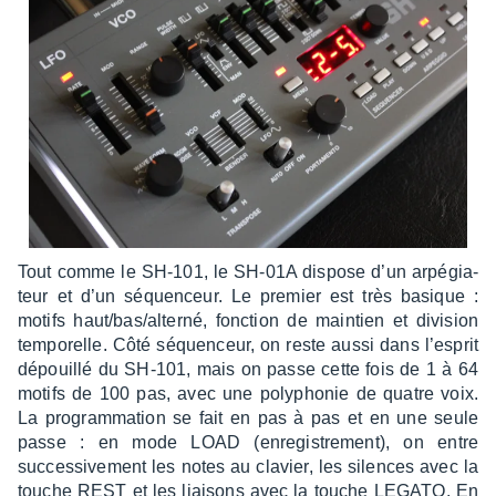
Tout comme le SH-101, le SH-01A dispose d’un arpé­gia­
teur et d’un séquen­ceur. Le premier est très basique :
motifs haut/bas/alterné, fonc­tion de main­tien et divi­sion
tempo­relle. Côté séquen­ceur, on reste aussi dans l’es­prit
dépouillé du SH-101, mais on passe cette fois de 1 à 64
motifs de 100 pas, avec une poly­pho­nie de quatre voix.
La program­ma­tion se fait en pas à pas et en une seule
passe : en mode LOAD (enre­gis­tre­ment), on entre
succes­si­ve­ment les notes au clavier, les silences avec la
touche REST et les liai­sons avec la touche LEGATO. En