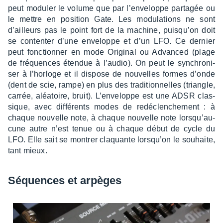
peut modu­ler le volume que par l’en­ve­loppe parta­gée ou
le mettre en posi­tion Gate. Les modu­la­tions ne sont
d’ailleurs pas le point fort de la machine, puisqu’on doit
se conten­ter d’une enve­loppe et d’un LFO. Ce dernier
peut fonc­tion­ner en mode Origi­nal ou Advan­ced (plage
de fréquences éten­due à l’au­dio). On peut le synchro­ni­
ser à l’hor­loge et il dispose de nouvelles formes d’onde
(dent de scie, rampe) en plus des tradi­tion­nelles (triangle,
carrée, aléa­toire, bruit). L’en­ve­loppe est une ADSR clas­
sique, avec diffé­rents modes de redé­clen­che­ment : à
chaque nouvelle note, à chaque nouvelle note lorsqu’au­
cune autre n’est tenue ou à chaque début de cycle du
LFO. Elle sait se montrer claquante lorsqu’on le souhaite,
tant mieux.
Séquences et arpèges