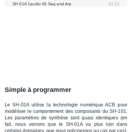
SH 01A 1audio 05 Seq and Arp
01:01
SH 01A 1audio 06 Lead1
00:23
SH 01A 1audio 07 Lead2
00:35
SH 01A 1audio 08 Lead3
00:43
SH 01A 1audio 09 Poly Square
00:35
SH 01A 1audio 10 LFO Retrig
00:39
SH 01A 1audio 11 Poly Pad
00:33
Simple à program­mer
Le SH-01A utilise la tech­no­lo­gie numé­rique ACB pour
modé­li­ser le compor­te­ment des compo­sants du SH-101.
Les para­mètres de synthèse sont quasi iden­tiques (en
fait, nous verrons que le SH-01A va plus loin dans
certains domaines, que nous préci­se­rons au cas par cas).