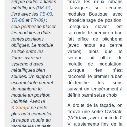
simple boitier à flancs
trouve les deux rubans
métal­liques (
DK-01
,
clas­siques sur certains
livré avec les
TB-03
,
modules Boutique, avec
TR-08
et
TR-09
) ;
rétroé­clai­rage de posi­tion.
cela permet de placer
Lorsqu’un clavier est
les modules à diffé­
raccordé, le premier ruban
rentes posi­tions
fait office de pitch­bend
obliques. Le module
(avec retour au centre
se fixe entre les
virtuel), alors que le
flancs avec un
second fait office de
système d’axes
molette de modu­la­tion.
métal­liques bien
Lorsque rien n’est
solides. Un support
raccordé, le premier ruban
esca­mo­table permet
déclenche les sons
de main­te­nir le
suivant un tempé­ra­ment à
module en posi­tion
défi­nir parmi seize choix.
incli­née. Avec le
À droite de la façade, on
K-25m
, il ne reste
trouve une sortie CV/Gate
plus qu’à connec­ter
(V/Octave, avec choix du 0
la nappe souple au
V, ajus­te­ments fins de la
module via un petit