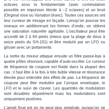
octaves sous la fonda­men­tale (avec commu­ta­tion
possible en impul­sion étroite à –2 octaves) et un bruit
(Origi­nal rose ou Varia­tion blanc). Toutes ces sources ont
leur curseur de mixage en façade. Lorsqu’on pousse les
niveaux en addi­tion­nant les formes d’onde, on obtient
une satu­ra­tion natu­relle agréable. L’os­cil­la­teur peut être
accordé de 2 à 64 pieds (mieux que la plage de deux à
seize pieds du SH-101) et être modulé par un LFO ou
glis­ser avec un porta­mento.
La sortie du mixeur attaque ensuite un filtre passe-bas à
quatre pôles réso­nant, capable d’auto-oscil­ler. Le curseur
de fréquence de coupure est fluide dans la plupart des
cas ; il faut être à la fois à très faible vitesse et réso­nance
élevée pour entendre des effets de pas. La fréquence de
coupure peut être modu­lée par l’unique enve­loppe, le
LFO et le suivi de clavier. Les quan­ti­tés de modu­la­tion
sont dosables sépa­ré­ment mais les modu­la­tions sont
unique­ment posi­tives.
L’am­pli final est on ne peut plus simpliste, puisqu’on ne