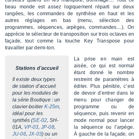
beau monde est assez logique­ment réparti sur deux
rangées, les commandes de synthèse en haut et les
autres réglages en bas (menu, sélec­tion des
programmes, séquences, arpèges, comman­des…). On
appré­cie le sélec­teur de trans­po­si­tion sur trois octaves en
façade, tout comme la touche Key Trans­pose pour
travailler par demi-ton.
La prise en main est
aisée, ce qui est normal
Stations d’ac­cueil
étant donné le nombre
Il existe deux types
restreint de para­mètres à
de station d’ac­cueil
éditer. Plus pénible, c’est
pour les modules de
de devoir d’en­trer dans le
la série Boutique : un
menu pour chan­ger de
clavier-boitier
K-25m
,
programme ou de
idéal pour les
séquence, puis reve­nir en
synthés (
SE-02
, SH-
mode normal pour lancer
01A,
VP-03
,
JP-08
,
la séquence ou l’ar­pège.
JU-06
,
JX-03
) ou un
À gauche de la façade, on