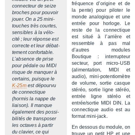
fréquence d’ori­gine et de
connec­teur de seize
la pente) pour pilo­ter le
broches pour pouvoir
monde analo­gique et une
jouer. On a 25 mini-
entrée pour horloge. Le
touches très courtes,
reste de la connec­tique
sensibles à la vélo­
est situé à l’ar­rière et
cité ; leur réponse est
ressemble à pas mal
correcte et leur débat­
d’autres modules
te­ment confor­table.
Boutique : inter­rup­teur
L’ab­sence de prise
secteur, port micro-USB
pour pédale ou MIDI
(alimen­ta­tion, MIDI et
risque de manquer à
audio), mini-poten­tio­mètre
certains, puisque le
de volume, sortie casque
K-25m
est dépourvu
stéréo, sortie ligne stéréo,
de connec­tique
entrée ligne stéréo et
(hormis la nappe de
entrée/sortie MIDI DIN. La
liai­son). Il manque
connec­tique audio est au
égale­ment des possi­
format mini-jack.
bi­li­tés de trans­po­ser
les octaves à partir
En dessous du module, on
du clavier, ce qui
trouve un petit HP et une