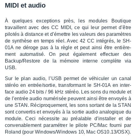
MIDI et audio
À quelques excep­tions près, les modules Boutique
travaillent avec des CC MIDI, ce qui leur permet d’être
pilo­tés à distance et d’émettre les valeurs des para­mètres
de synthèse en temps réel. Avec 42 CC inté­grés, le SH-
01A ne déroge pas à la règle et peut ainsi être entiè­re­
ment auto­ma­tisé. On peut égale­ment effec­tuer des
Backup/Restore de la mémoire interne complète via
USB.
Sur le plan audio, l’USB permet de véhi­cu­ler un canal
stéréo en entrée/sortie, trans­for­mant le SH-01A en inter­
face audio 24 bits / 96 kHz stéréo. Les sons du module et
de l’en­trée audio numé­ri­sée peuvent ainsi être envoyés à
une STAN. Réci­proque­ment, les sons sortant de la STAN
sont conver­tis et envoyés à la sortie audio analo­gique du
module. Ceci néces­site au préa­lable d’ins­tal­ler et de
conve­na­ble­ment para­mé­trer le pilote PC/Mac fourni par
Roland (pour Windows/Windows 10, Mac OS10.13/OSX).