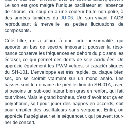
Le son est gros malgré l’unique oscil­la­teur et l’ab­sence
de chorus ; du coup on a une couleur brute non polie, à
des années lumières du
JU-06
. Un son vivant, l’ACB
repro­dui­sant à merveille les petites fluc­tua­tions de
compo­sants.
Côté filtre, on a affaire à une forte person­na­lité, qui
apporte un bas de spectre impo­sant ; pous­ser la réso­
nance conserve les fréquences en dehors du pic sans les
écra­ser, ce qui permet des dents de scie acidu­lées. On
appré­cie égale­ment les PWM velues, si carac­té­ris­tiques
du SH-101. L’en­ve­loppe est très rapide, ça claque bien
sec, on se croi­rait vrai­ment sur un mono analo. Les
basses sont le domaine de prédi­lec­tion du SH-01A, avec
si besoins un sub-oscil­la­teur bien gras en renfort, qui fait
tout vibrer. Mais le grand bonheur, c’est d’avoir tout ça en
poly­pho­nie, soit pour jouer des nappes en accords, soit
pour empi­ler des oscil­la­teurs sans vergogne. Enfin, on
appré­cie l’ar­pé­gia­teur et le séquen­ceur, qui peuvent tour­
ner de concert.