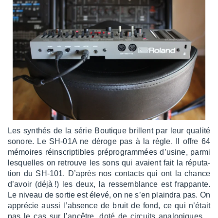
Les synthés de la série Boutique brillent par leur qualité
sonore. Le SH-01A ne déroge pas à la règle. Il offre 64
mémoires réins­crip­tibles prépro­gram­mées d’usine, parmi
lesquelles on retrouve les sons qui avaient fait la répu­ta­
tion du SH-101. D’après nos contacts qui ont la chance
d’avoir (déjà !) les deux, la ressem­blance est frap­pante.
Le niveau de sortie est élevé, on ne s’en plain­dra pas. On
appré­cie aussi l’ab­sence de bruit de fond, ce qui n’était
pas le cas sur l’an­cêtre, doté de circuits analo­giques…