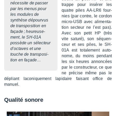
néces­site de passer
trappe pour insé­rer les
par les menus pour
quatre piles AA-LR6 four­
les modules de
nies (par contre, le cordon
synthèse dépour­vus
micro-USB avec alimen­ta­
de trans­po­si­tion en
tion secteur ne l’est pas).
façade ; heureu­se­
Avec son petit HP (très
ment, le SH-01A
vite saturé), son séquen­
possède un sélec­teur
ceur et ses piles, le SH-
d’oc­taves et une
01A est tota­le­ment auto­
touche de trans­po­si­
nome, du moins pendant
tion en faça­de…
les six heures annon­cées
par le construc­teur, ce que
ne précise même pas le
dépliant laco­nique­ment lapi­daire faisant office de
manuel.
Qualité sonore