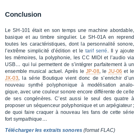
Conclu­sion
Le SH-101 était en son temps une machine abor­dable,
basique et au timbre singu­lier. Le SH-01A en reprend
toutes les carac­té­ris­tiques, dont la person­na­lité sonore,
l’ex­trême simpli­cité d’édi­tion et le
tarif serré
. Il y ajoute
les mémoires, la poly­pho­nie, les CC MIDI et l’au­dio via
USB… qui lui permettent de s’in­té­grer parfai­te­ment à un
ensemble musi­cal actuel. Après le
JP-08
, le
JU-06
et le
JX-03
, la série Boutique vient donc de s’en­ri­chir d’un
nouveau synthé poly­pho­nique à modé­li­sa­tion analo­
gique, avec une couleur sonore encore diffé­rente de celle
de ses congé­nères. C’est aussi le seul des quatre à
propo­ser un séquen­ceur poly­pho­nique et un arpé­gia­teur ;
de quoi faire craquer à nouveau les fans de cette série
fort sympa­thique…
Télé­char­ger les extraits sonores
(format FLAC)